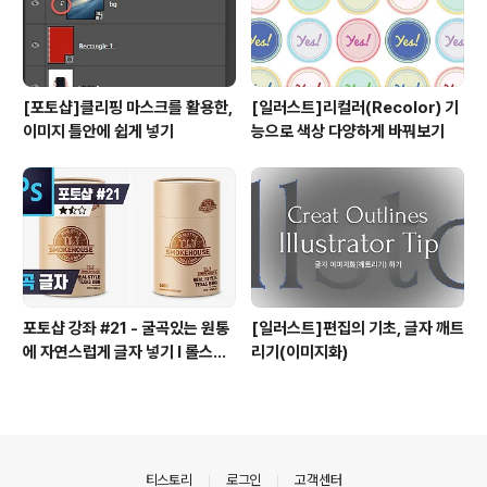
[포토샵]클리핑 마스크를 활용한,
[일러스트]리컬러(Recolor) 기
이미지 틀안에 쉽게 넣기
능으로 색상 다양하게 바꿔보기
포토샵 강좌 #21 - 굴곡있는 원통
[일러스트]편집의 기초, 글자 깨트
에 자연스럽게 글자 넣기 I 롤스토
리기(이미지화)
리디자인연구소 유..
의안내
티스토리
로그인
고객센터