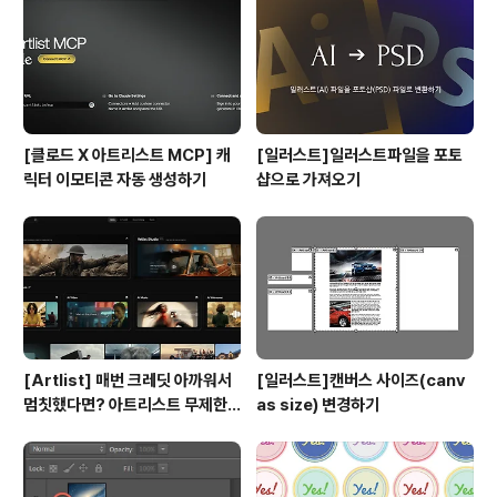
[클로드 X 아트리스트 MCP] 캐
[일러스트]일러스트파일을 포토
릭터 이모티콘 자동 생성하기
샵으로 가져오기
[Artlist] 매번 크레딧 아까워서
[일러스트]캔버스 사이즈(canv
멈칫했다면? 아트리스트 무제한
as size) 변경하기
요금제 출시 !