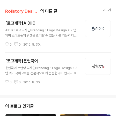
더보기
Rollstory Design/8月 - August
의 다른 글
[로고제작]AIDIIC
글 내용
AIDIIC 로고 디자인Branding :: Logo Design ※ 기업
의미 스마트폰의 위생을 관리할 수 있는 기본 기능과 더불
어 증강현실(Augmented Reality)기술을 이용한 프로모
0
0
2016. 8. 30.
션 기능이 탑재된 스마트한 모바일기기 클리너 입니다. 신
용카드 사이즈로써 스마트폰을 깨끗이 닦을 수 있는 극세
사면과 크린액이 함유되어 있어 세정, 살균, 코팅 기능이 있
[로고제작]윤현국어
는 제품입니다. ※ 브랜딩 의미/keyword/ 물방울, 고급스
글 내용
러움, 믿음 제품의 특성상 제품을 상징할 수 있는 심볼로써
윤현국어 브랜딩 디자인Branding :: Logo Design ※ 기
'세정'의 기능을 생각한 '물방울'을 생각하였습니다. 사선형
업 의미 국어교육을 전문적으로 하는 윤현국어 입니다. ※
태의 마무리와 뾰족한 느낌을 주어 고급스럽고 믿음이 가
브랜딩 의미/keyword/ 한글, 국어, 손글씨, 정갈함 국어
는 형태로 텍스트 느낌을 디자인 하였습니다.
0
0
2016. 8. 30.
학원과 어울리게끔 로고디자인을 손글씨(캘리그라피)형태
로 디자인 하였습니다. 의뢰자의 성함을 본 따, 낙관안에 처
리하여 묵직함과 정갈한 느낌의 손글씨와 함께 디자인을
하였습니다.
이 블로그 인기글