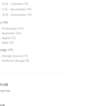
10月 - October
(12)
11月 - November
(10)
12月 - December
(19)
ip
(98)
Photoshop
(44)
Illustrator
(26)
Apple
(12)
Web
(16)
esign
(19)
Design Source
(11)
Featured design
(8)
지사항
bout me
tal