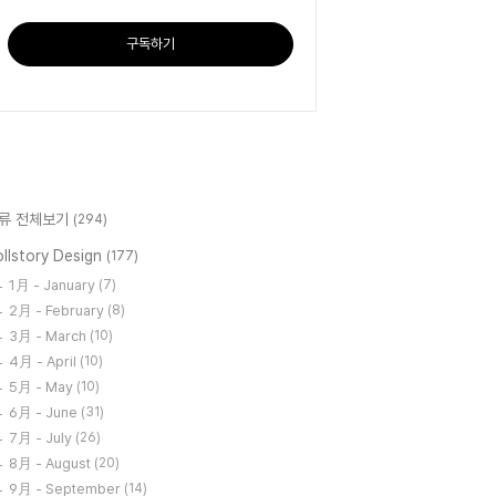
구독하기
류 전체보기
(294)
llstory Design
(177)
1月 - January
(7)
2月 - February
(8)
3月 - March
(10)
4月 - April
(10)
5月 - May
(10)
6月 - June
(31)
7月 - July
(26)
8月 - August
(20)
9月 - September
(14)