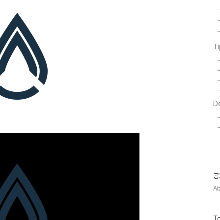
T
D
공
A
방
To