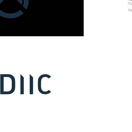
문
To
자
Ye
수