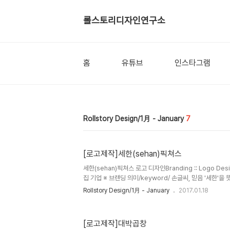
롤스토리디자인연구소
홈
유튜브
인스타그램
Rollstory Design/1月 - January
7
[로고제작]세한(sehan)픽쳐스
세한(sehan)픽쳐스 로고 디자인Branding :: Logo Des
집 기업 ※ 브랜딩 의미/keyword/ 손글씨, 믿음 '세한'
울리는 형태의 캘리그래피(손글씨), 그리고 영문체의 pict
Rollstory Design/1月 - January
2017.01.18
만든 로고 입니다.
[로고제작]대박곱창