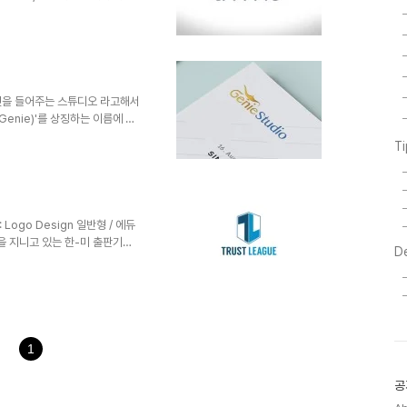
'에서 동기를 얻어, 로고 제작을
의 많은 디자인을 전담하여 전체
시간이 들었지만, 프로젝트를 개
이 제작을 할 수 있었습니다.
는 것을 들어주는 스튜디오 라고해서
enie)'를 상징하는 이름에 맞
에서 첫글자 'G'를 변형하여 완
T
 Logo Design 일반형 / 에듀
 뜻을 지니고 있는 한-미 출판기업
D
와 LEAGUE의 'L'을 첫이니셜로
eep Blue 와 Light Blue
L'을 사용하여 방패모양(육각형)안
낌;의 서체로 신뢰와 믿음을 부
UST LEAGUE'입니다. 이번건
1
공