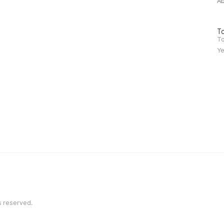
A
방
To
문
To
자
Ye
수
s reserved.