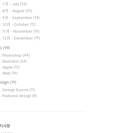
7月 - July
(26)
8月 - August
(20)
9月 - September
(14)
10月 - October
(12)
11月 - November
(10)
12月 - December
(19)
ip
(98)
Photoshop
(44)
Illustrator
(26)
Apple
(12)
Web
(16)
esign
(19)
Design Source
(11)
Featured design
(8)
지사항