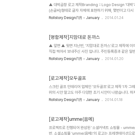
▲ 대박곱창 로고 제작Branding :: Logo Design '대
(손글씨)형태로 글자 자체에 표현하기 위해, 몇번이고 다시 
적으로 나온 캘러그래피 시안을 의뢰자께서 한번에 만족(?)하
Rollstory Design/1月 - January
2014.01.24
지를 들고 웃고있는 돼지..'의 형상을 기존 손글씨 형태에 
하지만, 뭔가 이상하다는 생각을 계속 하던 찰나, 의뢰자께
거 같다'라는 말씀에, 놓쳤던 부분을 수정하게 되었습니다.
[명함제작]지맘대로 돈까스
치) '대박곱창'의 간판(전경) 사진을 보내주셨을때, 가게의 
하였습니다. 물론 그 이유때문에 의뢰자 께서 디자인 의뢰를
▲ 앞면 ▲ 뒷면 지난번, '지맘대로 돈까스'로고 제작에 
직접 찍어서 보내주신 사진 입니다. 주민등록증과 같은 일반
앞면에는 큰 로고를 중앙에 배치하고, 뒷면에는 정보부분을
Rollstory Design/1月 - January
2014.01.20
형태의 명함입니다. 명함으로 사용된 재질은 키칼라골드(Keyc
키칼라골드는 골드톤의 부드러운 표면에 은은한 펄감을 더
고급스러움이 어우러진게 특징입니다. ■ 2013/12/30 - [G
[로고제작]모두골프
December] - [로고제작]지맘대로 돈까스
스크린 골프 인테리어 업체인 '모두골프'로고 제작 1차 그레
위의 시안 말고도 아주 다양한 초기 시안이 나왔습니다. 하
(손글씨)형태는 '골프'라는 단어 자체가 이미, 영어를 한글
Rollstory Design/1月 - January
2014.01.18
하니 글자 자체의 형태는 괜찮은듯하나, '모두골프'라는 이
리하여, 다음형태는 고딕형태에 용머리부분을 추가 또는 제
글 자체의 느낌을 조금더 보강하기위해 영문 도메인명을 같이
[로고제작]umme(음메)
그레이스케일형에서 최종적으로 선택된, 로고타입(logoty
용(graphic)을 하며, 크게 골프와 가장 어울리는 색상인 녹
프로젝트로 진행되어 완성된 '소셜커넥트 쇼핑몰 - umme(
번, 소셜쇼핑몰 'umme(음메)'의 로고는 프레젠테이션으로