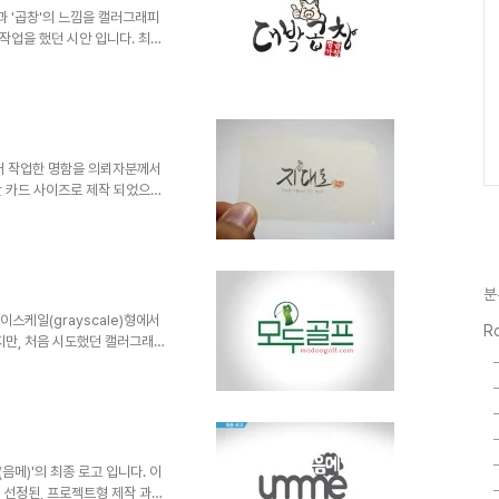
박'과 '곱창'의 느낌을 캘러그래피
작업을 했던 시안 입니다. 최종
셔서, 바로 다음 작업으로, '엄
어울리게 디자인 하게 되었습니다.
서 '손가락 위치가 뒤집혀야 되는
 그리고 현재(서울 양천구에 위
'제목'을 알기 어렵다는 생각을
 하셨으리..
이어 작업한 명함을 의뢰자분께서
 카드 사이즈로 제작 되었으며,
 우측정렬로 배치한 깔끔한 기본
olor Gold)라는 재질 이며,
하여 부드러운 느낌의 화려함과
UI/UI/UX/12月 -
분
이스케일(grayscale)형에서
Ro
지만, 처음 시도했던 캘러그래피
로 표현한 단어였기에 막상 적용
름과는 어울리지 않았습니다. 그
거 상태에서 제작 되었으며, 한
 추가 하게 되었습니다. 1차
pe)을 바탕으로 2차 그래픽적
색(green)계열과 신비함을..
음메)'의 최종 로고 입니다. 이
 선정된, 프로젝트형 제작 과정