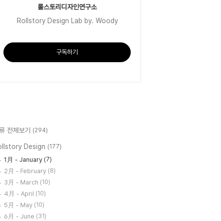
롤스토리디자인연구소
Rollstory Design Lab by. Woody
구독하기
류 전체보기
(294)
llstory Design
(177)
1月 - January
(7)
2月 - February
(8)
3月 - March
(10)
4月 - April
(10)
5月 - May
(10)
6月 - June
(31)