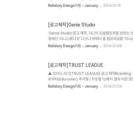
을 거쳤습니다. 위의 설명과 같이 양의 울음 소리인 '음메~
Rollstory Design/1月 - January
2014.01.15
시작 하게 되었으며, 향 후 우편봉투/박스/간판/스티커 등
CI를 계속하여 작업할 예정입니다. 로고 채택이전에 많은 
최한 기업과 추구하는 마인드가 비슷하였기에, 큰 걸림돌 없
[로고제작]Genie Studio
'Genie Studio'로고 제작. 지니의 요술램프처럼 원하
정해진 '지니스튜디오' 디즈니 캐릭터 중 램프의요정 '지니(G
게, 램프모양의 심볼을 제작하였으며, 정갈한 느낌의 서체안
Rollstory Design/1月 - January
2014.01.08
성된 '지니스튜디오'의 최종 로고 입니다.
[로고제작]TRUST LEAGUE
▲ 트러스 리그(TRUST LEAGUE) 로고 제작Branding ::
라우터(Edurouter) 추가형 / 가로형 '신뢰의 결속'이란
의 'TRUST LEAGUE' 로고제작 입니다. TRUST의 'T'
Rollstory Design/1月 - January
2014.01.04
상징한 심볼하에 제작 되었습니다. - '신뢰'와 어울리는 색상의 D
2도 색상 이용- 심볼에 트러스트리그의 첫글자인 'T'와 '
에 입체적인 느낌으로 배치- 전체 대문자 형태에 '두꺼운 느
각 위와 같은 로고의 전체 컨셉을 기반으로 탄생하게된 'TR
역시, 의뢰자와 피드백이..