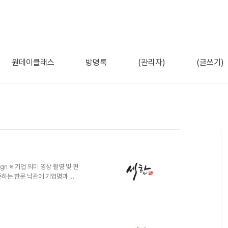
원데이클래스
방명록
(관리자)
(글쓰기)
ign ※ 기업 의미 영상 촬영 및 편
을 뜻하는 한문 낙관에 기업명과 어
ures의 세 가지 언어를 조합하여