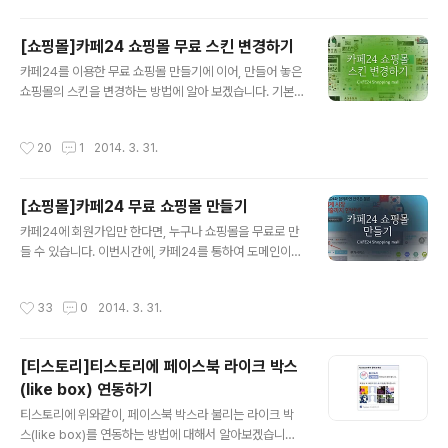
(상단) - 분류관리(좌측) 으로 이동한다. [이동하기] 기존에
있던 카테고리를 이동하기 위해선, 좌측의 '+'마크를 눌러
[쇼핑몰]카페24 쇼핑몰 무료 스킨 변경하기
하위 중분류 까지 모두 펼쳐 놓은 뒤, 이동하고자 하는 카테
글 내용
카페24를 이용한 무료 쇼핑몰 만들기에 이어, 만들어 놓은
고리를 잡고 '드래그 앤 드롭'을 하면 순서를 변경 할 수 있
쇼핑몰의 스킨을 변경하는 방법에 알아 보겠습니다. 기본
다. [이름변경] 카테고리의 이름을 변경하고자 한다면, 위
적으로 카페24에서는 많은 종류의 무료 스킨과 몇만원부
의 그림과 같이 변경하고자 하는 카테고리를 한번 클릭하
터 백만원단위까지 이르는 유료 스킨들이 있습니다. 하지
고, 우측의 '분류명'을 변경 하면 된다. [추가하기] 카테고리
작성시간
20
1
2014. 3. 31.
만, 굳이 유료 스킨을 사용하지 않더라도, 내가 원하는 형태
를 하나 더 추가 하고자 한다면, 왼쪽위의 '대분류추가'버..
의 비슷한 레이아웃(Layout)만 있다면, 무료 스킨으로도
얼마든지 쇼핑몰을 예쁘게 만들 수 있습니다. 만들어놓은,
[쇼핑몰]카페24 무료 쇼핑몰 만들기
나의 카페24 쇼핑몰의 스킨을 변경해보도록 하겠습니다.
글 내용
01. 카페24쇼핑몰(http://echosting.cafe24.com/Ma
카페24에 회원가입만 한다면, 누구나 쇼핑몰을 무료로 만
in/)에 접속하고, '관리자바로가기'링크를 통하여 관리자로
들 수 있습니다. 이번시간에, 카페24를 통하여 도메인이며
로그인 한다. 02. 관리자페이지에 접속 했다면, 스킨을 변
호스팅 그리고 관리자페이지 까지 무료로 사용할 수 있는
경하기 위해, 상단의 '디자인센터'를 클릭하여 이동한뒤, 우
카페24 쇼핑몰의 기본 제작 순서를 알아보도록 하겠습니
작성시간
33
0
2014. 3. 31.
측에 ..
다. 우선, 카페24 쇼핑몰(cafe24 shopping mall)외에
도, 무료로 쇼핑몰을 만들 수 있는 솔루션으로 고도몰, 가비
아 퍼스트몰, 후이즈 등이 있습니다. 어쩄건, 이번시간에는
[티스토리]티스토리에 페이스북 라이크 박스
카페24를 통하여 쇼핑몰을 만들어 보도록 하겠습니다. 아
(like box) 연동하기
래의 순서를 따라가해가며 간단히 만들어 보세요! 01. 카페
글 내용
24쇼핑몰(http://echosting.cafe24.com/Main/)에
티스토리에 위와같이, 페이스북 박스라 불리는 라이크 박
접속한 뒤, 회원가입을 한다. 02. 내게 맞는 상황에 따라 카
스(like box)를 연동하는 방법에 대해서 알아보겠습니다.