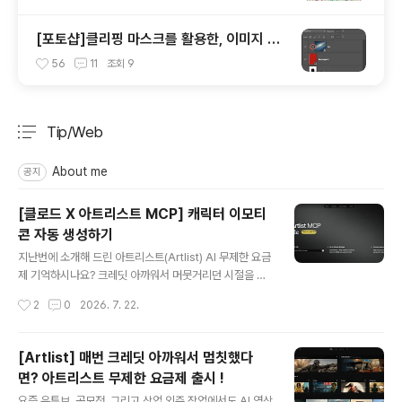
[포토샵]클리핑 마스크를 활용한, 이미지 틀
안에 쉽게 넣기
56
11
조회
9
Tip/Web
분류 전체보기
주요 글 목록
About me
공지
[클로드 X 아트리스트 MCP] 캐릭터 이모티
콘 자동 생성하기
글 내용
지난번에 소개해 드린 아트리스트(Artlist) AI 무제한 요금
제 기억하시나요? 크레딧 아까워서 머뭇거리던 시절을 끝
내고 마음껏 시댄스, 클링 같은 고성능 AI 모델을 쓸 수 있
작성시간
2
0
2026. 7. 22.
게 되었다고 소개해 드렸었는데요. 무제한 요금제로 풀렸
으니... 당연히 미친 듯이 뽑아내서 뽕을 뽑아야 이득 이겠
죠?! 😂 그런데 이번에 클로드(Claude)에 아트리스트 M
[Artlist] 매번 크레딧 아까워서 멈칫했다
CP(Model Context Protocol)를 직접 등록할 수 있게
면? 아트리스트 무제한 요금제 출시 !
됐습니다!연결법은 단순히 아트리스트에서 [Connect M
글 내용
CP] 버튼만 클릭하면 자동으로 연결 됩니다! 🤖 클로드 대
요즘 유튜브, 공모전, 그리고 상업 외주 작업에서도 AI 영상