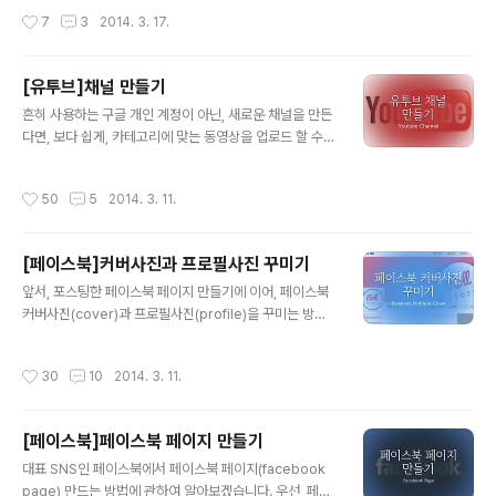
테고리를 선택하고, 회원가입을 진행하여 완성한다...
우선, 라이크 박스를 만들기 전에, 미리 만들어 놓은 페이스
작성시간
7
3
2014. 3. 17.
북 페이지(Facebook page)가 있어야 합니다. 혹시, 페
이스북 페이지를 아직 만들지 않았다면, 앞전에 포스팅한
글을 보시고 미리 만들어 두시길 바랍니다. ■ [페이스북]
[유투브]채널 만들기
페이스북 페이지 만들기 페이지까지 미리 만들어 놓으셨다
글 내용
흔히 사용하는 구글 개인 계정이 아닌, 새로운 채널을 만든
면, 아래와 같은 방법으로 어렵지 않게 나의 티스토리에 페
다면, 보다 쉽게, 카테고리에 맞는 동영상을 업로드 할 수
이스북 라이크 박스를 연동해 보세요! 01. 페이스북 개발자
있습니다. 즉, 일반 계정에 영상을 업로드 하는 개념이 아
페이지( https://developers.facebook.com/docs/
닌, 새로이 만든 유투브 채널(channel)에서 독단적으로 동
plugins/ )에 접속 한 뒤, 라이크 박스(Like Box)탭을 누
작성시간
50
5
2014. 3. 11.
영상을 업로드 할 수 있습니다. 유투브 채널(Youtube Ch
른다. 02. 라이크 박스(Like Box..
annel)을 아래의 과정을 보며, 아주 쉽게 만들어 보겠습니
다. 01. 유투브에 접속하여 로그인을 한뒤, 메인화면 오른
[페이스북]커버사진과 프로필사진 꾸미기
쪽 위에있는 프로필 설정 창을 누른다. 그리고 나타나는 옵
글 내용
션 중, 'Youtube 설정'탭을 누른다. 02. 'Youtube 설
앞서, 포스팅한 페이스북 페이지 만들기에 이어, 페이스북
정'탭을 눌렀다면, 아랫쪽에 '새 채널 만들기'라는 항목이
커버사진(cover)과 프로필사진(profile)을 꾸미는 방법
나타난다. 03. '새 채널 만들기'를 누르면 위와 같이 채널이
에 대해서 알아보겠습니다. ▲ 페이스북 커버사진과 프로
름과 카테고리 등을 정할 수 있다. 모두 작성..
필사진 사이즈 우선, 커버사진과 프로필사진을 꾸미기 이
작성시간
30
10
2014. 3. 11.
전, 각각의 이미지 사이즈에 대한 이해가 필요합니다. 결론
부터 말하자면, 페이스북의 커버사진의 크기는 가로세로 8
51px X 315px 이며, 프로필사진의 크기는 가로세로 18
[페이스북]페이스북 페이지 만들기
0px X 180px 입니다. 하지만, 가령 커버 사이즈를 위와
글 내용
같이 851px X 315px로 작업해서 올려보면, 이미지가 깨
대표 SNS인 페이스북에서 페이스북 페이지(facebook
지는 현상을 볼 수 있습니다. 따라서, 그 값의 배수로 캔버
page) 만드는 방법에 관하여 알아보겠습니다. 우선, 페이