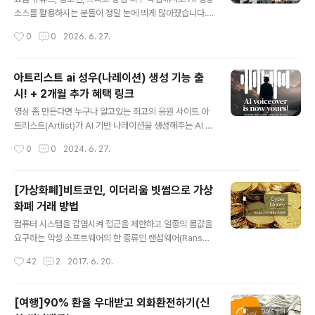
화창이 'AI 이모티콘 공장'이 되는 기적제가 이 조합으로 뭘
소스를 활용하시는 분들이 정말 눈에 띄게 많아졌습니다.
해볼까 고민하다가, 아예 'AI 이모티콘 공장'으로 세팅을 해
하지만 실무에서 AI를 직접 다뤄보신 분들은 아마 100%
작성시간
0
0
2026. 6. 27.
봤는데요. 결과가 아주 흥미롭습니다. 아래..
격하게 공감하실 겁니다. 아무리 좋다는 최신 AI 모델을 가
져와도, 프롬프트 한 번 입력하고 생성 버튼 딱 한 번 누른
다고 해서 내가 머릿속으로 상상했던 그 결과물이 완벽하
아트리스트 ai 성우(나레이션) 생성 기능 출
게 나오는 경우는 거의 없죠. ㅎㅎ결국 원하는 고퀄리티 씬
시! + 2개월 추가 혜택 링크
한 컷을 건지기 위해 수정하고, 또 수정하다 보면... 크레딧
글 내용
을 그야말로 '겁나게' 쓰게 됩니다. 🎁 아트리스트 무제한
영상 좀 만든다면 누구나 알고있는 최고의 음원 사이트 아
요금제 특별 혜택아래 링크를 통해 플랜을 가입하면 추가
트리스트(Artlist)가 AI 기반 나레이션을 생성해주는 AI 보
2개월 무료 혜택을 받을 수 있어요.https://artlist.io/?art
이스오버 기능을 출시 했습니다. AI 기능답게 사용법은 매
작성시간
0
0
2024. 6. 27.
list_aid=WoodySEO_1394&utm_..
우 간단합니다. 1. 아트리스트 사이트로 이동 한 뒤, [Voic
eover] 메뉴를 선택하면 위와 같이 수 많은 성우 리스트가
있습니다. 이해하기 쉽게 샘플 영상과 함께 있으며, 상단 G
[가상화폐]비트코인, 이더리움 빗썸으로 가상
ender를 통해 남녀 성별을 선택하거나 Category를 통
화폐 거래 방법
해 다양한 분류를 필터링 할 수도 있습니다. 2. 마음에 드는
글 내용
성우를 찾았다면 우측 상단의 [Select] 버튼을 누릅니
컴퓨터 시스템을 감염시켜 접근을 제한하고 일종의 몸값을
다. 3. 이제, 원하는대로 대본을 입력하고 우측에 있는 [Ge
요구하는 악성 소프트웨어의 한 종류인 랜섬웨어(Ranso
netate] 버튼을 누르면 잠시 뒤, 선택한 성우의 목소리 톤
mware)가 최근에 기승하면서 몸값으로 해커들은 비트코
작성시간
42
2
2017. 6. 20.
으로 나레이션이 생성 됩니다. 이렇게 생성..
인(Bitcoin)이나 이더리움(Ethereum)과같은 가상화폐를
요구 하고 있는데요. 이 때문에 최근 가상화폐의 인기도가
급 상승하면서 가상화폐에 관심을 가지고 있는 사람이 많
[여행]90% 환율 우대받고 외화환전하기(신
아 졌습니다. (실제로 네이버 인기 검색어에도 며칠간 노출