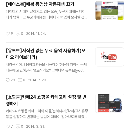
[페이스북]페북 동영상 자동재생 끄기
준비물 : 1.네이버 계정(또는 개인 서버), 2.다음 계정, 3.명
글 내용
함등의 이미지파일 순서01. 우선 메일 서명을 등록하기 위
데이터의 시대에 살아가고 있는 요즘, 누군가에게는 데이
해선 서명. 즉, 이미지로 된 명함이나 회사정보등의 파일이
터가 넘쳐나고 누군가에게는 데이터가 턱없이 모자랄 것입
필요합니다. 포토샵이나 기타 프로그램을 이용하여 메일
니다. 지난해 10월부터 페이스북(facebook) 피드에 적용
서명으로 등록하기 위한 이미지를 먼저 제작 합니다. (예시
된 '동영상 자동재생'기능 때문에 원치 않게 동영상이 재생
작성시간
9
0
2014. 11. 24.
에서 보이는 가로..
되면서 데이터가 빠져나는 경우가 생겼습니다. 이론적으로
업로드된 동영상의 용량이 10MB라면, 그 영상을 보면 10
MB의 데이터를 사용하는 샘입니다. 따라서, 특히나 한국
[유투브]저작권 없는 무료 음악 사용하기(오
이 아닌 해외에 거주하거나, 매 월 데이터가 부족한 분이시
디오 라이브러리)
라면, 반드시 '피드에서 동영상 자동재생'기능을 끄기를 추
글 내용
천 드립니다. 페이스북(facebook) 동영상 자동재생 끄기
배경음악이나 음향효과등을 사용해야 하는데 저작권 문제
더보기 - 설정 - 동영상 - 자동 재생 (More - Setting - V
때문에 고민하신적 없으신가요? 그렇다면 유투브(youtub
ideos & Photos - Auto play) 이렇게, 간단..
e)에서 저작권없이 무료로 제공하는 오디오 라이브러리(A
작성시간
28
0
2014. 7. 23.
udio Library)를 이용해 보세요. 유투브의 오디오 라이브
러리를 이용하면 다양한 장르의 배경음악이나 음향효과를
저작권없이 무료로 mp3의 확장자로 다운로드 받을 수 있
[쇼핑몰]카페24 쇼핑몰 카테고리 설정 및 변
습니다. 아래의 내용을 통하여 감사한(?) 유투브 오디오 라
경하기
이브러리를 이용해보세요. ▲ 유투브 오디오 라이브러리(Y
글 내용
ouTube Audio Library) 01. 유투브 오디오 라이브러리
카페24 쇼핑몰 카테고리의 이름/순서/추가/삭제/표시유무
(https://www.youtube.com/audiolibrary/music)를
등을 설정하고 변경하는 방법에 대하여 알아보도록 하겠습
방문한다. 02. 내가원하는 음악(또는 음향효과)의 장르등
니다. [카테고리보기] 먼저, 카페24 쇼핑몰 관리자 페이지
작성시간
7
0
2014. 3. 31.
을 선택하고 트랙의 앞쪽에 있는 플레이버튼(▶)을..
(eclogin.cafe24.com/Shop/)에 접속한뒤, 상품관리