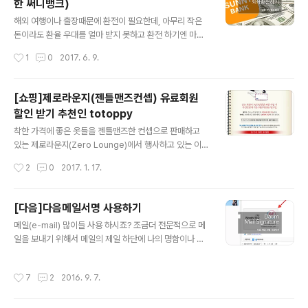
한 써니뱅크)
된적도 있었습니다) 어쨌거나 제가 해당 포스팅을 쓰는 이
글 내용
유는 절대 '쉽게 돈을 벌 수 있는 방법'을 설명 드리는게 아
해외 여행이나 출장때문에 환전이 필요한데, 아무리 작은
닌, 가상화폐의 개념과 실제로 거래를 해보는 방법에 대한
돈이라도 환율 우대를 얼마 받지 못하고 환전 하기엔 마음
정보를 아셨으면 하는 수준에서 포스팅을 합니다. 시작하
이 너무 아픕니다. 그렇다고 이래저래 환전 하려고 하니 S
작성시간
1
0
2017. 6. 9.
기에 앞서, 실제로 주식에서는 주가가 5%만 치솓아도 대
NS공유에 얼마 이상을 해야하는 등등 복잡한것이 이만저
박이라는 단어를 쓰는 경우지만..
만이 아닙니다. 이번에 이른 휴가를 받아 잠시 해외로 나가
게 되어 USD(미국달러)가 필요 했는데 이래저래 알아보다
[쇼핑]제로라운지(젠틀맨즈컨셉) 유료회원
가 신한은행의 써니뱅크(Sunnybank)를 이용하면 아무런
할인 받기 추천인 totoppy
조건없이 주요화폐(미국/일본 등)는90%나 환율 우대를
글 내용
쉽게 받을 수 있는 방법을 찾게되어 혹시나 모르시는 분들
착한 가격에 좋은 옷들을 젠틀맨즈한 컨셉으로 판매하고
에게 도움이 되셨으면 합니다! ※ 신한은행의 써니뱅크에서
있는 제로라운지(Zero Lounge)에서 행사하고 있는 이벤
지원비를 받지 않은 순수 개인적으로 작성한 포스팅 입니
트 입니다. 제로라운지 추천 ID : totoppy 비회원도 구매
작성시간
2
0
2017. 1. 17.
다 :) 먼저, 써니뱅크를 통한 환전의 장점을 몇가지 정리해
가 가능하지만, 유료회원으로 가입하면 더욱더 많은 할인
보았습니다. - 복잡한것 없다. 그..
혜택과 스페셜 이벤트를 제공받을 수 있답니다. 저도, 친구
를 추천하고 혜택을 받았네요~친구 추천하고 유료회원 5
[다음]다음메일서명 사용하기
만원이 아닌 3만원에 가입하세요! 제로라운지 추천 ID : to
글 내용
메일(e-mail) 많이들 사용 하시죠? 조금더 전문적으로 메
toppy 친구추천하고 서로 도움받아요! 제로라운지 바로가
일을 보내기 위해서 메일의 제일 하단에 나의 명함이나 기
기 http://www.zerolounge.co.kr/
업의 정보등을 쉽게 전달할 수 있는 '메일서명'을 등록하는
방법에 관해서 알려드리겠습니다. 본 내용은 '다음(Dau
작성시간
7
2
2016. 9. 7.
m)'의 이메일 하단에 메일서명을 등록하는 방법입니다. 네
이버나 네이트등 다른 이메일도 아래와 비슷한 방법으로
서명을 등록하실 수 있습니다. ■ 다음 메일 서명 등록하기