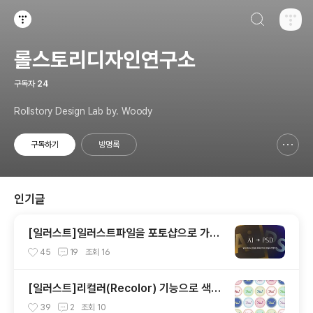
검색하기
티스토리
롤스토리디자인연구소
구독자
24
Rollstory Design Lab by. Woody
구독하기
방명록
신고하기 레이어
열기
인기글
[일러스트]일러스트파일을 포토샵으로 가져
오기
45
19
조회
16
[일러스트]리컬러(Recolor) 기능으로 색상
다양하게 바꿔보기
39
2
조회
10