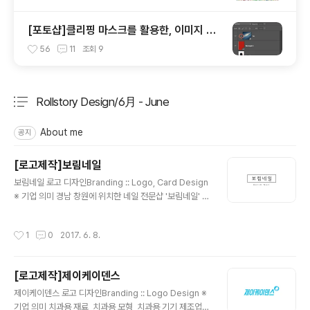
[포토샵]클리핑 마스크를 활용한, 이미지 틀
안에 쉽게 넣기
56
11
조회
9
Rollstory Design/6月 - June
분류 전체보기
주요 글 목록
About me
공지
[로고제작]보림네일
글 내용
보림네일 로고 디자인Branding :: Logo, Card Design
※ 기업 의미 경남 창원에 위치한 네일 전문샵 '보림네일' 입
니다. ※ 브랜딩 의미/keyword/ 심플, 정갈함 크게 꾸밈없
이 틀안에 로고명을 배치하여 심플하게 만든 보림네일 로
작성시간
1
0
2017. 6. 8.
고 입니다.
[로고제작]제이케이덴스
글 내용
제이케이덴스 로고 디자인Branding :: Logo Design ※
기업 의미 치과용 재료, 치과용 모형, 치과용 기기 제조업을