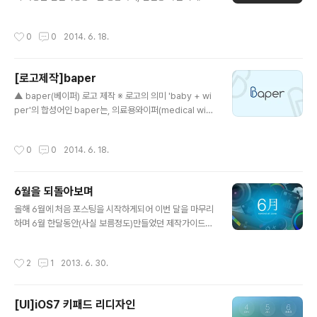
화/여행정보등의 정보를 제공하는 사이트 입니다. 기존 사
이트에서 사용중이던 메인 색상인, 노란색계열과 밤색계열
작성시간
0
0
2014. 6. 18.
을 이어서 사용했습니다. 또한, 사이트의 재미나고 밝은 느
낌을 참조하여 둥글둥글한 서체로 디자인하여 텍스트 로고
화 시키고, 거기에 펜션을 상징하는 집모양에 알파벳 'p'를
[로고제작]baper
더하여 심볼을 완성하였습니다.
글 내용
▲ baper(베이퍼) 로고 제작 ※ 로고의 의미 'baby + wi
per'의 합성어인 baper는, 의료용와이퍼(medical wip
er) 및 베이비 물티슈(baby wipes) 를 제작하는 의료사
업분야 입니다. 의료 및 생활용품의 분야를 생각하여 위생/
작성시간
0
0
2014. 6. 18.
안전/편리에 중점을 두고, 의료용품이지만 지나친 병원느
낌 보다는 생활용품으로써도 어울리는 형태로 디자인 하게
되었습니다. 첫글자인 알파벳 'B'를 특색있고 개성있게 디
6월을 되돌아보며
자인 하였습니다.
글 내용
올해 6월에 처음 포스팅을 시작하게되어 이번 달을 마무리
하며 6월 한달동안(사실 보름정도)만들었던 제작가이드며,
리디자인한 작품등을 보기쉽게 정리 하였습니다. 다음 7월
에도 더 많은 글과 더 많은 정보를 포스팅 하도록 노력하겠
작성시간
2
1
2013. 6. 30.
습니다. - GUI/UI/UX의 모든것(이미지를 클릭하면 해당
글로 링크 됩니다) ■ 제작 가이드 모음 ■ UI 및 리디자인
[UI]iOS7 키패드 리디자인
글 내용