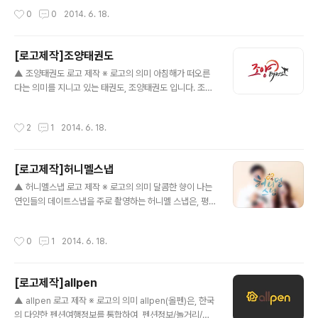
는 창의적인 생각을 일깨워 주며 틀에박힌 관념에서 벗어
작성시간
0
0
2014. 6. 18.
나 자유로움을 추구하는 미술학원 합니다. 정형화된 형태
보다는 창의적이고 창조적인 형태에 부합하는 사선구도를
생각하였습니다. 전체 틀과 'ART'는 사선으로 기울기를 주
[로고제작]조양태권도
었지만, '뮤지엄'은 기울기가 아닌 서로 다른 높이를 줌으로
글 내용
써 너무 복잡해질 수 있는 부분을 해결하였습니다. 또한, 미
▲ 조양태권도 로고 제작 ※ 로고의 의미 아침해가 떠오른
술학원에 걸맞게 톡톡튀는 서로다른 색상 4가지를 사용하
다는 의미를 지니고 있는 태권도, 조양태권도 입니다. 조양
였습니다.
태권도는 오랜 경력과 뛰어난 실력으로 한국전통무술인 태
권도를 발전시키기 위하여 노력합니다. 한국만의 자랑인
작성시간
2
1
2014. 6. 18.
'태권도'와 어울리는 캘러그래피(손글씨)형태로 전체 로고
를 디자인 하였습니다. 떠오르는 태양을 연상시키는 동그
란 붓터치와, 인상깊은 태권도 발차기를 심볼로 더하여 강
[로고제작]허니멜스냅
인하고 고급스러운 느낌을 주었습니다.
글 내용
▲ 허니멜스냅 로고 제작 ※ 로고의 의미 달콤한 향이 나는
연인들의 데이트스냅을 주로 촬영하는 허니멜 스냅은, 평
소 놓치기 쉬운 일상속의 순간들을 추억으로 남기기 위한
스냅 사진관 입니다. 캘러그래피(손글씨)형태가 로고로 어
작성시간
0
1
2014. 6. 18.
울린다고 판단하여 캘러그래피로된 글자들을 디자인 하였
습니다. 또한, 글자 하나하나에 리듬감을 주고 두줄형태로
하여 전반적으로 안정감을 주었습니다. 그리고 마지막으로
[로고제작]allpen
허니멜 사이에 심플한 벌모양 심볼을 추가 하였습니다.
글 내용
▲ allpen 로고 제작 ※ 로고의 의미 allpen(올펜)은, 한국
의 다양한 펜션여행정보를 통합하여, 펜션정보/놀거리/문