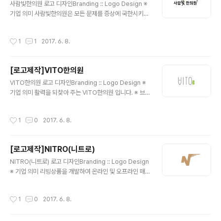
사람빛한의원 로고 디자인Branding :: Logo Design ※
기업 의미 사람빛한의원은 모든 문제를 증상에 국한시키지
않고, 몸과 마음 전체 즉 사람을 살펴서 근원적인 원인을 찾
아 해결합니다. 그렇게 근본적인 치료를 통해서 비로소 본
작성시간
1
1
2017. 6. 8.
래 자신이 가지고 있는 가장 건강한 상태로 회복하는 것을
빛으로 표현한 것입니다.[출처] 분당탈모병원, 더봄한의원
분당점이 '사람빛한의원'으로 새출발!|작성자 더봄네트워
[로고제작]VITO한의원
크분당점 ※ 브랜딩 의미/keyword/ 상징성, 캘리그래피,
글 내용
심플 사람빛 한의원을 상징하는 심볼과 더불어, 깔끔한 형
VITO한의원 로고 디자인Branding :: Logo Design ※
태의 서체의 조합으로써 완성시킨 디자인 입니다. 또한, 손
기업 의미 활력을 되찾아 주는 VITO한의원 입니다. ※ 브
글씨로 디자인한 '빛'글자의 용머리에 색상을 더하여 보다
랜딩 의미/keyword/ 특이성, 심플 VITO의 발음에 한글
완성도 높은 형태로 마무리를 하였습니다.
'비'가 느껴지게끔 한글과 영문을 조화시킨 로고 입니다. 보
작성시간
1
0
2017. 6. 8.
통, 한의원에는 영어를 잘 쓰지 않지만, 유니크한 느낌을 주
기 위하여 선택하신 로고명을 통하여 낙관안에 '한의원'을
추가하여 전체적으로 디자인을 완성하였습니다.
[로고제작]NITRO(니트로)
글 내용
NITRO(니트로) 로고 디자인Branding :: Logo Design
※ 기업 의미 리빙상품을 개발하여 온라인 및 오프라인 매
장을 통하여 생활에 활력을 넣어주는 니트로 입니다. ※ 브
랜딩 의미/keyword/ N, 활력, 날개 'NITRO'의 'N'을 활
작성시간
1
0
2017. 6. 8.
용하여 활력을 느낄 수 있는 날개와 함께 디자인을 완성 하
였습니다.