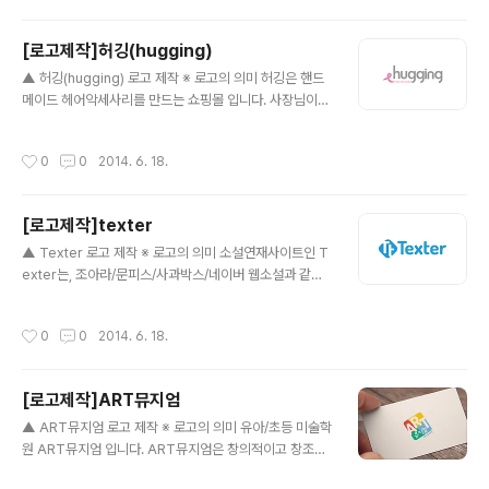
색상으로 포인트를 주었습니다. 상징도형인 세모,네모,동
그라미에 걸맞게 'the'를 육각형의 도형안에 배치하고, 각
[로고제작]허깅(hugging)
각의 심볼들은 서로 일치하게 결합시켜, 블루계열의 색상
글 내용
조합으로 구별을 두었습니다.
▲ 허깅(hugging) 로고 제작 ※ 로고의 의미 허깅은 핸드
메이드 헤어악세사리를 만드는 쇼핑몰 입니다. 사장님이
직접 재료선택부터 디자인, 제작까지 손수 만드는 핸드메
이드샵인 허깅은 핸드메이드인만큼 하나밖에 없는 나만의
작성시간
0
0
2014. 6. 18.
악세사리를 만들어내어 젋은 20대 여성부터 다양한 연령
층까지 다가가는 감성적인 핸드메이드 악세사리 숍입니다.
딱히 큰 꾸밈없이 재미난 형태의 서체하에 심플한 리본 심
[로고제작]texter
볼을 만들어 배치하였습니다. hug사이 아랫쪽에 허전한
글 내용
공백에는 'handmade'라는 부제목을 달아, 조금더 보기
▲ Texter 로고 제작 ※ 로고의 의미 소설연재사이트인 T
편한 형태로 갖췄습니다.
exter는, 조아라/문피스/사과박스/네이버 웹소설과 같은
다양한 종류의 만화와 소설을 구독할 수 있는 사이트 입니
다. 특정한 형상을 두기보다는 글자 자체에 중점을두고 디
작성시간
0
0
2014. 6. 18.
자인 하였습니다. 심플한 형태의 텍스트 로고 옆에 텍스터
의 Tt를 서로 조합하여 깔끔하게 심볼화 시켰습니다.
[로고제작]ART뮤지엄
글 내용
▲ ART뮤지엄 로고 제작 ※ 로고의 의미 유아/초등 미술학
원 ART뮤지엄 입니다. ART뮤지엄은 창의적이고 창조적
인 미술학원으로써, 어린이들에게 새로운 생각을 할 수 있