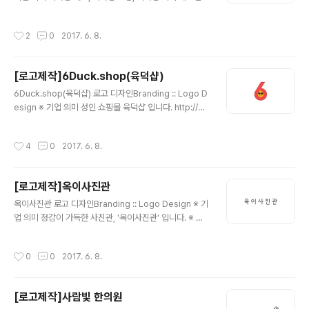
하는 제이케이덴스 입니다. ※ 브랜딩 의미/keyword/ 심
플, 청결함 청결한 느낌을 주기위해 브랜드 컬러를 'Light
작성시간
2
0
2017. 6. 8.
Blue'를 사용하였습니다. 그리고 깔끔한 형태의 심볼과 서
체로 디자인 하였습니다.
[로고제작]6Duck.shop(육덕샵)
글 내용
6Duck.shop(육덕샵) 로고 디자인Branding :: Logo D
esign ※ 기업 의미 성인 쇼핑몰 육덕샵 입니다. http://6d
uck.shop/ ※ 브랜딩 의미/keyword/ 6, 오리, 상징성 기
업 이름인 6Duck을 활용하여 숫자 6에 재미난 오리를 디
작성시간
4
0
2017. 6. 8.
자인하여 완성시킨 육덕샵 입니다. 성인쇼핑몰이라고 어둡
고 칙칙한 느낌일거라는 틀에서 벗어나 최대한 단순하지만
의미를 한 눈에 와닿을 수 있게끔 완성 하였습니다.
[로고제작]옥이사진관
글 내용
옥이사진관 로고 디자인Branding :: Logo Design ※ 기
업 의미 정감이 가득한 사진관, '옥이사진관' 입니다. ※ 브
랜딩 의미/keyword/ 레트로, 정갈, 심플 꾸민듯 꾸미지않
은 정갈하고 심플한 느낌으로 로고를 디자인 하였습니다.
작성시간
0
0
2017. 6. 8.
전체적으로 '레트로'한 이미지를 살리기 위하여 특별한 요
소없이 블랙컬러로 완성하였습니다. 단순히 글자로만 이루
어진 로고 특히, 한글 형태는 글자의 전체적인 느낌을 잘 살
[로고제작]사람빛 한의원
려야만 어색하지 않은 형태를 완성할 수 있습니다.
글 내용