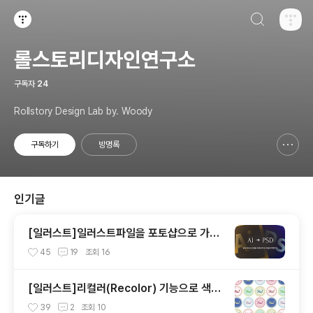
검색하기
티스토리
롤스토리디자인연구소
구독자
24
Rollstory Design Lab by. Woody
구독하기
방명록
신고하기 레이어
열기
인기글
[일러스트]일러스트파일을 포토샵으로 가져
오기
45
19
조회
16
[일러스트]리컬러(Recolor) 기능으로 색상
다양하게 바꿔보기
39
2
조회
10