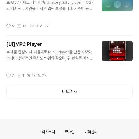
▲iOS7키패드 리디자인(rollstory.tistory.com) iOS7
의 키패드 디자인을 다시 작업해 보았습니다. 기존에 공개
되었던 iOS7 베타버전의 키패드 GUI/UI구성이 여러모로
말이 많았습니다. 저의 개인적인 생각과 다른 글들을 참조
작성시간
6
13
2013. 6. 27.
하여 최대한 저의 느낌대로 한번 리디자인 해보았습니다.
왼쪽 첫번째부터 iOS6의 키패드 이미지, 이번에 공개된 i
OS7 Beta, 그리고 3번째사진이 제가 다시 구성해본 iOS
[UI]MP3 Player
7 Re-design 버전입니다. iOS6의 키패드가 습관이 되
글 내용
어서 그런지 솔직히 처음 iOS7의 키패드 디자인을 봤을땐
▲제품 완성도 제 마음대로 MP3 Player를 만들어 보았
뭔가 모르게 조금 이질감이 들었습니다. 물론, 애플이 요번
습니다. 전체적인 완성도는 위와 같으며, 뭐 현실을 따지자
에 새로이 UI를 전면 개편함으로써 플랫디자인을 추구하는
면 한때 한국의 iriver사에서 만든 MP3플레이어가 정말
경향을 띄었으나, 역시 베타버전은 뭔가 모르게 너무 심..
불티나게 팔린적도 있었으나 요즘엔 스마트폰의 등장으로
작성시간
7
1
2013. 6. 27.
죽어버린 시장 중 하나가 아닌가 싶습니다. 어떻게 보면 조
금 안타까운 부분일 수도 있지만, 그래도 한번씩 MP3플레
이어를 사용하는 사람들을 볼 때도 있습니다. 그런 사람들
더보기
은 스마트폰이 있어도 그냥 MP3자체의 음악만 재생해주
는 그런 기능을 사랑하기 때문에 그렇지 않을까 싶네요..
▲제품 소개도 전체적인 제품의 UI입니다. 일단은 실제로
버튼처럼 눌러지는곳은 최상단의 전원버튼 하나만 만들었
으며, 나머지는 모두 터치식으로 제작 되었습니다. MP3플
레이어를 구상하면서 제일 많이 쓰는..
의안내
티스토리
로그인
고객센터