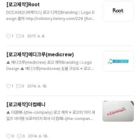
[로고제작]Root
글 내용
DCCASE(디씨케이스) 로고 디자인Branding :: Logo D
esign 출처: http://rollstory.tistory.com/228 [Rolls
tory]Root Investor 로고 디자인Branding :: Logo D
esign ※ 기업 의미 홍콩에서 활동중인 투자 회사 입니다.
작성시간
1
0
2017. 6. 8.
※ 브랜딩 의미/keyword/ 정갈함, 고급스러움, 무한대 기
업명인 'Root'의 알파벳 'o'를 활용하여 투자의 무한함을
상징하는 '무한대 심볼'을 형상화 하고 글자 자체의 디자인
[로고제작]메디크루(medicrew)
은 곡선과 직선이 느껴지는 정갈한 형태로 디자인 하였습
글 내용
니다.
▲ 메디크루(medicrew) 로고 제작Branding :: Logo
Design ▲ 메디크루(medicrew) 심볼 구상도 ※ 로고의
의미 메디크루(medicrew)는 외국인 환자 유치업으로써
러시아 환자가 국내 병원에서 치료를 원할 때 이에 필요한
작성시간
1
0
2014. 6. 18.
제반 서비스를 제공하는 곳입니다. 메디크루라는 이름도
러시아 환자가 한국으로 오는 것을 항해로 비유하여, 안전
하고 편하게 모시는 선원이라는 뜻에서 시작되었습니다.
[로고제작]더컴패니
러시아 환자를 위주로 시작하는 유치업임은 생각하며 러시
글 내용
아 선원복장과 의료를 뜻하는 이미지를 형상화 하였습니
▲ 더콤패니(the-company) 로고 제작 ※ 로고의 의미 세
다. 처음 의뢰자님이 주신 사진을 토대로 스케치와 더불어
일즈 아이템 브로커리지 회사 더 컴패니(the-company)
심볼을 구상화 시켰으며, 두꺼운 고딕 서체를 사용하여 보
는, 내수는 물론, 해외시장까지 거쳐 다양한 아이템들의 판
다 전문성있는 느낌의 로고를 만들게 되었습니다. 또한, 색
매를 돕는 브로커리지 입니다. 더 컴패니의 상징인 세모,네
작성시간
0
0
2014. 6. 18.
상은 기존의 홈페이지에..
모,동그라미는 각각의 고유한 아이템을 상징합니다. 붉은