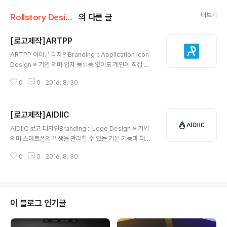
더보기
Rollstory Design/8月 - August
의 다른 글
[로고제작]ARTPP
글 내용
ARTPP 아이콘 디자인Branding :: Application Icon
Design ※ 기업 의미 업자 등록등 없이도 개인이 직접 카
드결제를 받을수 있는 안전거래 플랫폼입니다. 안전 거래
0
0
2016. 8. 30.
를 위해 판매자가 거래서를 등록후에 구매자에게 거래서를
전송합니다. 구매자는 앱을통해서 또는 판매자가 보내온
웹주소링크를 통해 거래를 결제하실수 있습니다. 온라인
[로고제작]AIDIIC
통한 거래시 발생할수 있는 구매자의 피해를 예방하도록
글 내용
구매자의 물품수령후 구매확정을 통하여 판재자에게 대금
AIDIIC 로고 디자인Branding :: Logo Design ※ 기업
정산이 되도록 되어있습니다. 구매자는 결제시에 구매안심
의미 스마트폰의 위생을 관리할 수 있는 기본 기능과 더불
번호를 지정하여 결제 할수있도록 되어있습니다. ※ 브랜딩
어 증강현실(Augmented Reality)기술을 이용한 프로모
의미/keyword/ 참신함, 단일화, 리디자인 기존에 복잡한
0
0
2016. 8. 30.
션 기능이 탑재된 스마트한 모바일기기 클리너 입니다. 신
형태의 앱 아이콘과 UI를 더불어 모든 디자인을 롤스토리
용카드 사이즈로써 스마트폰을 깨끗이 닦을 수 있는 극세
에 의뢰해 주셔서 새롭게 ..
사면과 크린액이 함유되어 있어 세정, 살균, 코팅 기능이 있
는 제품입니다. ※ 브랜딩 의미/keyword/ 물방울, 고급스
러움, 믿음 제품의 특성상 제품을 상징할 수 있는 심볼로써
이 블로그 인기글
'세정'의 기능을 생각한 '물방울'을 생각하였습니다. 사선형
태의 마무리와 뾰족한 느낌을 주어 고급스럽고 믿음이 가