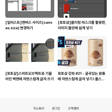
[일러스트]캔버스 사이즈(canv
[포토샵]클리핑 마스크를 활용한,
as size) 변경하기
이미지 틀안에 쉽게 넣기
[포토샵]스마트오브젝트로 기울
포토샵 강좌 #21 - 굴곡있는 원통
어진 벽면에 자연스럽게 글자 쓰기
에 자연스럽게 글자 넣기 I 롤스토
리디자인연구소 유..
의안내
티스토리
로그인
고객센터