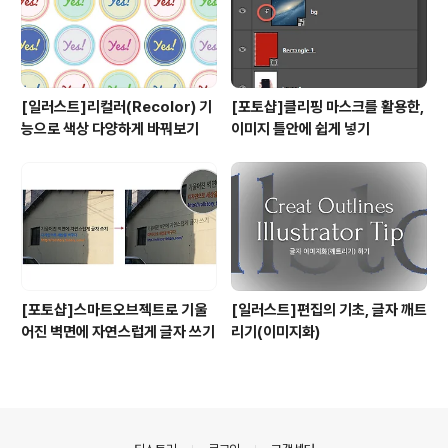
[일러스트]리컬러(Recolor) 기
[포토샵]클리핑 마스크를 활용한,
능으로 색상 다양하게 바꿔보기
이미지 틀안에 쉽게 넣기
[포토샵]스마트오브젝트로 기울
[일러스트]편집의 기초, 글자 깨트
어진 벽면에 자연스럽게 글자 쓰기
리기(이미지화)
의안내