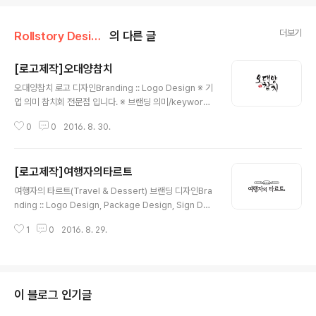
더보기
Rollstory Design/8月 - August
의 다른 글
[로고제작]오대양참치
글 내용
오대양참치 로고 디자인Branding :: Logo Design ※ 기
업 의미 참치회 전문점 입니다. ※ 브랜딩 의미/keyword/
참치, 손글씨, 고급스러움 참치 전문점의 느낌을 살리기 위
0
0
2016. 8. 30.
하여 손글씨(캘리그라피)형태로 로고를 디자인 하였으며,
의뢰자의 성함을 낙관안에 넣어 한 줄 보다는 두 줄 형태의
구성으로 보기 좋은 형태로 디자인 하였습니다. 향 후 명함
[로고제작]여행자의타르트
제작도 같이 해주셨습니다.
글 내용
여행자의 타르트(Travel & Dessert) 브랜딩 디자인Bra
nding :: Logo Design, Package Design, Sign Des
ign ※ 기업 의미 남편은 여행사를 부인은 타르트를 굽는 콜
1
0
2016. 8. 29.
라보레이션 형태의 여행사 & 타르트 가게 입니다. ※ 브랜
딩 의미/keyword/ 여행, 타르트, 커플, 아기자기, 깔끔 여
행사와 타르트의 콜라보레이션 가게인 만큼, 타르트에 여
행을 상징하는 '날개'를 더한 심볼과 함께 'Travel', 'Dess
ert'를 더하였습니다. 로고디자인 뿐만 아니라 후에 간판
이 블로그 인기글
디자인, 패키지 디자인등도 함께 제작 되었습니다.