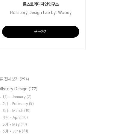
롤스토리디자인연구소
Rollstory Design Lab by. Woody
구독하기
류 전체보기
(294)
llstory Design
(177)
1月 - January
(7)
2月 - February
(8)
3月 - March
(10)
4月 - April
(10)
5月 - May
(10)
6月 - June
(31)