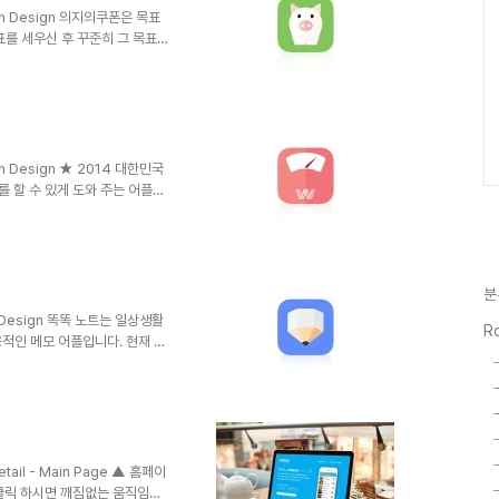
con Design 의지의쿠폰은 목표
표를 세우신 후 꾸준히 그 목표를
 후 그 목표까지 얼마나 남았나
력한 자신에게 주어도 되는 선물
쿠폰 - 횟수 달성 적립 쿠폰 - 목
기능 - 완료 쿠폰 보관함 - 지난
랫디자인, 돼지 Clevapps사에서
on Design ★ 2014 대한민국
 할 수 있게 도와 주는 어플입
어 성공적인 다이어트를 하는 것
여부나 음주 여부같은 체크 리스
 내 주기도 하고 한 눈에 한아
체중을 정하는 기능도 있어서 그래
분
 의지가 더욱 더 불타오를 것입
과 식단 기록 ..
on Design 똑똑 노트는 일상생활
Ro
적인 메모 어플입니다. 현재 지
관리 - 은행 계좌번호를 입력해
 있습니다. 2. 체크 리스트 목
나 할 일 등의 체크 리스트를 활
이나 주변 지인들의 생일을 알려주
아이디 관리 - 요즘은 인터넷 사
..
tail - Main Page ▲ 홈페이
 클릭 하시면 깨짐없는 움직임을