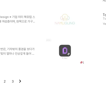
A
 고딕형태의 서체로 부제목을 더
방
To
Design ※ 기업 의미 북유럽 스
문
To
0대 여성층이며, 원목으로 가구를
자
Ye
 들여 작업하는 가구업체 입니
수
, 핸드메이드, 융화 세 개의 삼각
바탕으로, 곡선이 없는 직선적인형
였습니다. 파스텔톤의 분홍빛에서
으며, 후에 제작된 가구에 각인
생각하였습..
ign 한번은, 기차밖의 풍경을 보다가
랏빛이 얼마나 인상깊게 들어 오
차에 라벤더에서 영감을 얻어 디자
잊지않기 위해 만들게된 디데이 앱
 주, 월, 년 단위로 설정 가능
 7개월 - 오늘은 2015년 27주차
일, 제사 활용) - 강력한 음력기
2
3