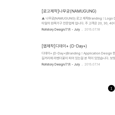
길'을 손글씨 형태로 자유롭고 부드럽게 표현하고 그 아래
하였습니다. 또한, 붉은색 낙관으로 포인트를 주었습니다.
[로고제작]나무궁(NAMUGUNG)
▲ 나무궁(NAMUGUNG) 로고 제작Branding :: Logo 
타일의 원목가구 전문업체 입니다. 주 고객은 20, 30, 4
제작하며 모든공정은 핸드메이드(hand-made)로 정성을
Rollstory Design/7月 - July
2015.07.18
다. ※ 브랜딩 의미/keyword/ 세련, 심플, 친환경, 북유럽
형(왕관)과 세 개의 원(융화)들이 조화를 이루는 심볼을 
태로 디자인된 글자(NAMUGUNG)로 간결함을 추구하
[앱제작]디데이+ (D-Day+)
녹색빛까지 그라데이션 색상을 주어 '살아있는'느낌을 주었
을 생각하여 깔끔하게 보일 수 있는 직선적인 요소를 같이 
디데이+ (D-Day+)Branding :: Application Des
길거리에 라벤더꽃이 피어 있는걸 본 적이 있었습니다. 보
던지.. 한 참 디데이+를 위해 메인 색상을 고민하고 있던
Rollstory Design/7月 - July
2015.07.14
인을 완성할 수 있었죠. 이렇게, 소중한 순간과 기념일을 
입니다. (이미지를 클릭하시면 큰 화면으로 볼 수 있습니다) ●
합니다. - Plus Soft 입사한지 3년 - 우리 아기 태어난지
- 디데이에 맞는 단위를 설정해보세요. ● 음력기능 제공 (생
능으로 일정을 챙겨보세요. - 음력 기준 ..
1