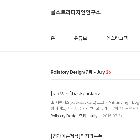
롤스토리디자인연구소
홈
유튜브
인스타그램
Rollstory Design/7月 - July
26
[로고제작]backpackerz
▲ 백팩커스(backpackerz) 로고 제작Branding :: Lo
행 가이드, 저가항공권 가격비교 등의 배낭여행자들을 위한
커뮤니티 입니다. ※ 브랜딩 의미/keyword/ 백팩, 배낭여행
Rollstory Design/7月 - July
2015.07.24
(backpackerz)과 걸맞게, 백팩을 형상화한 심볼을 사
하기 위하여 필기체 형태의 서체로 디자인 하였습니다. 또한
로 브랜드컬러를 선택했습니다.
[앱아이콘제작]의지의쿠폰