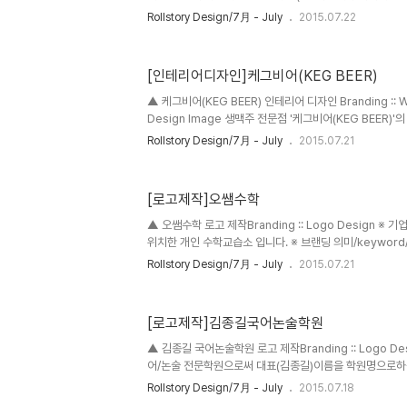
볼 수 있습니다) 영어SNS학습은 세계 최초의 영어학습 S
Rollstory Design/7月 - July
2015.07.22
어지는 생생한 영어의 표현들이 음성, 사진과 함께 제공되
학습을 하세요. • 영어 강의를 가장 쉬운 방법으로 올리세요.
공유할 수 있습니다. • 영어 질문을 올리고 질문에 답하세요
[인테리어디자인]케그비어(KEG BEER)
함께 공유하세요. • 전세계에서 강의하는 당신의 영어 선생
혹은 중국어, 한국어, 일본어, 이태리어, 스페인어, ..
▲ 케그비어(KEG BEER) 인테리어 디자인 Branding :: Wa
Design Image 생맥주 전문점 '케그비어(KEG BEER)'의
Design)으로써 진행된 'Wall Design Project'입니다.
Rollstory Design/7月 - July
2015.07.21
Detail Wall Design Project 작년 이맘때 쯤, 생맥
부터 로고 제작 의뢰를 받은적 있습니다. (아래 링크 참조)
사업이 진행되고 현재, 전국적으로 사업을 번창중인 케그비
[로고제작]오쌤수학
리어와 어울리는 느낌으로 디자인 해달라는 의뢰를 받고 시
만들었던 케그비어(K..
▲ 오쌤수학 로고 제작Branding :: Logo Design 
위치한 개인 수학교습소 입니다. ※ 브랜딩 의미/keyword/
히, '수학'이라는 과목을 떠올리면 어떤 생각이 나시나요? 
Rollstory Design/7月 - July
2015.07.21
수 있는 '동그라미' 도형이 떠올랐습니다. 오쌤수학(오도경)
라미 기호를 생각하여 디자인을 하고, 나머지 글자들도 리
주어 재미나고 간결하게 표현하였습니다.
[로고제작]김종길국어논술학원
▲ 김종길 국어논술학원 로고 제작Branding :: Logo De
어/논술 전문학원으로써 대표(김종길)이름을 학원명으로하는
브랜딩 의미/keyword/ 손글씨, 한국적, 정갈함 손글씨(ca
Rollstory Design/7月 - July
2015.07.18
하기 위하여 수 차례의 다양한 시도끝에 최종적으로 결정된 