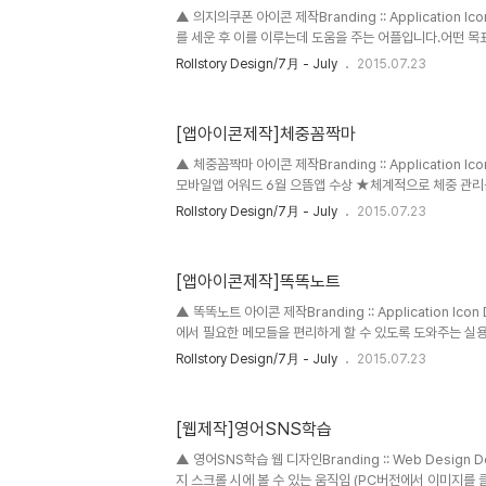
▲ 의지의쿠폰 아이콘 제작Branding :: Application I
를 세운 후 이를 이루는데 도움을 주는 어플입니다.어떤 목
향해 걸어가는 것은 힘든 일입니다.이 어플은 목표를 세우신
Rollstory Design/7月 - July
2015.07.23
한 눈에 보이게 관리를 해 주고목표를 이루신 후 꾸준히 노
을 입력받아 표시 해줍니다. [ 주요 기능 ]- 수치 달성 적립 
표 달성 시 자신에게 줄 보상 입력 기능 - 메모 기능 - 알람 
[앱아이콘제작]체중꼼짝마
쿠폰 통계 기능 ※ 브랜딩 의미/keyword/ 의지, 심플, 플
세 번째로 의뢰받은 앱아이콘 디자인 ..
▲ 체중꼼짝마 아이콘 제작Branding :: Application Ic
모바일앱 어워드 6월 으뜸앱 수상 ★체계적으로 체중 관리를
니다. 체중 기록을 통해 다이어트의 진행 상황을 표시해주
Rollstory Design/7月 - July
2015.07.23
을 도와주는 어플입니다. 매일매일 체중을 입력하고 운동 
트도 입력받아서 이를 기간별로, 주별로, 월별로 체중 통계를
보기 쉽게 체중 차트를 만들어 보여 주기도 합니다. 목표 
[앱아이콘제작]똑똑노트
프로 목표 체중에 근접해 가는 자신의 모습을 보면 다이어트
니다. 꾸준한 기록을 하는 것을 도와주기 위해 체중 기록 알람
▲ 똑똑노트 아이콘 제작Branding :: Application Ic
에서 필요한 메모들을 편리하게 할 수 있도록 도와주는 실용
원하는 메모의 목록은 다음과 같습니다. 1. 은행 계좌번호 
Rollstory Design/7月 - July
2015.07.23
놓으면 클립보드로의 복사나 바로 타인에게 보내기 등을 할 수
록 관리 - 필요한 물품을 적어 놓아서 효율적으로 장을 보거
용 할 수 있습니다. 3. 생일이나 생신 목록 관리 - 가족들
[웹제작]영어SNS학습
는 기능입니다. 달력모드와 음력을 지원합니다. 4. 사이트 
이트가 셀 수도 없이 많기 때문에 본인의 아이디를 기억하는 
▲ 영어SNS학습 웹 디자인Branding :: Web Design De
지 스크롤 시에 볼 수 있는 움직임 (PC버전에서 이미지를