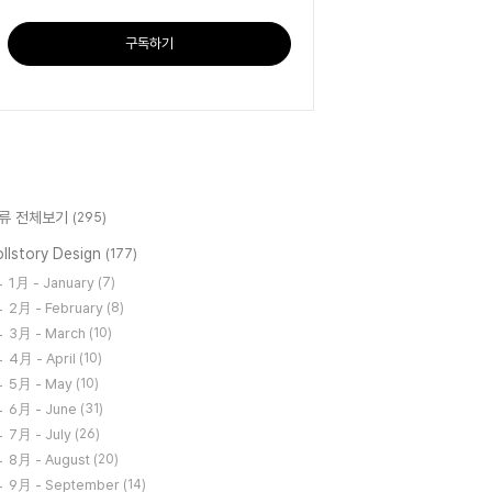
구독하기
류 전체보기
(295)
llstory Design
(177)
1月 - January
(7)
2月 - February
(8)
3月 - March
(10)
4月 - April
(10)
5月 - May
(10)
6月 - June
(31)
7月 - July
(26)
8月 - August
(20)
9月 - September
(14)