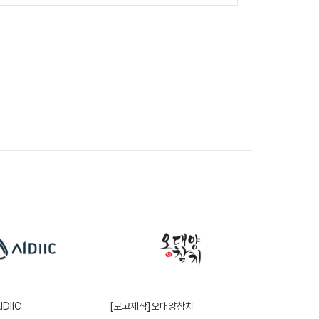
DIIC
[로고제작]오대양참치