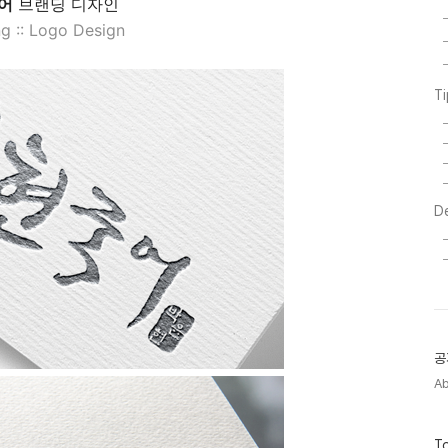
어
브랜딩 디자인
g :: Logo Design
T
D
공
A
방
To