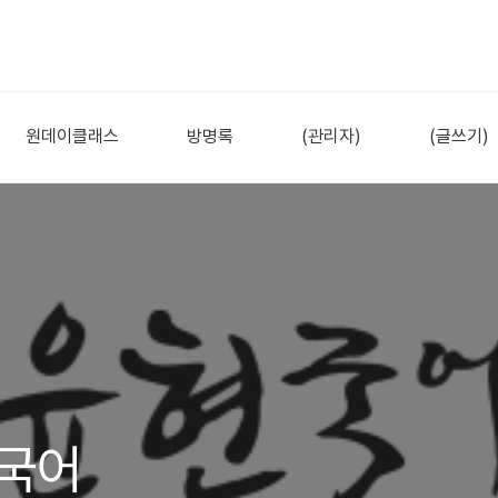
원데이클래스
방명록
(관리자)
(글쓰기)
현국어