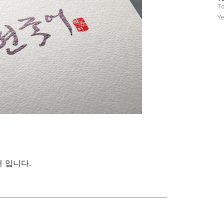
문
To
자
Ye
수
 입니다.