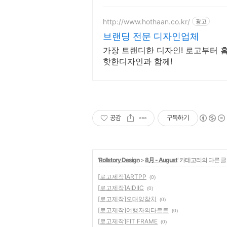
http://www.hothaan.co.kr/
광고
브랜딩 전문 디자인업체
가장 트랜디한 디자인! 로고부터 
핫한디자인과 함께!
공감
구독하기
'
Rollstory Design
>
8月 - August
' 카테고리의 다른 글
[로고제작]ARTPP
(0)
[로고제작]AIDIIC
(0)
[로고제작]오대양참치
(0)
[로고제작]여행자의타르트
(0)
[로고제작]FIT FRAME
(0)