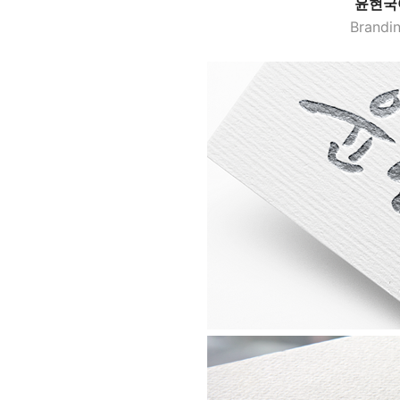
윤현국
Brandin