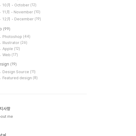
10月 - October
(12)
11月 - November
(10)
12月 - December
(19)
ip
(99)
Photoshop
(44)
Illustrator
(26)
Apple
(12)
Web
(17)
esign
(19)
Design Source
(11)
Featured design
(8)
지사항
bout me
tal