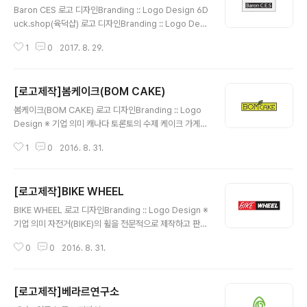
Baron CES 로고 디자인Branding :: Logo Design 6D
uck.shop(육덕샵) 로고 디자인Branding :: Logo Desi
gn 출처: http://rollstory.tistory.com/239 [Rollstor
1
0
2017. 8. 29.
y] ※ 기업 의미 Construction Engineering Service
Baron C.E.S ※ 브랜딩 의미/keyword/ 스퀘어, 패턴, 블
랙톤 정갈한 패턴속에 심플한 기업명을 스퀘어 안에 배치
[로고제작]봄케이크(BOM CAKE)
글 내용
봄케이크(BOM CAKE) 로고 디자인Branding :: Logo
Design ※ 기업 의미 캐나다 토론토의 수제 케이크 가게
입니다. ※ 브랜딩 의미/keyword/ 아기자기, 고급스러움,
1
0
2016. 8. 31.
심플함, 신선한 '봄'이라는 가게의 특성에 맞게 심플한 '나
뭇잎'으로 포인트를 더하고, 녹색 테두리 속의 로고와 테두
리가 없는 로고의 두가지 형태로 디자인이 되었습니다. 향
[로고제작]BIKE WHEEL
후, 카드(명함) 및 패키지 디자인까지 같이 의뢰해 주셨습
글 내용
니다.
BIKE WHEEL 로고 디자인Branding :: Logo Design ※
기업 의미 자전거(BIKE)의 휠을 전문적으로 제작하고 판매
하는 가게입니다. ※ 브랜딩 의미/keyword/ 포인트, 사각
0
0
2016. 8. 31.
형테두리, 자유로움, 고급스러움 사각형 테두리안에 디자
인을 해달라는 의뢰자의 요청에, 빨간색 포인트 색상과 검
정색 색상을 사용하여 필기체 형태의 텍스트와 정갈한 형
[로고제작]베라르연구소
태의 텍스트로 조합하여 디자인을 완성하였습니다.
글 내용