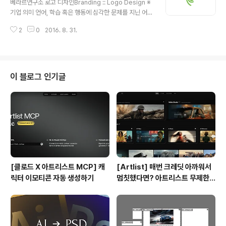
베라르연구소 로고 디자인Branding :: Logo Design ※
기업 의미 언어, 학습 혹은 행동에 심각한 문제를 지닌 어린
이들의 청각을 검사해 보면 그들 모두 일반인들과는 매우
2
0
2016. 8. 31.
다른 청각을 지니고 있음을 확인할 수 있습니다. 그 어린이
들이 귀가 어두워서 소리를 잘 듣지 못한다는 것이 아닙니
다. 학습에 곤란을 겪는 어린이들 혹은 병원에서 ADHD(과
잉행동장애) 진단을 받은 어린이들은 사람 목소리(125-1
500 헤르츠)보다는 주변 소음들(2000-8000 헤르츠)에
이 블로그 인기글
매우 민감한 청각을 지니고 있는데, 잘못된 청각을 바로잡
기 위해서 베라르 박사에 의해 고안된 AIT(Auditory Inte
gration Training)라는 치료법을 행하여 청각으로 인한
치유를 하는 연구소 입니다. ※ 브랜딩 의미/k..
[클로드 X 아트리스트 MCP] 캐
[Artlist] 매번 크레딧 아까워서
릭터 이모티콘 자동 생성하기
멈칫했다면? 아트리스트 무제한
요금제 출시 !