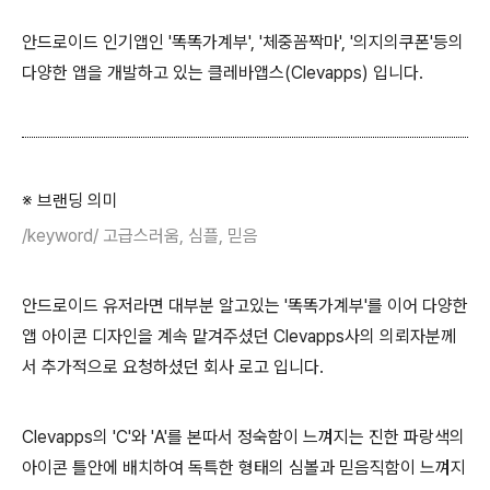
안드로이드 인기앱인 '똑똑가계부', '체중꼼짝마', '의지의쿠폰'등의
다양한 앱을 개발하고 있는 클레바앱스(Clevapps) 입니다.
※ 브랜딩 의미
/keyword/ 고급스러움, 심플, 믿음
안드로이드 유저라면 대부분 알고있는 '똑똑가계부'를 이어 다양한
앱 아이콘 디자인을 계속 맡겨주셨던 Clevapps사의 의뢰자분께
서 추가적으로 요청하셨던 회사 로고 입니다.
Clevapps의 'C'와 'A'를 본따서 정숙함이 느껴지는 진한 파랑색의
아이콘 틀안에 배치하여 독특한 형태의 심볼과 믿음직함이 느껴지