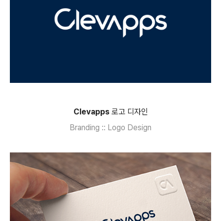
Clevapps
로고 디자인
Branding :: Logo Design