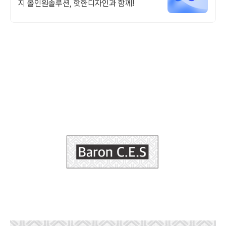
지 올인원솔루션, 핫한디자인과 함께!