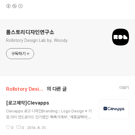
(새창열림)
로그 정보
롤스토리디자인연구소
Rollstory Design Lab by. Woody
구독하기
더보기
Rollstory Design/8月 - August
의 다른 글
[로고제작]Clevapps
글 내용
Clevapps 로고 디자인Branding :: Logo Design ※ 기
업 의미 안드로이드 인기앱인 '똑똑가계부', '체중꼼짝마',
'의지의쿠폰'등의 다양한 앱을 개발하고 있는 클레바앱스
0
0
2016. 8. 31.
(Clevapps) 입니다. ※ 브랜딩 의미/keyword/ 고급스러