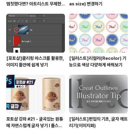
멈칫했다면? 아트리스트 무제한
as size) 변경하기
요금제 출시 !
[포토샵]클리핑 마스크를 활용한,
[일러스트]리컬러(Recolor) 기
이미지 틀안에 쉽게 넣기
능으로 색상 다양하게 바꿔보기
포토샵 강좌 #21 - 굴곡있는 원통
[일러스트]편집의 기초, 글자 깨트
에 자연스럽게 글자 넣기 I 롤스토
리기(이미지화)
리디자인연구소 유..