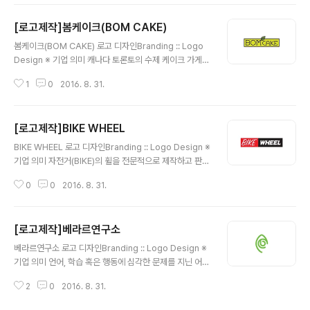
움, 심플, 믿음 안드로이드 유저라면 대부분 알고있는 '똑똑
가계부'를 이어 다양한 앱 아이콘 디자인을 계속 맡겨주셨
[로고제작]봄케이크(BOM CAKE)
던 Clevapps사의 의뢰자분께서 추가적으로 요청하셨던
글 내용
회사 로고 입니다. Clevapps의 'C'와 'A'를 본따서 정숙
봄케이크(BOM CAKE) 로고 디자인Branding :: Logo
함이 느껴지는 진한 파랑색의 아이콘 틀안에 배치하여 독
Design ※ 기업 의미 캐나다 토론토의 수제 케이크 가게
특한 형태의 심볼과 믿음직함이 느껴지는 형태의 텍스트로
입니다. ※ 브랜딩 의미/keyword/ 아기자기, 고급스러움,
로고를 디자인 하였습니다. ■ 롤스토리에서 아이콘 디자
1
0
2016. 8. 31.
심플함, 신선한 '봄'이라는 가게의 특성에 맞게 심플한 '나
인을 했던 'Clevapps'사의 어플리케이션 - 20..
뭇잎'으로 포인트를 더하고, 녹색 테두리 속의 로고와 테두
리가 없는 로고의 두가지 형태로 디자인이 되었습니다. 향
[로고제작]BIKE WHEEL
후, 카드(명함) 및 패키지 디자인까지 같이 의뢰해 주셨습
글 내용
니다.
BIKE WHEEL 로고 디자인Branding :: Logo Design ※
기업 의미 자전거(BIKE)의 휠을 전문적으로 제작하고 판매
하는 가게입니다. ※ 브랜딩 의미/keyword/ 포인트, 사각
0
0
2016. 8. 31.
형테두리, 자유로움, 고급스러움 사각형 테두리안에 디자
인을 해달라는 의뢰자의 요청에, 빨간색 포인트 색상과 검
정색 색상을 사용하여 필기체 형태의 텍스트와 정갈한 형
[로고제작]베라르연구소
태의 텍스트로 조합하여 디자인을 완성하였습니다.
글 내용
베라르연구소 로고 디자인Branding :: Logo Design ※
기업 의미 언어, 학습 혹은 행동에 심각한 문제를 지닌 어린
이들의 청각을 검사해 보면 그들 모두 일반인들과는 매우
2
0
2016. 8. 31.
다른 청각을 지니고 있음을 확인할 수 있습니다. 그 어린이
들이 귀가 어두워서 소리를 잘 듣지 못한다는 것이 아닙니