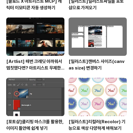
[클로드 X 아트리스트 MCP] 캐
[일러스트]일러스트파일을 포토
릭터 이모티콘 자동 생성하기
샵으로 가져오기
[Artlist] 매번 크레딧 아까워서
[일러스트]캔버스 사이즈(canv
멈칫했다면? 아트리스트 무제한
as size) 변경하기
요금제 출시 !
[포토샵]클리핑 마스크를 활용한,
[일러스트]리컬러(Recolor) 기
이미지 틀안에 쉽게 넣기
능으로 색상 다양하게 바꿔보기