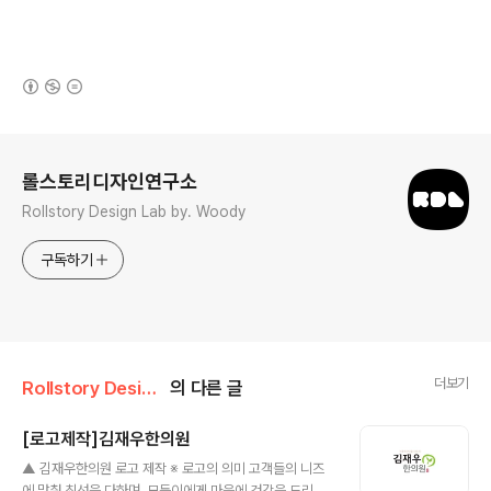
(새창열림)
로그 정보
롤스토리디자인연구소
Rollstory Design Lab by. Woody
구독하기
더보기
Rollstory Design/8月 - August
의 다른 글
[로고제작]김재우한의원
글 내용
▲ 김재우한의원 로고 제작 ※ 로고의 의미 고객들의 니즈
에 맞춰 최선을 다하며, 모든이에게 마음에 건강을 드리는