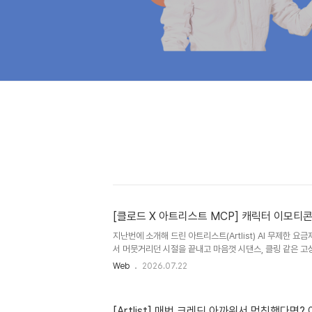
[클로드 X 아트리스트 MCP] 캐릭터 이모티
지난번에 소개해 드린 아트리스트(Artlist) AI 무제한 
서 머뭇거리던 시절을 끝내고 마음껏 시댄스, 클링 같은 고성
다고 소개해 드렸었는데요. 무제한 요금제로 풀렸으니... 
Web
2026.07.22
뽑아야 이득 이겠죠?! 😂 그런데 이번에 클로드(Claude)
Context Protocol)를 직접 등록할 수 있게 됐습니
[Connect MCP] 버튼만 클릭하면 자동으로 연결 됩니다! 
[Artlist] 매번 크레딧 아까워서 멈칫했다면