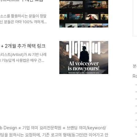
 아예 'AI 이모티콘 공장'으로
상 소스를 활용하시는 분들이 정말
신 분들은 아마 100% 격하게
 프롬프트 한 번 입력하고 생성
 결과물이 완벽하게 나오는 경우
 위해 수정하고, 또 수정하다 보
리스트 무제한 요금제 특별 혜택아래
 + 2개월 추가 혜택 링크
.https://artlist.io/?
(Artlist)가 AI 기반 나레
I 기능답게 사용법은 매우 간단
분
r] 메뉴를 선택하면 위와 같이 수
께 있으며, 상단 Gender를 통
Ro
를 필터링 할 수도 있습니다. 2.
 누릅니다. 3. 이제, 원하는대로
 잠시 뒤, 선택한 성우의 목소리
eb Design ※ 기업 의미 요리전문학원 ※ 브랜딩 의미/keyword/
딩을 원하시는 요청하에, 기존 로고의 형태(동그란)만 이어가고 안