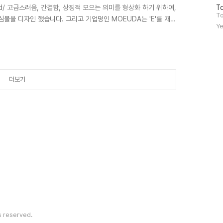
방
ord/ 고급스러움, 간결함, 상징적 모으는 의미를 형상화 하기 위하여,
To
문
To
심볼을 디자인 했습니다. 그리고 기업명인 MOEUDA는 'E'를 재미
자
Ye
니다.
수
더보기
s reserved.