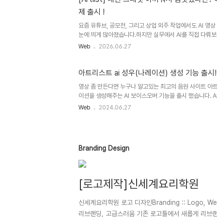
콘 공장'이 되는 기적제가 이 조합으로 뭘 해볼까 고민하다가,
제 출시 !
세팅을 해봤는데요. 결과가 아주 흥미롭습니다. 아래..
요즘 유튜브, 공모전, 그리고 상업 외주 작업에서도 AI 영
눈에 띄게 많아졌습니다.하지만 실무에서 AI를 직접 다뤄보
공감하실 겁니다. 아무리 좋다는 최신 AI 모델을 가져와도,
Web
2026.06.27
버튼 딱 한 번 누른다고 해서 내가 머릿속으로 상상했던 그
는 거의 없죠. ㅎㅎ결국 원하는 고퀄리티 씬 한 컷을 건지기
면... 크레딧을 그야말로 '겁나게' 쓰게 됩니다. 🎁 아트
아트리스트 ai 성우(나레이션) 생성 기능 출시!
링크를 통해 플랜을 가입하면 추가 2개월 무료 혜택을 받을 수 있어요
영상 좀 만든다면 누구나 알고있는 최고의 음원 사이트 아트리스트
artlist_aid=WoodySEO_1394&utm_..
이션을 생성해주는 AI 보이스오버 기능을 출시 했습니다. A
합니다. 1. 아트리스트 사이트로 이동 한 뒤, [Voiceove
Web
2024.06.27
많은 성우 리스트가 있습니다. 이해하기 쉽게 샘플 영상과 함
해 남녀 성별을 선택하거나 Category를 통해 다양한 분류
마음에 드는 성우를 찾았다면 우측 상단의 [Select] 버튼을
대본을 입력하고 우측에 있는 [Genetate] 버튼을 누르면
Branding Design
톤으로 나레이션이 생성 됩니다. 이렇게 생성..
[로고제작]신세계요리학원
신세계요리학원 로고 디자인Branding :: Logo, W
리브랜딩, 고급스러움 기존 로고틀에서 새롭게 리브랜