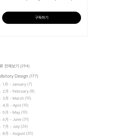
구독하기
류 전체보기
(294)
llstory Design
(177)
1月 - January
(7)
2月 - February
(8)
3月 - March
(10)
4月 - April
(10)
5月 - May
(10)
6月 - June
(31)
7月 - July
(26)
8月 - August
(20)