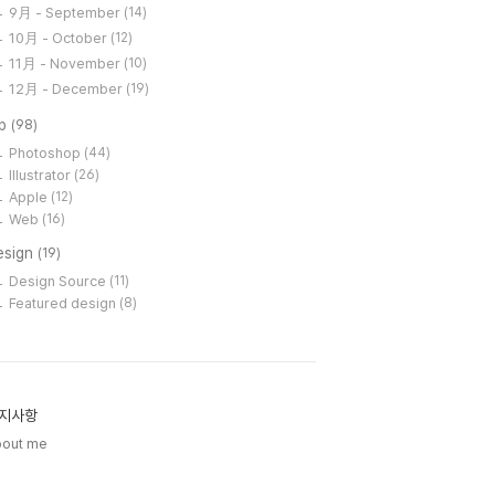
9月 - September
(14)
10月 - October
(12)
11月 - November
(10)
12月 - December
(19)
ip
(98)
Photoshop
(44)
Illustrator
(26)
Apple
(12)
Web
(16)
esign
(19)
Design Source
(11)
Featured design
(8)
지사항
bout me