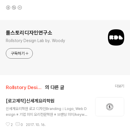
(새창열림)
로그 정보
롤스토리디자인연구소
Rollstory Design Lab by. Woody
구독하기
더보기
Rollstory Design/10月 - October
의 다른 글
[로고제작]신세계요리학원
글 내용
신세계요리학원 로고 디자인Branding :: Logo, Web D
esign ※ 기업 의미 요리전문학원 ※ 브랜딩 의미/keywor
d/ 리브랜딩, 고급스러움 기존 로고틀에서 새롭게 리브랜
2
0
2017. 10. 16.
딩을 원하시는 요청하에, 기존 로고의 형태(동그란)만 이어