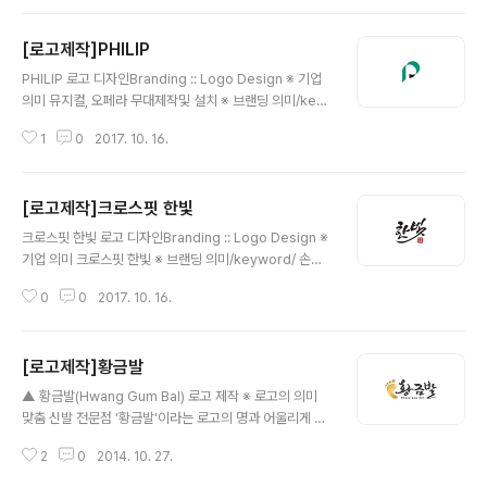
가고 안에 내용은 고급스럽게 디자인하였습니다. 색상은
'블랙'의 단일톤으로 가장 깔끔하고 차분한 느낌으로했습
[로고제작]PHILIP
니다. 이어 웹사이트까지 반응형웹으로 만들어 드렸습니
글 내용
다.
PHILIP 로고 디자인Branding :: Logo Design ※ 기업
의미 뮤지컬, 오페라 무대제작및 설치 ※ 브랜딩 의미/key
word/ 상징적, 심플, 명료함 첫글자인 'P'를 활용한 단순
1
0
2017. 10. 16.
하지만 독특한 느낌의 심볼을 만들고 그에 어울리는 제목
을 배치하여 디자인을 완성 하였습니다. 포인트 컬러로는
'짙은녹색'을 사용하였습니다.
[로고제작]크로스핏 한빛
글 내용
크로스핏 한빛 로고 디자인Branding :: Logo Design ※
기업 의미 크로스핏 한빛 ※ 브랜딩 의미/keyword/ 손글
씨, 낙관, 힘 손글씨 형태를 원하셨던 의뢰자의 요청에 따
0
0
2017. 10. 16.
라, 한국적이면서도 힘이 느껴지는 형태의 서체와 낙관안
에 '크로스핏'글자를 넣어 완성하였습니다.
[로고제작]황금발
글 내용
▲ 황금발(Hwang Gum Bal) 로고 제작 ※ 로고의 의미
맞춤 신발 전문점 '황금발'이라는 로고의 명과 어울리게 황
금색의 발모양 심볼과 더불어 Calligraphy(손글씨) 형태
2
0
2014. 10. 27.
의 흘린듯한 서체의 느낌과 함께, 전체 틀이 사각형 프레임
에 맞게끔 구성을 배치하여 완성된 로고 입니다.