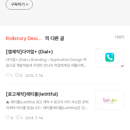
구독하기
더보기
Rollstory Design/7月 - July
의 다른 글
[앱제작]다이얼+ (Dial+)
글 내용
다이얼+ (Dial+) Branding :: Application Design 처
음으로 개발자분과 우연히 만나서 작업하게된 어플리케이
션 입니다. 이미, 많은 아이폰 유저들이 사용하고 있으며,
1
0
2015. 7. 14.
모든카테고리 앱스토어 1순위를 기록하기도 한 아이폰 유
저들의 필수 어플리케이션이 아닌가 싶습니다. 자세한 설
명은 아래 이미지와 글을 참고 바랍니다. (이미지를 클릭하
[로고제작]레티풀(letittful)
시면 큰 화면으로 볼 수 있습니다) ● 위젯 단축다이얼 - 편
글 내용
리하게 위젯에서 전화를 걸어보세요.(위젯다이얼 크기 선
▲ 레티풀(Letittful) 로고 제작 ※ 로고의 의미 사소한 곳에
택 가능) (오작동 방지를 위해 더블 클릭시 통화로 연결됩
서부터 의미를 찾습니다 :: 레티풀레티풀(Letittful)은 건
니다.) ● 편리한 그룹관리, 단체문자 발송 - 그룹관리과 단
강/뷰티용품을 수입하는 유통전문 회사 입니다. 고객들이
체문자 보내기를 쉽게 할 수 있습니다. (단체문자는 인원 제
0
1
2014. 7. 14.
가장 힘들어하고 고민하게 되는 제품을 찾아 선택할 수 있
한없이 간편하게 보내실 수 있습니다.) ● 한손 다이얼 모드
게 하고, 전달해드리는 과정까지 사소한 곳에서부터 의미
- ..