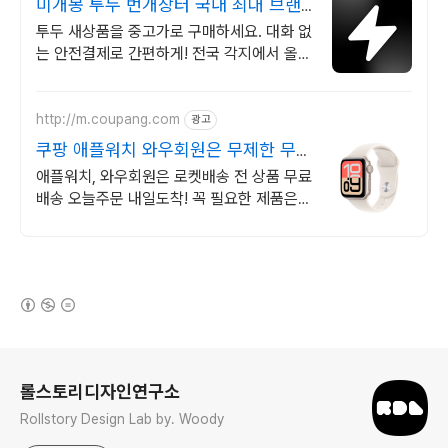
미개봉 투두 번개장터 국내 최대 브랜
드 중고거래
투두 새상품을 중고가로 구매하세요. 대화 없
는 안전결제로 간편하게! 전국 각지에서 올라
오는 전국구 최다 상품 매일 10만 개 이상의
신규 상품 업로드
http://m.coupang.com
광고
쿠팡 애플워치 와우회원은 무제한 무료
배송
애플워치, 와우회원은 로켓배송 전 상품 무료
배송 오늘주문 내일도착! 꼭 필요한 제품은
쿠팡에서 더 저렴하게, 로켓배송으로 더 빠르
게!
(새창열림)
로그 정보
롤스토리디자인연구소
Rollstory Design Lab by. Woody