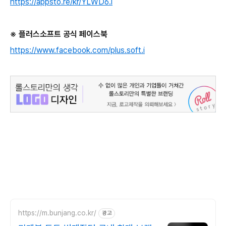
https://appsto.re/kr/YLWD6.i
※
플러스소프트 공식 페이스북
https://www.facebook.com/plus.soft.i
https://m.bunjang.co.kr/
광고