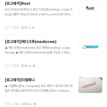
[로고제작]Root
글 내용
DCCASE(디씨케이스) 로고 디자인Branding :: Logo D
esign 출처: http://rollstory.tistory.com/228 [Rolls
tory]Root Investor 로고 디자인Branding :: Logo D
esign ※ 기업 의미 홍콩에서 활동중인 투자 회사 입니다.
작성시간
1
0
2017. 6. 8.
※ 브랜딩 의미/keyword/ 정갈함, 고급스러움, 무한대 기
업명인 'Root'의 알파벳 'o'를 활용하여 투자의 무한함을
상징하는 '무한대 심볼'을 형상화 하고 글자 자체의 디자인
[로고제작]메디크루(medicrew)
은 곡선과 직선이 느껴지는 정갈한 형태로 디자인 하였습
글 내용
니다.
▲ 메디크루(medicrew) 로고 제작Branding :: Logo
Design ▲ 메디크루(medicrew) 심볼 구상도 ※ 로고의
의미 메디크루(medicrew)는 외국인 환자 유치업으로써
러시아 환자가 국내 병원에서 치료를 원할 때 이에 필요한
작성시간
1
0
2014. 6. 18.
제반 서비스를 제공하는 곳입니다. 메디크루라는 이름도
러시아 환자가 한국으로 오는 것을 항해로 비유하여, 안전
하고 편하게 모시는 선원이라는 뜻에서 시작되었습니다.
[로고제작]더컴패니
러시아 환자를 위주로 시작하는 유치업임은 생각하며 러시
글 내용
아 선원복장과 의료를 뜻하는 이미지를 형상화 하였습니
▲ 더콤패니(the-company) 로고 제작 ※ 로고의 의미 세
다. 처음 의뢰자님이 주신 사진을 토대로 스케치와 더불어
일즈 아이템 브로커리지 회사 더 컴패니(the-company)
심볼을 구상화 시켰으며, 두꺼운 고딕 서체를 사용하여 보
는, 내수는 물론, 해외시장까지 거쳐 다양한 아이템들의 판
다 전문성있는 느낌의 로고를 만들게 되었습니다. 또한, 색
매를 돕는 브로커리지 입니다. 더 컴패니의 상징인 세모,네
작성시간
0
0
2014. 6. 18.
상은 기존의 홈페이지에..
모,동그라미는 각각의 고유한 아이템을 상징합니다. 붉은