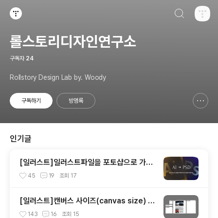
검색하기
티스토리
롤스토리디자인연구소
구독자
24
Rollstory Design Lab by. Woody
구독하기
방명록
신고하기 레이어
열기
인기글
[일러스트]일러스트파일을 포토샵으로 가져
오기
45
19
조회
17
[일러스트]캔버스 사이즈(canvas size) 변
경하기
143
16
조회
15