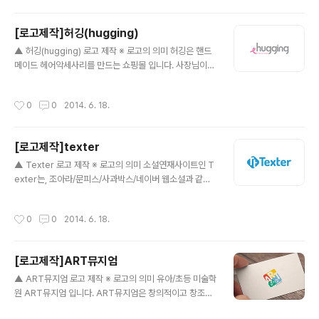
색상으로 포인트를 주었습니다. 상징도형인 세모,네모,동
그라미에 걸맞게 'the'를 육각형의 도형안에 배치하고, 각
[로고제작]허깅(hugging)
각의 심볼들은 서로 일치하게 결합시켜, 블루계열의 색상
글 내용
조합으로 구별을 두었습니다.
▲ 허깅(hugging) 로고 제작 ※ 로고의 의미 허깅은 핸드
메이드 헤어악세사리를 만드는 쇼핑몰 입니다. 사장님이
직접 재료선택부터 디자인, 제작까지 손수 만드는 핸드메
이드샵인 허깅은 핸드메이드인만큼 하나밖에 없는 나만의
작성시간
0
0
2014. 6. 18.
악세사리를 만들어내어 젋은 20대 여성부터 다양한 연령
층까지 다가가는 감성적인 핸드메이드 악세사리 숍입니다.
딱히 큰 꾸밈없이 재미난 형태의 서체하에 심플한 리본 심
[로고제작]texter
볼을 만들어 배치하였습니다. hug사이 아랫쪽에 허전한
글 내용
공백에는 'handmade'라는 부제목을 달아, 조금더 보기
▲ Texter 로고 제작 ※ 로고의 의미 소설연재사이트인 T
편한 형태로 갖췄습니다.
exter는, 조아라/문피스/사과박스/네이버 웹소설과 같은
다양한 종류의 만화와 소설을 구독할 수 있는 사이트 입니
다. 특정한 형상을 두기보다는 글자 자체에 중점을두고 디
작성시간
0
0
2014. 6. 18.
자인 하였습니다. 심플한 형태의 텍스트 로고 옆에 텍스터
의 Tt를 서로 조합하여 깔끔하게 심볼화 시켰습니다.
[로고제작]ART뮤지엄
글 내용
▲ ART뮤지엄 로고 제작 ※ 로고의 의미 유아/초등 미술학
원 ART뮤지엄 입니다. ART뮤지엄은 창의적이고 창조적
인 미술학원으로써, 어린이들에게 새로운 생각을 할 수 있