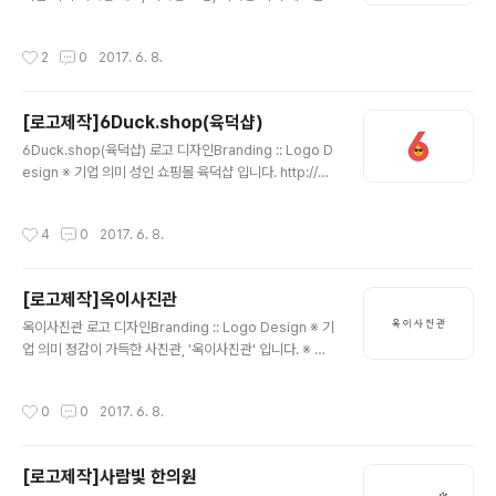
하는 제이케이덴스 입니다. ※ 브랜딩 의미/keyword/ 심
플, 청결함 청결한 느낌을 주기위해 브랜드 컬러를 'Light
작성시간
2
0
2017. 6. 8.
Blue'를 사용하였습니다. 그리고 깔끔한 형태의 심볼과 서
체로 디자인 하였습니다.
[로고제작]6Duck.shop(육덕샵)
글 내용
6Duck.shop(육덕샵) 로고 디자인Branding :: Logo D
esign ※ 기업 의미 성인 쇼핑몰 육덕샵 입니다. http://6d
uck.shop/ ※ 브랜딩 의미/keyword/ 6, 오리, 상징성 기
업 이름인 6Duck을 활용하여 숫자 6에 재미난 오리를 디
작성시간
4
0
2017. 6. 8.
자인하여 완성시킨 육덕샵 입니다. 성인쇼핑몰이라고 어둡
고 칙칙한 느낌일거라는 틀에서 벗어나 최대한 단순하지만
의미를 한 눈에 와닿을 수 있게끔 완성 하였습니다.
[로고제작]옥이사진관
글 내용
옥이사진관 로고 디자인Branding :: Logo Design ※ 기
업 의미 정감이 가득한 사진관, '옥이사진관' 입니다. ※ 브
랜딩 의미/keyword/ 레트로, 정갈, 심플 꾸민듯 꾸미지않
은 정갈하고 심플한 느낌으로 로고를 디자인 하였습니다.
작성시간
0
0
2017. 6. 8.
전체적으로 '레트로'한 이미지를 살리기 위하여 특별한 요
소없이 블랙컬러로 완성하였습니다. 단순히 글자로만 이루
어진 로고 특히, 한글 형태는 글자의 전체적인 느낌을 잘 살
[로고제작]사람빛 한의원
려야만 어색하지 않은 형태를 완성할 수 있습니다.
글 내용