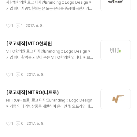
사람빛한의원 로고 디자인Branding :: Logo Design ※
기업 의미 사람빛한의원은 모든 문제를 증상에 국한시키지
않고, 몸과 마음 전체 즉 사람을 살펴서 근원적인 원인을 찾
아 해결합니다. 그렇게 근본적인 치료를 통해서 비로소 본
작성시간
1
1
2017. 6. 8.
래 자신이 가지고 있는 가장 건강한 상태로 회복하는 것을
빛으로 표현한 것입니다.[출처] 분당탈모병원, 더봄한의원
분당점이 '사람빛한의원'으로 새출발!|작성자 더봄네트워
[로고제작]VITO한의원
크분당점 ※ 브랜딩 의미/keyword/ 상징성, 캘리그래피,
글 내용
심플 사람빛 한의원을 상징하는 심볼과 더불어, 깔끔한 형
VITO한의원 로고 디자인Branding :: Logo Design ※
태의 서체의 조합으로써 완성시킨 디자인 입니다. 또한, 손
기업 의미 활력을 되찾아 주는 VITO한의원 입니다. ※ 브
글씨로 디자인한 '빛'글자의 용머리에 색상을 더하여 보다
랜딩 의미/keyword/ 특이성, 심플 VITO의 발음에 한글
완성도 높은 형태로 마무리를 하였습니다.
'비'가 느껴지게끔 한글과 영문을 조화시킨 로고 입니다. 보
작성시간
1
0
2017. 6. 8.
통, 한의원에는 영어를 잘 쓰지 않지만, 유니크한 느낌을 주
기 위하여 선택하신 로고명을 통하여 낙관안에 '한의원'을
추가하여 전체적으로 디자인을 완성하였습니다.
[로고제작]NITRO(니트로)
글 내용
NITRO(니트로) 로고 디자인Branding :: Logo Design
※ 기업 의미 리빙상품을 개발하여 온라인 및 오프라인 매
장을 통하여 생활에 활력을 넣어주는 니트로 입니다. ※ 브
랜딩 의미/keyword/ N, 활력, 날개 'NITRO'의 'N'을 활
작성시간
1
0
2017. 6. 8.
용하여 활력을 느낄 수 있는 날개와 함께 디자인을 완성 하
였습니다.