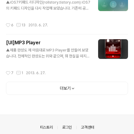
▲iOS7키패드 리디자인(rollstory.tistory.com) iOS7
의 키패드 디자인을 다시 작업해 보았습니다. 기존에 공개
되었던 iOS7 베타버전의 키패드 GUI/UI구성이 여러모로
말이 많았습니다. 저의 개인적인 생각과 다른 글들을 참조
작성시간
6
13
2013. 6. 27.
하여 최대한 저의 느낌대로 한번 리디자인 해보았습니다.
왼쪽 첫번째부터 iOS6의 키패드 이미지, 이번에 공개된 i
OS7 Beta, 그리고 3번째사진이 제가 다시 구성해본 iOS
[UI]MP3 Player
7 Re-design 버전입니다. iOS6의 키패드가 습관이 되
글 내용
어서 그런지 솔직히 처음 iOS7의 키패드 디자인을 봤을땐
▲제품 완성도 제 마음대로 MP3 Player를 만들어 보았
뭔가 모르게 조금 이질감이 들었습니다. 물론, 애플이 요번
습니다. 전체적인 완성도는 위와 같으며, 뭐 현실을 따지자
에 새로이 UI를 전면 개편함으로써 플랫디자인을 추구하는
면 한때 한국의 iriver사에서 만든 MP3플레이어가 정말
경향을 띄었으나, 역시 베타버전은 뭔가 모르게 너무 심..
불티나게 팔린적도 있었으나 요즘엔 스마트폰의 등장으로
작성시간
7
1
2013. 6. 27.
죽어버린 시장 중 하나가 아닌가 싶습니다. 어떻게 보면 조
금 안타까운 부분일 수도 있지만, 그래도 한번씩 MP3플레
이어를 사용하는 사람들을 볼 때도 있습니다. 그런 사람들
더보기
은 스마트폰이 있어도 그냥 MP3자체의 음악만 재생해주
는 그런 기능을 사랑하기 때문에 그렇지 않을까 싶네요..
▲제품 소개도 전체적인 제품의 UI입니다. 일단은 실제로
버튼처럼 눌러지는곳은 최상단의 전원버튼 하나만 만들었
으며, 나머지는 모두 터치식으로 제작 되었습니다. MP3플
레이어를 구상하면서 제일 많이 쓰는..
의안내
티스토리
로그인
고객센터