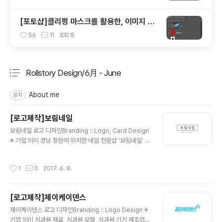
[포토샵]클리핑 마스크를 활용한, 이미지 틀
안에 쉽게 넣기
56
11
조회
8
Rollstory Design/6月 - June
분류 전체보기
주요 글 목록
About me
공지
[로고제작]보림네일
글 내용
보림네일 로고 디자인Branding :: Logo, Card Design
※ 기업 의미 경남 창원에 위치한 네일 전문샵 '보림네일' 입
니다. ※ 브랜딩 의미/keyword/ 심플, 정갈함 크게 꾸밈없
이 틀안에 로고명을 배치하여 심플하게 만든 보림네일 로
작성시간
1
0
2017. 6. 8.
고 입니다.
[로고제작]제이케이덴스
글 내용
제이케이덴스 로고 디자인Branding :: Logo Design ※
기업 의미 치과용 재료, 치과용 모형, 치과용 기기 제조업을