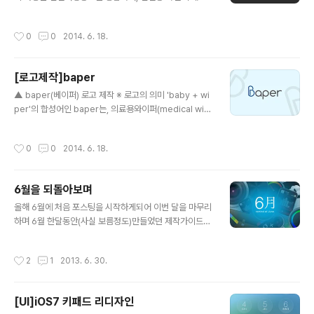
화/여행정보등의 정보를 제공하는 사이트 입니다. 기존 사
이트에서 사용중이던 메인 색상인, 노란색계열과 밤색계열
작성시간
0
0
2014. 6. 18.
을 이어서 사용했습니다. 또한, 사이트의 재미나고 밝은 느
낌을 참조하여 둥글둥글한 서체로 디자인하여 텍스트 로고
화 시키고, 거기에 펜션을 상징하는 집모양에 알파벳 'p'를
[로고제작]baper
더하여 심볼을 완성하였습니다.
글 내용
▲ baper(베이퍼) 로고 제작 ※ 로고의 의미 'baby + wi
per'의 합성어인 baper는, 의료용와이퍼(medical wip
er) 및 베이비 물티슈(baby wipes) 를 제작하는 의료사
업분야 입니다. 의료 및 생활용품의 분야를 생각하여 위생/
작성시간
0
0
2014. 6. 18.
안전/편리에 중점을 두고, 의료용품이지만 지나친 병원느
낌 보다는 생활용품으로써도 어울리는 형태로 디자인 하게
되었습니다. 첫글자인 알파벳 'B'를 특색있고 개성있게 디
6월을 되돌아보며
자인 하였습니다.
글 내용
올해 6월에 처음 포스팅을 시작하게되어 이번 달을 마무리
하며 6월 한달동안(사실 보름정도)만들었던 제작가이드며,
리디자인한 작품등을 보기쉽게 정리 하였습니다. 다음 7월
에도 더 많은 글과 더 많은 정보를 포스팅 하도록 노력하겠
작성시간
2
1
2013. 6. 30.
습니다. - GUI/UI/UX의 모든것(이미지를 클릭하면 해당
글로 링크 됩니다) ■ 제작 가이드 모음 ■ UI 및 리디자인
[UI]iOS7 키패드 리디자인
글 내용