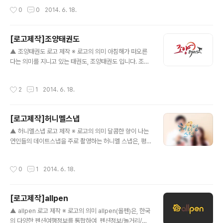
는 창의적인 생각을 일깨워 주며 틀에박힌 관념에서 벗어
작성시간
0
0
2014. 6. 18.
나 자유로움을 추구하는 미술학원 합니다. 정형화된 형태
보다는 창의적이고 창조적인 형태에 부합하는 사선구도를
생각하였습니다. 전체 틀과 'ART'는 사선으로 기울기를 주
[로고제작]조양태권도
었지만, '뮤지엄'은 기울기가 아닌 서로 다른 높이를 줌으로
글 내용
써 너무 복잡해질 수 있는 부분을 해결하였습니다. 또한, 미
▲ 조양태권도 로고 제작 ※ 로고의 의미 아침해가 떠오른
술학원에 걸맞게 톡톡튀는 서로다른 색상 4가지를 사용하
다는 의미를 지니고 있는 태권도, 조양태권도 입니다. 조양
였습니다.
태권도는 오랜 경력과 뛰어난 실력으로 한국전통무술인 태
권도를 발전시키기 위하여 노력합니다. 한국만의 자랑인
작성시간
2
1
2014. 6. 18.
'태권도'와 어울리는 캘러그래피(손글씨)형태로 전체 로고
를 디자인 하였습니다. 떠오르는 태양을 연상시키는 동그
란 붓터치와, 인상깊은 태권도 발차기를 심볼로 더하여 강
[로고제작]허니멜스냅
인하고 고급스러운 느낌을 주었습니다.
글 내용
▲ 허니멜스냅 로고 제작 ※ 로고의 의미 달콤한 향이 나는
연인들의 데이트스냅을 주로 촬영하는 허니멜 스냅은, 평
소 놓치기 쉬운 일상속의 순간들을 추억으로 남기기 위한
스냅 사진관 입니다. 캘러그래피(손글씨)형태가 로고로 어
작성시간
0
1
2014. 6. 18.
울린다고 판단하여 캘러그래피로된 글자들을 디자인 하였
습니다. 또한, 글자 하나하나에 리듬감을 주고 두줄형태로
하여 전반적으로 안정감을 주었습니다. 그리고 마지막으로
[로고제작]allpen
허니멜 사이에 심플한 벌모양 심볼을 추가 하였습니다.
글 내용
▲ allpen 로고 제작 ※ 로고의 의미 allpen(올펜)은, 한국
의 다양한 펜션여행정보를 통합하여, 펜션정보/놀거리/문