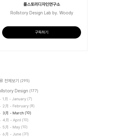
롤스토리디자인연구소
Rollstory Design Lab by. Woody
구독하기
류 전체보기
(295)
llstory Design
(177)
1月 - January
(7)
2月 - February
(8)
3月 - March
(10)
4月 - April
(10)
5月 - May
(10)
6月 - June
(31)