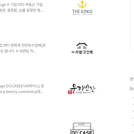
esign ※ 기업 의미 부동산 기업
 왕관, 웅장함, 심플 웅장한 왕관
의 글씨와 슬로건을 덧붙여 정갈
※ 기업 의미 문화재 전문보수업체(문
 입니다. ※ 브랜딩 의
 및 건축물을 보수하는 특수한 기업
현재를 잘 나타낼 수 있는 형태
기둥으로써 마무리를 하였습니다.
분
sign DCCASE(디씨케이스) 로
Ro
ory.tistory.com/entry/로고
제반찬전문 가게 '우리반찬'입니다.
장을 운영하고 있습니다. ※ 브
 디자인된 손글씨의 바탕에 항아리
메인 컬러로썬 '노랑'계열을 사