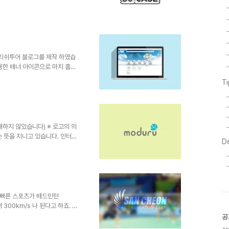
] DCCASE(디씨케이스) 로고 디자인
 액세서리를 저렴하게 판매하는 온라인
 상징적 Discount의 상징으로
폰위에 올려 아기자기하고 심플하
자인하..
체리쉬투어 블로그를 제작 하였습
용한 배너 아이콘으로 마치 홈페
경으로 더하여 항공의 느낌을 살
T
하지 않았습니다) ※ 로고의 의
 뜻을 지니고 있습니다. 인터넷
D
판매자를 하나로 묶는 웹, 모바일
 다양한 판해 형태를 하나로 묶
 않은 둥근형태의 서체에서 알파
적으로 밝은 녹색과 밝은 파란색 계
'을 상징하는 형태로 디자인 하
 빠른 스포츠가 배드민턴
 300km/s 나 된다고 하죠. 그
한 느낌의 심볼과 약간의 이탤릭
공
.