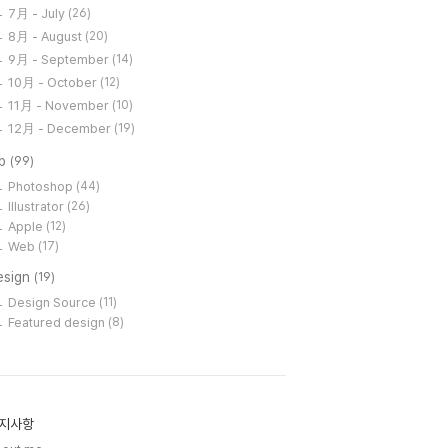
7月 - July
(26)
8月 - August
(20)
9月 - September
(14)
10月 - October
(12)
11月 - November
(10)
12月 - December
(19)
ip
(99)
Photoshop
(44)
Illustrator
(26)
Apple
(12)
Web
(17)
esign
(19)
Design Source
(11)
Featured design
(8)
지사항