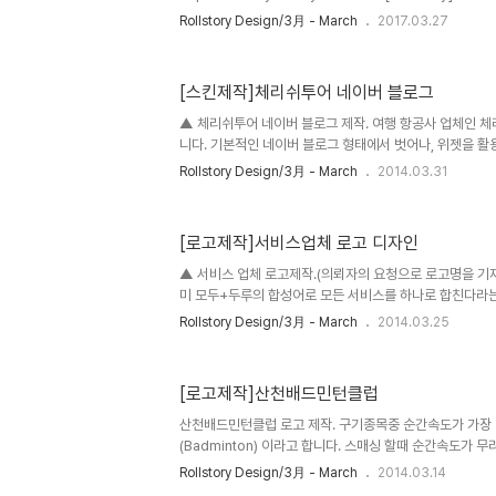
http://rollstory.tistory.com/225 [Rollstory] 출처:
Rollstory Design/3月 - March
2017.03.27
http://rollstory.tistory.com/225 [Rollstory
Branding :: Logo Design ※ 기업 의미 스마트폰
쇼핑몰 입니다. ※ 브랜딩 의미/keyword/ 스마트폰, 쿠폰,
[스킨제작]체리쉬투어 네이버 블로그
써 쿠폰을, 스마트폰의 상징으로써 스마트폰의 외곽을 쿠
게 로고 디자인을 하였습니다. 영문형과 한글형 두가지를 디
▲ 체리쉬투어 네이버 블로그 제작. 여행 항공사 업체인 
니다. 기본적인 네이버 블로그 형태에서 벗어나, 위젯을 활
이지 같은 느낌으로 디자인을 하고, 큼지막한 하늘의 뒷배
Rollstory Design/3月 - March
2014.03.31
렸습니다.
[로고제작]서비스업체 로고 디자인
▲ 서비스 업체 로고제작.(의뢰자의 요청으로 로고명을 기재
미 모두+두루의 합성어로 모든 서비스를 하나로 합친다라는
서비스업체로 스타트업 회사 입니다. 소비자, 택배, 물류, 
Rollstory Design/3月 - March
2014.03.25
서비스를 준비중이며, 글로벌기업을 목표로 하고 있습니다.
는 인터넷 서비스 업체임을 감안하여, 전체적으로 날카롭지
벳 'd'와 'r'을 조금더 부드럽게 디자인 하였습니다. 대체
[로고제작]산천배드민턴클럽
열의 색상을 사용했으며, 심볼 역시, 모두루의 첫글자인 'm
였습니다.
산천배드민턴클럽 로고 제작. 구기종목중 순간속도가 가장
(Badminton) 이라고 합니다. 스매싱 할때 순간속도가 무려
런 배드민턴의 특징을 고려하여, 마치 셔틀콕이 날리는 듯
Rollstory Design/3月 - March
2014.03.14
형태를 준 글자와 함께 날렵한 느낌으로 디자인 하였습니다