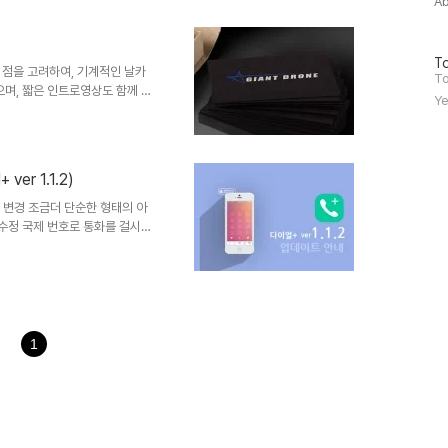
A
방
To
 점을 고려하여, 기계적인 날카
문
To
으며, 짧은 인트로영상도 함께 제
자
Ye
수
ver 1.1.2)
아이콘 변경 조금더 단순한 형태의 아
 수정 국제 번호로 통화를 걸시
이스북 링크 반영 사용자간의 원활
크를 반영 하였습니다. ● 기본 단축
존 3개에서 5개로 추가 되었습
스킨 추가 - 단축번호에 페이스타
본 스킨의 배경 3개 제공 - 기타
.
1