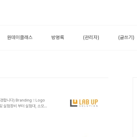
원데이클래스
방명록
(관리자)
(글쓰기)
니다) Branding :: Logo
 및 실험장비 부터 실험대, 소모
word/ 현미경, 사각형, 정갈
 심볼을 디자인하고, 깔끔한 형태
가지로 디자인 되었습니다.