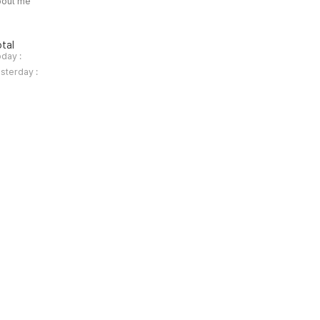
bout me
tal
day :
sterday :