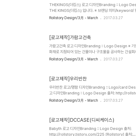
THEKINGS(더킹스) 로고 디자인Branding :: Logo D
THE KINGS(더킹스) 입니다. ※ 브랜딩 의미/keyword/
속에 건물을 형상화하는 형태와 함께 완성된 심볼과 로만체
Rollstory Design/3月 - March
2017.03.27
하면서도 웅장함이 느껴지게끔 디자인 되었습니다.
[로고제작]가람고건축
가람고건축 로고 디자인Branding :: Logo Design 
화재로 지정되어 있는 건물이나 구조물을 공사하는 건설회사)
미/keyword/ 기와, 기둥, 심플 문화재로지정된 구조물
Rollstory Design/3月 - March
2017.03.27
의 의미에 맞게, 한글로된 '가람고건축' 자체도 옛스러움과 
로 디자인 하였으며, 심볼도 심플한 기와(지붕)와 굳건한 
[로고제작]우리반찬
우리반찬 로고/명함 디자인Branding :: Logo/card De
고 디자인Branding :: Logo Design 출처: http://rollst
제작DCCASE디씨케이스 [Rollstory] ※ 기업 의미 수
Rollstory Design/3月 - March
2017.03.27
절임과 조림식품 및 주문생산을 하고 온라인 및 오프라인 매
랜딩 의미/keyword/ 손글씨, 항아리, 정갈함 정갈하게
모양을 낙관안에 배치하여 전체 디자인을 완성하였습니다. 
[로고제작]DCCASE(디씨케이스)
용하였습니다.
Babyth 로고 디자인Branding :: Logo Design 출처:
http://rollstory.tistory.com/225 [Rollstory] 출처: