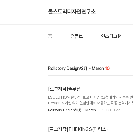
롤스토리디자인연구소
홈
유튜브
인스타그램
Rollstory Design/3月 - March
10
[로고제작]솔루션
LSOLUTION(솔루션) 로고 디자인 (요청에의해 제목을 변경합
Design ※ 기업 의미 실험실에서 사용하는 각종 분석기기
품까지 종합적으로 공급하는 기업입니다. ※ 브랜딩 의미/key
Rollstory Design/3月 - March
2017.03.27
함 전자현미경의 쉐이프와 첫글자인 'L' 과 'U'를 이용하여
의 서체로 로고를 디자인 하였습니다. 한글형과 영문형 두
[로고제작]THEKINGS(더킹스)