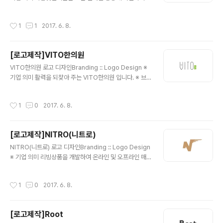
않고, 몸과 마음 전체 즉 사람을 살펴서 근원적인 원인을 찾
아 해결합니다. 그렇게 근본적인 치료를 통해서 비로소 본
작성시간
1
1
2017. 6. 8.
래 자신이 가지고 있는 가장 건강한 상태로 회복하는 것을
빛으로 표현한 것입니다.[출처] 분당탈모병원, 더봄한의원
분당점이 '사람빛한의원'으로 새출발!|작성자 더봄네트워
[로고제작]VITO한의원
크분당점 ※ 브랜딩 의미/keyword/ 상징성, 캘리그래피,
글 내용
심플 사람빛 한의원을 상징하는 심볼과 더불어, 깔끔한 형
VITO한의원 로고 디자인Branding :: Logo Design ※
태의 서체의 조합으로써 완성시킨 디자인 입니다. 또한, 손
기업 의미 활력을 되찾아 주는 VITO한의원 입니다. ※ 브
글씨로 디자인한 '빛'글자의 용머리에 색상을 더하여 보다
랜딩 의미/keyword/ 특이성, 심플 VITO의 발음에 한글
완성도 높은 형태로 마무리를 하였습니다.
'비'가 느껴지게끔 한글과 영문을 조화시킨 로고 입니다. 보
작성시간
1
0
2017. 6. 8.
통, 한의원에는 영어를 잘 쓰지 않지만, 유니크한 느낌을 주
기 위하여 선택하신 로고명을 통하여 낙관안에 '한의원'을
추가하여 전체적으로 디자인을 완성하였습니다.
[로고제작]NITRO(니트로)
글 내용
NITRO(니트로) 로고 디자인Branding :: Logo Design
※ 기업 의미 리빙상품을 개발하여 온라인 및 오프라인 매
장을 통하여 생활에 활력을 넣어주는 니트로 입니다. ※ 브
랜딩 의미/keyword/ N, 활력, 날개 'NITRO'의 'N'을 활
작성시간
1
0
2017. 6. 8.
용하여 활력을 느낄 수 있는 날개와 함께 디자인을 완성 하
였습니다.
[로고제작]Root
글 내용