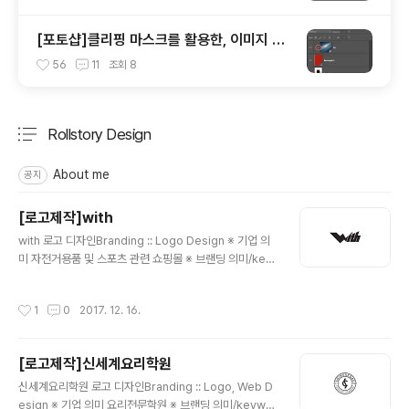
[포토샵]클리핑 마스크를 활용한, 이미지 틀
안에 쉽게 넣기
56
11
조회
8
Rollstory Design
분류 전체보기
주요 글 목록
About me
공지
[로고제작]with
글 내용
with 로고 디자인Branding :: Logo Design ※ 기업 의
미 자전거용품 및 스포츠 관련 쇼핑몰 ※ 브랜딩 의미/key
word/ 그리드, 심장박동 모든 형태는 사선의 그리드안에
배치를 하였습니다. 그리고, 에너제틱한 느낌을 주기위하
작성시간
1
0
2017. 12. 16.
여, 'w'에 디자인을 더 가미했습니다.
[로고제작]신세계요리학원
글 내용
신세계요리학원 로고 디자인Branding :: Logo, Web D
esign ※ 기업 의미 요리전문학원 ※ 브랜딩 의미/keywor