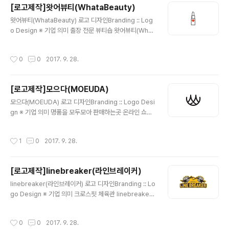
[로고제작]왓어뷰티(WhataBeauty)
글 내용
왓어뷰티(WhataBeauty) 로고 디자인Branding :: Log
o Design ※ 기업 의미 출장 전문 뷰티숍 왓어뷰티(What
aBeauty) 입니다. ※ 브랜딩 의미/keyword/ 립스틱, 귀
여움, 여성적 립스틱의 심볼과 'W'를 '하트'심볼로 깔끔하
작성시간
0
0
2017. 9. 28.
게 매칭한 디자인 입니다.
[로고제작]모으다(MOEUDA)
글 내용
모으다(MOEUDA) 로고 디자인Branding :: Logo Desi
gn ※ 기업 의미 명품을 모두모아 판매하는곳 온라인 쇼핑
몰 '모으다(MOEUDA)'입니다. ※ 브랜딩 의미/keywor
d/ 고급스러움, 간결함, 상징적 모으는 의미를 형상화 하기
작성시간
1
0
2017. 9. 28.
위하여, 첫글자인 'M'을 동그란 그릇에 모아져있는 모습으
로 심볼을 디자인 했습니다. 그리고 기업명인 MOEUDA
는 'E'를 재미나게 표현하여 조금더 상징적인 형태로 완성
[로고제작]linebreaker(라인브레이커)
을 하였습니다.
글 내용
linebreaker(라인브레이커) 로고 디자인Branding :: Lo
go Design ※ 기업 의미 크로스핏 체육관 linebreaker
(라인브레이커) 입니다. ※ 브랜딩 의미/keyword/ 크로스
핏, 강인함, 체인, 남성적 강인한 느낌을 표현하기 위해 '골
작성시간
0
0
2017. 9. 28.
렘'과 같은 주먹에 체인을 끊어버리고 있는 모습의 심볼을