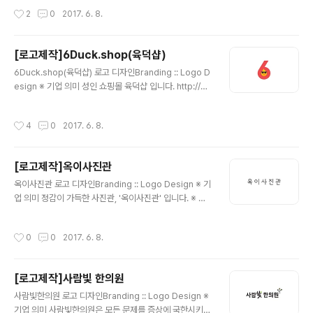
플, 청결함 청결한 느낌을 주기위해 브랜드 컬러를 'Light
작성시간
2
0
2017. 6. 8.
Blue'를 사용하였습니다. 그리고 깔끔한 형태의 심볼과 서
체로 디자인 하였습니다.
[로고제작]6Duck.shop(육덕샵)
글 내용
6Duck.shop(육덕샵) 로고 디자인Branding :: Logo D
esign ※ 기업 의미 성인 쇼핑몰 육덕샵 입니다. http://6d
uck.shop/ ※ 브랜딩 의미/keyword/ 6, 오리, 상징성 기
업 이름인 6Duck을 활용하여 숫자 6에 재미난 오리를 디
작성시간
4
0
2017. 6. 8.
자인하여 완성시킨 육덕샵 입니다. 성인쇼핑몰이라고 어둡
고 칙칙한 느낌일거라는 틀에서 벗어나 최대한 단순하지만
의미를 한 눈에 와닿을 수 있게끔 완성 하였습니다.
[로고제작]옥이사진관
글 내용
옥이사진관 로고 디자인Branding :: Logo Design ※ 기
업 의미 정감이 가득한 사진관, '옥이사진관' 입니다. ※ 브
랜딩 의미/keyword/ 레트로, 정갈, 심플 꾸민듯 꾸미지않
은 정갈하고 심플한 느낌으로 로고를 디자인 하였습니다.
작성시간
0
0
2017. 6. 8.
전체적으로 '레트로'한 이미지를 살리기 위하여 특별한 요
소없이 블랙컬러로 완성하였습니다. 단순히 글자로만 이루
어진 로고 특히, 한글 형태는 글자의 전체적인 느낌을 잘 살
[로고제작]사람빛 한의원
려야만 어색하지 않은 형태를 완성할 수 있습니다.
글 내용
사람빛한의원 로고 디자인Branding :: Logo Design ※
기업 의미 사람빛한의원은 모든 문제를 증상에 국한시키지