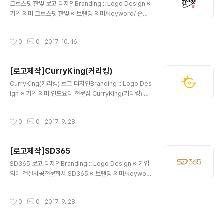
크로스핏 한빛 로고 디자인Branding :: Logo Design ※
기업 의미 크로스핏 한빛 ※ 브랜딩 의미/keyword/ 손글
씨, 낙관, 힘 손글씨 형태를 원하셨던 의뢰자의 요청에 따
라, 한국적이면서도 힘이 느껴지는 형태의 서체와 낙관안
작성시간
0
0
2017. 10. 16.
에 '크로스핏'글자를 넣어 완성하였습니다.
[로고제작]CurryKing(커리킹)
글 내용
CurryKing(커리킹) 로고 디자인Branding :: Logo Des
ign ※ 기업 의미 인도요리 전문점 CurryKing(커리킹) ※
브랜딩 의미/keyword/ 노랑, 상징성 커리하면 바로 떠오
르는 심볼이 딱히 없기에 커리의 첫글자인 'C'와 '그릇' 그
작성시간
0
0
2017. 9. 28.
리고 '스푼'을 형상화 하고 그 위에 'King'의 '왕관'을 더하
여 재미난 심볼을 디자인 하였습니다.
[로고제작]SD365
글 내용
SD365 로고 디자인Branding :: Logo Design ※ 기업
의미 건설시공전문회사 SD365 ※ 브랜딩 의미/keywor
d/ 무한대, 고급스러움, 심플함 365의 '6,5'사이에 '무한
대'의 심볼을 형상화 하여 무한한 가치의 의미를 담았습니
작성시간
0
0
2017. 9. 28.
다. 그라데이션 색상은 피하고 차분한 느낌의 색상으로 전
체적인 분위기를 완성하였습니다.