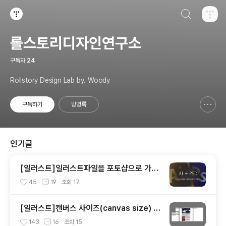
검색하기
티스토리
롤스토리디자인연구소
구독자
24
Rollstory Design Lab by. Woody
구독하기
방명록
신고하기 레이어
열기
인기글
[일러스트]일러스트파일을 포토샵으로 가져
오기
45
19
조회
17
[일러스트]캔버스 사이즈(canvas size) 변
경하기
143
16
조회
15