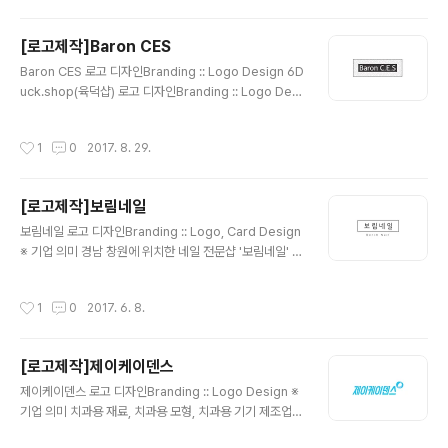
팀로고 형태에 조합하였습니다.
[로고제작]Baron CES
글 내용
Baron CES 로고 디자인Branding :: Logo Design 6D
uck.shop(육덕샵) 로고 디자인Branding :: Logo Desi
gn 출처: http://rollstory.tistory.com/239 [Rollstor
y] ※ 기업 의미 Construction Engineering Service
작성시간
1
0
2017. 8. 29.
Baron C.E.S ※ 브랜딩 의미/keyword/ 스퀘어, 패턴, 블
랙톤 정갈한 패턴속에 심플한 기업명을 스퀘어 안에 배치
[로고제작]보림네일
글 내용
보림네일 로고 디자인Branding :: Logo, Card Design
※ 기업 의미 경남 창원에 위치한 네일 전문샵 '보림네일' 입
니다. ※ 브랜딩 의미/keyword/ 심플, 정갈함 크게 꾸밈없
이 틀안에 로고명을 배치하여 심플하게 만든 보림네일 로
작성시간
1
0
2017. 6. 8.
고 입니다.
[로고제작]제이케이덴스
글 내용
제이케이덴스 로고 디자인Branding :: Logo Design ※
기업 의미 치과용 재료, 치과용 모형, 치과용 기기 제조업을
하는 제이케이덴스 입니다. ※ 브랜딩 의미/keyword/ 심