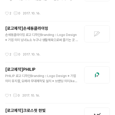
d/ 리브랜딩, 고급스러움 기존 로고틀에서 새롭게 리브랜
딩을 원하시는 요청하에, 기존 로고의 형태(동그란)만 이어
작성시간
2
0
2017. 10. 16.
가고 안에 내용은 고급스럽게 디자인하였습니다. 색상은
'블랙'의 단일톤으로 가장 깔끔하고 차분한 느낌으로했습
니다. 이어 웹사이트까지 반응형웹으로 만들어 드렸습니
[로고제작]손세동클라이밍
다.
글 내용
손세동클라이밍 로고 디자인Branding :: Logo Design
※ 기업 의미 남녀노소 누구나 생활체육으로써 즐기는 곳 ,
클라이밍 센터 ※ 브랜딩 의미/keyword/ 클라이밍, 한글,
오르다, 기하학적인도형 클라이밍의 암벽의 형태를 단순화
작성시간
2
0
2017. 10. 16.
하여 심볼을 만들고, 가볍지도 그렇다고 무겁지도 않은 서
체의 느낌으로 조화를 하였습니다.
[로고제작]PHILIP
글 내용
PHILIP 로고 디자인Branding :: Logo Design ※ 기업
의미 뮤지컬, 오페라 무대제작및 설치 ※ 브랜딩 의미/key
word/ 상징적, 심플, 명료함 첫글자인 'P'를 활용한 단순
하지만 독특한 느낌의 심볼을 만들고 그에 어울리는 제목
작성시간
1
0
2017. 10. 16.
을 배치하여 디자인을 완성 하였습니다. 포인트 컬러로는
'짙은녹색'을 사용하였습니다.
[로고제작]크로스핏 한빛
글 내용