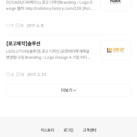
DCCASE(디씨케이스) 로고 디자인Branding :: Logo D
esign 출처: http://rollstory.tistory.com/228 [Rolls
tory]Root Investor 로고 디자인Branding :: Logo D
esign ※ 기업 의미 홍콩에서 활동중인 투자 회사 입니다.
작성시간
1
0
2017. 6. 8.
※ 브랜딩 의미/keyword/ 정갈함, 고급스러움, 무한대 기
업명인 'Root'의 알파벳 'o'를 활용하여 투자의 무한함을
상징하는 '무한대 심볼'을 형상화 하고 글자 자체의 디자인
[로고제작]솔루션
은 곡선과 직선이 느껴지는 정갈한 형태로 디자인 하였습
글 내용
니다.
LSOLUTION(솔루션) 로고 디자인 (요청에의해 제목을
변경합니다) Branding :: Logo Design ※ 기업 의미 실
험실에서 사용하는 각종 분석기기 및 실험장비 부터 실험
대, 소모품까지 종합적으로 공급하는 기업입니다. ※ 브랜
작성시간
2
0
2017. 3. 27.
딩 의미/keyword/ 현미경, 사각형, 정갈함 전자현미경의
쉐이프와 첫글자인 'L' 과 'U'를 이용하여 심볼을 디자인하
고, 깔끔한 형태의 서체로 로고를 디자인 하였습니다. 한글
더보기
형과 영문형 두가지로 디자인 되었습니다.
의안내
티스토리
로그인
고객센터