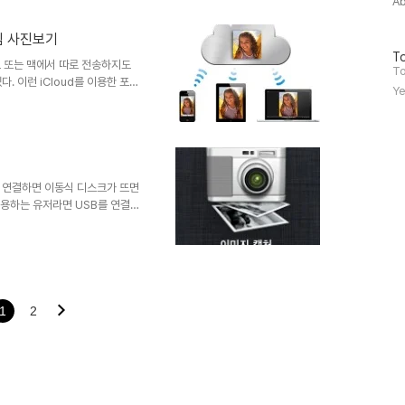
A
리게 됩니다. 물론 두곳다 전화를
간단하게 114에 전화를 하지 않
림 사진보기
활성) ▲ 통화 중 대기 활성 ▲ 통
방
To
..
드 또는 맥에서 따로 전송하지도
문
To
. 이런 iCloud를 이용한 포토
자
Ye
을 활성화 하면 바로 사용할 수
수
소프트웨어가 있어야 포토스트림을 통
Aperture를 실행해야만 포토
런 번거로움을 iPhoto나
찾기를 이용한 포토스트림을 확인할
바로 볼 수 있다는..
 연결하면 이동식 디스크가 뜨면
사용하는 유저라면 USB를 연결
만 아이튠즈를 실행해야 하고 또
 맥에서 아이폰,아이패드 사진을
으로 들어가면 기타라는 폴더가
아이패드)을 연결하고 이미지 캡처
 그저 원하는 사진이나 동영상을
가져오는 중이라는 문구가 뜨면서
1
2