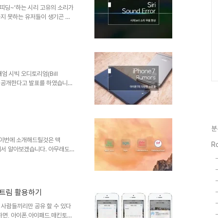
tps://c..
 '띠딩~'하는 시리 고유의 소리가
듣지 못하는 유저들이 생기곤 했
 iOS 업데이트 이후 시리가 무음
하여 아주 쉽게 해결해 보도록 하
 일반 - Siri 언어 설정에서 '한
서 한 가지 팁을 드리자면 iOS9
리 역시 무음 상태에서는 무음을,
엄 시빅 오디토리엄(Bill
e7)을 공개한다고 발표를 하였습니다.
 되기전까지는 어떤게 사실인이
싸한 루머들이 떠돌고 있는데요,
들을 총 정리 해보았습니다. ■
닐까 싶습니다. 모든 스마트폰이
분
 라이트닝 케이블에 이어폰을 바
.5mm 이어폰잭..
 이번에 소개해드릴것은 맥
Ro
해서 알아보겠습니다. 아무래도
시기에 바탕화면에 자주 두는 식상
다. 우선, 당연히 아이콘을 만들
다. 01. 포토샵을 실행 후, 새창
 해상도를 설정 한다.(가로세로
스트림 활용하기
쉐이프툴(Rounded
, 위와같이 가로세로 크기..
 사람들끼리만 공유 할 수 있다
용하면, 아이폰,아이패드,매킨토쉬