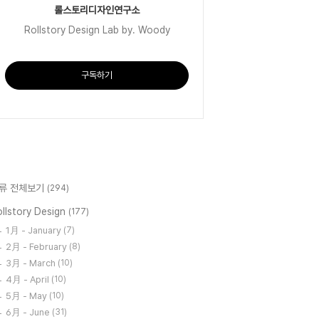
롤스토리디자인연구소
Rollstory Design Lab by. Woody
구독하기
류 전체보기
(294)
llstory Design
(177)
1月 - January
(7)
2月 - February
(8)
3月 - March
(10)
4月 - April
(10)
5月 - May
(10)
6月 - June
(31)