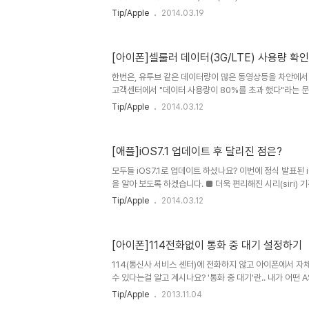
등의 애플 유저들끼리 사진첩을 공유 할 수 있습니다. 공유
Tip/Apple
2014.03.19
- 사진 및 카메라 - 사진 공유 를 활성화 해야 합니다. '사진
에서 공유라는 구름모양의 아이콘이 생깁니다. '공유'라는
'공유 스트림'을 사용할 수 있습니다. 그저, 새로운 공유스
[아이폰]셀룰러 데이터(3G/LTE) 사용량 확
하고, 내가 원하는 사람을 초대만 하면 끝입니다. 새로운 공
이제, 연인이나 지인들끼리 사진도 올리고 글도 작성하고 댓
한번은, 유투브 같은 데이터량이 많은 동영상등을 차안에서
고객센터에서 "데이터 사용량이 80%를 초과 했다"라는 문
통신사 앱에 접속 해서 데이터 사용량을 확인 했더니 데이터
Tip/Apple
2014.03.12
어떤 앱에서 그만큼 사용했는지는 알 수 없었습니다. 하지만
터(3G/LTE)를 확인 하는 방법이 있습니다. ▲ 통신사 
(전체 사용량만 알 수 있지, 어디서 어떻게 사용했는지는 알
[애플]iOS7.1 업데이트 후 달리진 점은?
러 데이터(3G/LTE) 사용량을 각각 확인 하고 싶다면,설정
수 있다. ▲ 모든 어플리케이션에서 누적하여 사용한 셀룰러
모두들 iOS7.1로 업데이트 하셨나요? 이번에 정식 발표된 i
을 알아 보도록 하겠습니다. ■ 더욱 편리해진 시리(siri)
(siri)가 응답하면 말을한뒤, 몇초 가량 기다려야 했지만, 이
Tip/Apple
2014.03.12
을 계속누르면서 시리에게 명령을 한 뒤, 홈버튼을 떼면 명
보다 빠르고 쉽게 시리에게 명령을 할 수 있습니다. ■ 보안(se
암호 - 간단한 암호 여부로 숫자가 아닌 영문 조합의 비밀번
[아이폰]114전화없이 통화 중 대기 설정하기
5s의 '터치 아이디(TouchID)'의 기술 개선으로 지문을
합니다. ■ 가독성 증가 ▲ 밀어서 잠금해제 ..
114(통신사 서비스 센터)에 전화하지 않고 아이폰에서 자체
수 있다는걸 알고 계시나요? '통화 중 대기'란.. 내가 어떤 
에게 전화가 오면 B에게는 내가 통화중이기 때문에 전화를 
Tip/Apple
2013.11.04
지만, 통화 중 대기를 설정(ON)해 놓으면 내가 A와 통화