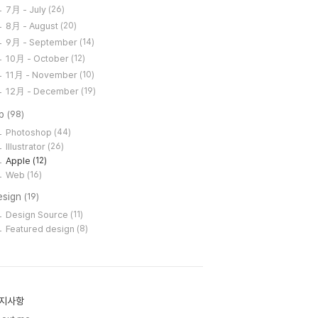
7月 - July
(26)
8月 - August
(20)
9月 - September
(14)
10月 - October
(12)
11月 - November
(10)
12月 - December
(19)
ip
(98)
Photoshop
(44)
Illustrator
(26)
Apple
(12)
Web
(16)
esign
(19)
Design Source
(11)
Featured design
(8)
지사항