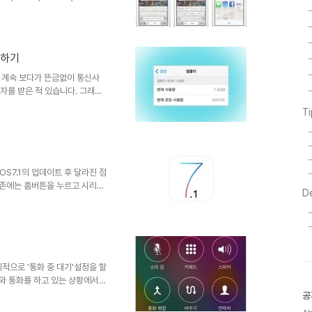
스트림을 이용하기 위해선, 설정
 공유'를 활성화 했다면, '사진'앱
 아이콘으로 들어가면 위와 같이
트림 생성하기를 눌러 이름을 정
인하기
유(사진) 스트림을 생성했다면,
글도 달면서 비밀리(..
 계속 보다가 뜬금없이 통신사
자를 받은 적 있습니다. 그래서,
를 엄청 많이 쓰긴 했지만 도통
T
, 아이폰 자체에서 셀룰러 데이
고객센터에서 확인한 데이터 사용량
 수 없다) 아이폰 자체에서 셀룰
 - 셀룰러 탭에서 바로 확인 할
데이터를 확인할 수 있다..
OS7.1의 업데이트 후 달라진 점
 기존에는 홈버튼을 누르고 시리
D
번 iOS7.1에서는 그저, 홈버튼
령을 종료 하는 기능이 추가되어,
curity) 강화 및 개선 설정 -
호를 설정 할 수 있으며, 아이폰
 인지하는 속도가 보다 빨라 졌다고
적으로 '통화 중 대기'설정을 할
A와 통화를 하고 있는 상황에서 B
연결 할 수 없다는 음성이 들리
공
중이더라도 B가 전화를 걸면 똑같