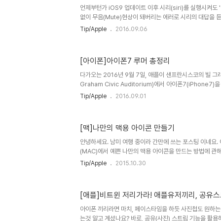
면, 리퍼기간을 확인하기 위하여 애플홈페이지로 이동합니다. ht
언제부턴가 iOS9 업데이트 이후 시리(siri)를 실행시켜도
없이 무음(Mute)현상이 돼버리는 에러로 시리의 대답을 
습니다. 물론, 저도 그 에러(?)를 당했던 유저 중 하나구요.
Tip/Apple
2016.09.06
현상 즉, 어떠한 경우에도 소리가 안나던 현상을 설정을 통
겠습니다. 우선, 시리(Siri)의 기본 상태를 확인 합니다.설정 -
국어'가 되어 있는지 확인(다른 언어도 상관 없습니다) 여기
[아이폰]아이폰7 루머 총정리
업데이트 이후 부터 아이폰의 측면 '볼륨/진동'버튼으로 시
볼륨 상태에는 소리가 나게끔 설정할 수 있습니다...
다가오는 2016년 9월 7일, 애플이 샌프란시스코의 빌 그래
Graham Civic Auditorium)에서 아이폰7(iPhon
그 어떠한 루머들도 '~카더라'통신인 만큼, 실제로 공개가
Tip/Apple
2016.09.01
아닌지 알 수는 없습니다. 하지만, 지금까지 어느정도 그럴
그러한 루머들중에 그나마 신뢰(?)가 가는 아이폰7의 루머
이어폰 단자가 사라진다? 호불호가 가장 나뉘는 부분이 아
[맥]나만의 맥용 아이콘 만들기
가지고 있던 3.5mm 이어폰잭이 사라지고 블루투스 또는
로 연결해서 음악을 듣는 형태로 바뀔 수 있답니다. 사실, 3
안녕하세요. 남미 여행 중이라 간만에 쓰는 포스팅 이네요.
(MAC)에서 예쁜 나만의 맥용 아이콘을 만드는 방법에 관
맥을 쓰시는 분들이 꾸미기(?)를 좋아하시는 성향이 많으
Tip/Apple
2015.10.30
한 아이콘을 눈에 띄게 혹은, 개성있게 바꿔보도록 하겠습니
기 위해선, '포토샵(Photoshop)'등의 디자인툴이 필요합니
(command + N)을 만들고, 위와같이 가로세로 사이즈와
[애플]비트윈 저리가라! 애플유저끼리, 공유
사이즈는 얼마든지 변경하셔도 됩니다) 02. 라운드가 있는 
Rectangle Tool)을 선택하여 빈 여백을 한 번 클릭하고
아이폰 끼리라면 마치, 페이스타임을 하듯 사진첩도 원하는
는것 알고 계셨나요? 바로, 공유(사진) 스트림 기능을 활