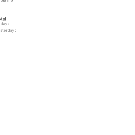
bout me
tal
day :
sterday :