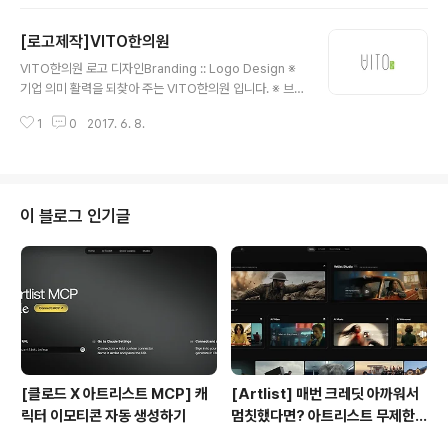
래 자신이 가지고 있는 가장 건강한 상태로 회복하는 것을
빛으로 표현한 것입니다.[출처] 분당탈모병원, 더봄한의원
[로고제작]VITO한의원
분당점이 '사람빛한의원'으로 새출발!|작성자 더봄네트워
글 내용
크분당점 ※ 브랜딩 의미/keyword/ 상징성, 캘리그래피,
VITO한의원 로고 디자인Branding :: Logo Design ※
심플 사람빛 한의원을 상징하는 심볼과 더불어, 깔끔한 형
기업 의미 활력을 되찾아 주는 VITO한의원 입니다. ※ 브
태의 서체의 조합으로써 완성시킨 디자인 입니다. 또한, 손
랜딩 의미/keyword/ 특이성, 심플 VITO의 발음에 한글
글씨로 디자인한 '빛'글자의 용머리에 색상을 더하여 보다
1
0
2017. 6. 8.
'비'가 느껴지게끔 한글과 영문을 조화시킨 로고 입니다. 보
완성도 높은 형태로 마무리를 하였습니다.
통, 한의원에는 영어를 잘 쓰지 않지만, 유니크한 느낌을 주
기 위하여 선택하신 로고명을 통하여 낙관안에 '한의원'을
추가하여 전체적으로 디자인을 완성하였습니다.
이 블로그 인기글
[클로드 X 아트리스트 MCP] 캐
[Artlist] 매번 크레딧 아까워서
릭터 이모티콘 자동 생성하기
멈칫했다면? 아트리스트 무제한
요금제 출시 !