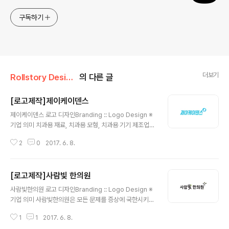
구독하기
더보기
Rollstory Design/6月 - June
의 다른 글
[로고제작]제이케이덴스
글 내용
제이케이덴스 로고 디자인Branding :: Logo Design ※
기업 의미 치과용 재료, 치과용 모형, 치과용 기기 제조업을
하는 제이케이덴스 입니다. ※ 브랜딩 의미/keyword/ 심
2
0
2017. 6. 8.
플, 청결함 청결한 느낌을 주기위해 브랜드 컬러를 'Light
Blue'를 사용하였습니다. 그리고 깔끔한 형태의 심볼과 서
체로 디자인 하였습니다.
[로고제작]사람빛 한의원
글 내용
사람빛한의원 로고 디자인Branding :: Logo Design ※
기업 의미 사람빛한의원은 모든 문제를 증상에 국한시키지
않고, 몸과 마음 전체 즉 사람을 살펴서 근원적인 원인을 찾
1
1
2017. 6. 8.
아 해결합니다. 그렇게 근본적인 치료를 통해서 비로소 본