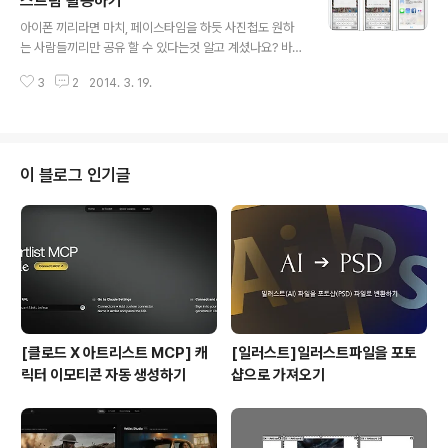
스트림 활용하기
글 내용
N)을 만들고, 위와같이 가로세로 사이즈와 해상도를 설정
아이폰 끼리라면 마치, 페이스타임을 하듯 사진첩도 원하
한다.(가로세로 사이즈는 얼마든지 변경하셔도 됩니다) 0
는 사람들끼리만 공유 할 수 있다는것 알고 계셨나요? 바
2. 라운드가 있는 쉐이프툴(Rounded Rectangle Too
로, 공유(사진) 스트림 기능을 활용하면, 아이폰,아이패드,
l)을 선택하여 빈 여백을 한 번 클릭하고, 위와같이 가로세
3
2
2014. 3. 19.
매킨토쉬 등의 애플 유저들끼리 사진첩을 공유 할 수 있습
로 크기..
니다. 공유스트림을 이용하기 위해선, 설정 - 사진 및 카메
라 - 사진 공유 를 활성화 해야 합니다. '사진 공유'를 활성
화 했다면, '사진'앱에서 공유라는 구름모양의 아이콘이 생
깁니다. '공유'라는 아이콘으로 들어가면 위와 같이 '공유
이 블로그 인기글
스트림'을 사용할 수 있습니다. 그저, 새로운 공유스트림 생
성하기를 눌러 이름을 정하고, 내가 원하는 사람을 초대만
하면 끝입니다. 새로운 공유(사진) 스트림을 생성했다면,
이제, 연인이나 지인들끼리 사진도 올리고 글도 작성하고
댓글도 달면서 비밀리(..
[클로드 X 아트리스트 MCP] 캐
[일러스트]일러스트파일을 포토
릭터 이모티콘 자동 생성하기
샵으로 가져오기