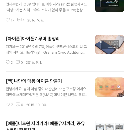
언제부턴가 iOS9 업데이트 이후 시리(siri)를 실행시켜도
'띠딩~'하는 시리 고유의 소리가 없이 무음(Mute)현상이
돼버리는 에러로 시리의 대답을 듣지 못하는 유저들이 생
17
4
2016. 9. 6.
기곤 했습니다. 물론, 저도 그 에러(?)를 당했던 유저 중 하
나구요. iOS 업데이트 이후 시리가 무음 현상 즉, 어떠한
경우에도 소리가 안나던 현상을 설정을 통하여 아주 쉽게
[아이폰]아이폰7 루머 총정리
해결해 보도록 하겠습니다. 우선, 시리(Siri)의 기본 상태를
글 내용
확인 합니다.설정 - 일반 - Siri 언어 설정에서 '한국어'가
다가오는 2016년 9월 7일, 애플이 샌프란시스코의 빌 그
되어 있는지 확인(다른 언어도 상관 없습니다) 여기서 한
래엄 시빅 오디토리엄(Bill Graham Civic Auditorium)
가지 팁을 드리자면 iOS9 업데이트 이후 부터 아이폰의 측
에서 아이폰7(iPhone7)을 공개한다고 발표를 하였습니
면 '볼륨/진동'버튼으로 시리 역시 무음 상태에서는 무음을,
2
0
2016. 9. 1.
다. 그 어떠한 루머들도 '~카더라'통신인 만큼, 실제로 공개
볼륨 상태에는 소리가 나게끔 설정할 수 있습니다...
가 되기전까지는 어떤게 사실인이 아닌지 알 수는 없습니
다. 하지만, 지금까지 어느정도 그럴싸한 루머들이 떠돌고
[맥]나만의 맥용 아이콘 만들기
있는데요, 그러한 루머들중에 그나마 신뢰(?)가 가는 아이
글 내용
폰7의 루머들을 총 정리 해보았습니다. ■ 이어폰 단자가
안녕하세요. 남미 여행 중이라 간만에 쓰는 포스팅 이네요.
사라진다? 호불호가 가장 나뉘는 부분이 아닐까 싶습니다.
이번에 소개해드릴것은 맥(MAC)에서 예쁜 나만의 맥용
모든 스마트폰이 가지고 있던 3.5mm 이어폰잭이 사라지
아이콘을 만드는 방법에 관해서 알아보겠습니다. 아무래도
고 블루투스 또는 라이트닝 케이블에 이어폰을 바로 연결
7
0
2015. 10. 30.
맥을 쓰시는 분들이 꾸미기(?)를 좋아하시는 성향이 많으
해서 음악을 듣는 형태로 바뀔 수 있답니다. 사실, 3.5mm
시기에 바탕화면에 자주 두는 식상한 아이콘을 눈에 띄게
이어폰잭..
혹은, 개성있게 바꿔보도록 하겠습니다. 우선, 당연히 아이
[애플]비트윈 저리가라! 애플유저끼리, 공유
콘을 만들기 위해선, '포토샵(Photoshop)'등의 디자인툴
이 필요합니다. 01. 포토샵을 실행 후, 새창(command +