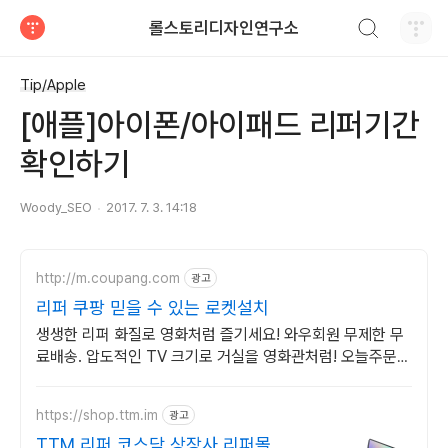
검색하기
롤스토리디자인연구소
티스토리
Tip/Apple
[애플]아이폰/아이패드 리퍼기간
확인하기
Woody_SEO
2017. 7. 3. 14:18
http://m.coupang.com
광고
리퍼 쿠팡 믿을 수 있는 로켓설치
생생한 리퍼 화질로 영화처럼 즐기세요! 와우회원 무제한 무
료배송. 압도적인 TV 크기로 거실을 영화관처럼! 오늘주문
내일도착 로켓배송.
https://shop.ttm.im
광고
TTM 리퍼 코스닥 상장사 리퍼몰