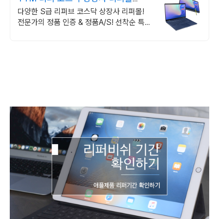
TTM
다양한 S급 리퍼브 코스닥 상장사 리퍼몰!
전문가의 정품 인증 & 정품A/S! 선착순 특가
판매! 확실한 A/S!