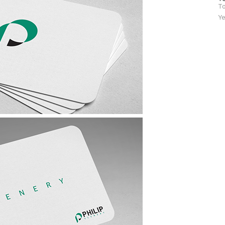
문
To
자
Ye
수