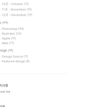
10月 - October
(12)
11月 - November
(10)
12月 - December
(19)
ip
(99)
Photoshop
(44)
Illustrator
(26)
Apple
(12)
Web
(17)
esign
(19)
Design Source
(11)
Featured design
(8)
지사항
bout me
tal