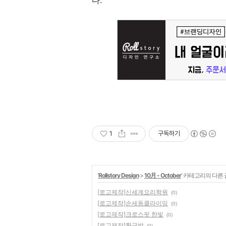
다.
1
구독하기
'
Rollstory Design
>
10月 - October
' 카테고리의 다른 
[로고제작]신세계요리학원
(0)
[로고제작]손세동클라이밍
(0)
[로고제작]크로스핏 한빛
(0)
[로고제작]황금발
(0)