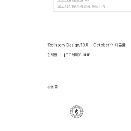
[로고제작]쭈꾸미왕자(쭈왕)
(2)
'Rollstory Design/10月 - October'의 다른글
현재글
[로고제작]PHILIP
관련글