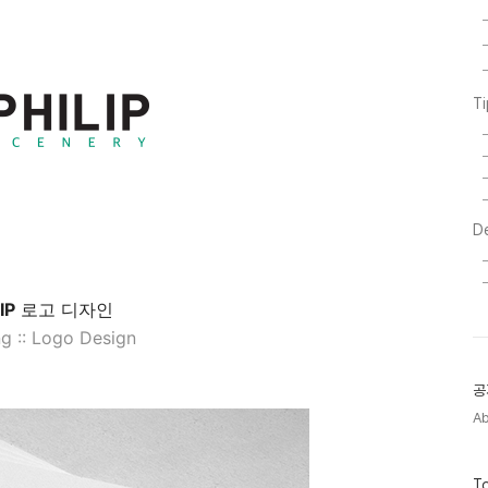
T
D
IP
로고 디자인
g :: Logo Design
공
A
방
To