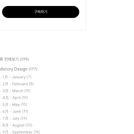
구독하기
류 전체보기
(295)
llstory Design
(177)
1月 - January
(7)
2月 - February
(8)
3月 - March
(10)
4月 - April
(10)
5月 - May
(10)
6月 - June
(31)
7月 - July
(26)
8月 - August
(20)
9月 - September
(14)