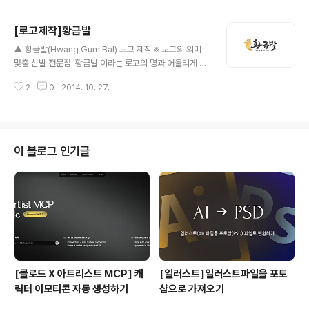
에 '크로스핏'글자를 넣어 완성하였습니다.
[로고제작]황금발
글 내용
▲ 황금발(Hwang Gum Bal) 로고 제작 ※ 로고의 의미
맞춤 신발 전문점 '황금발'이라는 로고의 명과 어울리게 황
금색의 발모양 심볼과 더불어 Calligraphy(손글씨) 형태
2
0
2014. 10. 27.
의 흘린듯한 서체의 느낌과 함께, 전체 틀이 사각형 프레임
에 맞게끔 구성을 배치하여 완성된 로고 입니다.
이 블로그 인기글
[클로드 X 아트리스트 MCP] 캐
[일러스트]일러스트파일을 포토
릭터 이모티콘 자동 생성하기
샵으로 가져오기