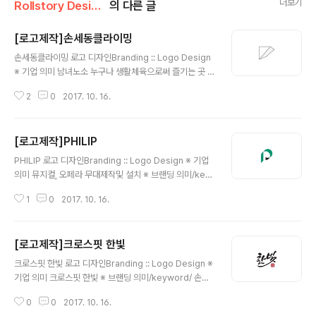
더보기
Rollstory Design/10月 - October
의 다른 글
[로고제작]손세동클라이밍
글 내용
손세동클라이밍 로고 디자인Branding :: Logo Design
※ 기업 의미 남녀노소 누구나 생활체육으로써 즐기는 곳 ,
클라이밍 센터 ※ 브랜딩 의미/keyword/ 클라이밍, 한글,
2
0
2017. 10. 16.
오르다, 기하학적인도형 클라이밍의 암벽의 형태를 단순화
하여 심볼을 만들고, 가볍지도 그렇다고 무겁지도 않은 서
체의 느낌으로 조화를 하였습니다.
[로고제작]PHILIP
글 내용
PHILIP 로고 디자인Branding :: Logo Design ※ 기업
의미 뮤지컬, 오페라 무대제작및 설치 ※ 브랜딩 의미/key
word/ 상징적, 심플, 명료함 첫글자인 'P'를 활용한 단순
1
0
2017. 10. 16.
하지만 독특한 느낌의 심볼을 만들고 그에 어울리는 제목
을 배치하여 디자인을 완성 하였습니다. 포인트 컬러로는
'짙은녹색'을 사용하였습니다.
[로고제작]크로스핏 한빛
글 내용
크로스핏 한빛 로고 디자인Branding :: Logo Design ※
기업 의미 크로스핏 한빛 ※ 브랜딩 의미/keyword/ 손글
씨, 낙관, 힘 손글씨 형태를 원하셨던 의뢰자의 요청에 따
0
0
2017. 10. 16.
라, 한국적이면서도 힘이 느껴지는 형태의 서체와 낙관안