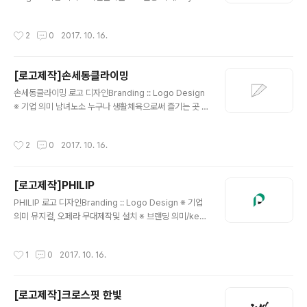
d/ 리브랜딩, 고급스러움 기존 로고틀에서 새롭게 리브랜
딩을 원하시는 요청하에, 기존 로고의 형태(동그란)만 이어
작성시간
2
0
2017. 10. 16.
가고 안에 내용은 고급스럽게 디자인하였습니다. 색상은
'블랙'의 단일톤으로 가장 깔끔하고 차분한 느낌으로했습
니다. 이어 웹사이트까지 반응형웹으로 만들어 드렸습니
[로고제작]손세동클라이밍
다.
글 내용
손세동클라이밍 로고 디자인Branding :: Logo Design
※ 기업 의미 남녀노소 누구나 생활체육으로써 즐기는 곳 ,
클라이밍 센터 ※ 브랜딩 의미/keyword/ 클라이밍, 한글,
오르다, 기하학적인도형 클라이밍의 암벽의 형태를 단순화
작성시간
2
0
2017. 10. 16.
하여 심볼을 만들고, 가볍지도 그렇다고 무겁지도 않은 서
체의 느낌으로 조화를 하였습니다.
[로고제작]PHILIP
글 내용
PHILIP 로고 디자인Branding :: Logo Design ※ 기업
의미 뮤지컬, 오페라 무대제작및 설치 ※ 브랜딩 의미/key
word/ 상징적, 심플, 명료함 첫글자인 'P'를 활용한 단순
하지만 독특한 느낌의 심볼을 만들고 그에 어울리는 제목
작성시간
1
0
2017. 10. 16.
을 배치하여 디자인을 완성 하였습니다. 포인트 컬러로는
'짙은녹색'을 사용하였습니다.
[로고제작]크로스핏 한빛
글 내용