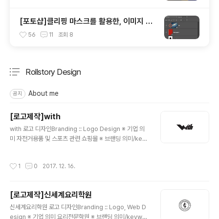
[포토샵]클리핑 마스크를 활용한, 이미지 틀
안에 쉽게 넣기
56
11
조회
8
Rollstory Design
분류 전체보기
주요 글 목록
About me
공지
[로고제작]with
글 내용
with 로고 디자인Branding :: Logo Design ※ 기업 의
미 자전거용품 및 스포츠 관련 쇼핑몰 ※ 브랜딩 의미/key
word/ 그리드, 심장박동 모든 형태는 사선의 그리드안에
배치를 하였습니다. 그리고, 에너제틱한 느낌을 주기위하
작성시간
1
0
2017. 12. 16.
여, 'w'에 디자인을 더 가미했습니다.
[로고제작]신세계요리학원
글 내용
신세계요리학원 로고 디자인Branding :: Logo, Web D
esign ※ 기업 의미 요리전문학원 ※ 브랜딩 의미/keywor