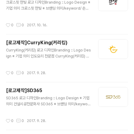
크로스핏 한빛 로고 디자인Branding :: Logo Design ※
기업 의미 크로스핏 한빛 ※ 브랜딩 의미/keyword/ 손글
씨, 낙관, 힘 손글씨 형태를 원하셨던 의뢰자의 요청에 따
라, 한국적이면서도 힘이 느껴지는 형태의 서체와 낙관안
작성시간
0
0
2017. 10. 16.
에 '크로스핏'글자를 넣어 완성하였습니다.
[로고제작]CurryKing(커리킹)
글 내용
CurryKing(커리킹) 로고 디자인Branding :: Logo Des
ign ※ 기업 의미 인도요리 전문점 CurryKing(커리킹) ※
브랜딩 의미/keyword/ 노랑, 상징성 커리하면 바로 떠오
르는 심볼이 딱히 없기에 커리의 첫글자인 'C'와 '그릇' 그
작성시간
0
0
2017. 9. 28.
리고 '스푼'을 형상화 하고 그 위에 'King'의 '왕관'을 더하
여 재미난 심볼을 디자인 하였습니다.
[로고제작]SD365
글 내용
SD365 로고 디자인Branding :: Logo Design ※ 기업
의미 건설시공전문회사 SD365 ※ 브랜딩 의미/keywor
d/ 무한대, 고급스러움, 심플함 365의 '6,5'사이에 '무한
대'의 심볼을 형상화 하여 무한한 가치의 의미를 담았습니
작성시간
0
0
2017. 9. 28.
다. 그라데이션 색상은 피하고 차분한 느낌의 색상으로 전
체적인 분위기를 완성하였습니다.