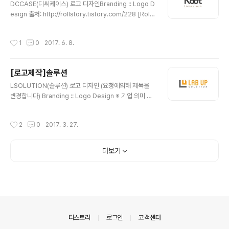
DCCASE(디씨케이스) 로고 디자인Branding :: Logo D
esign 출처: http://rollstory.tistory.com/228 [Rolls
tory]Root Investor 로고 디자인Branding :: Logo D
esign ※ 기업 의미 홍콩에서 활동중인 투자 회사 입니다.
작성시간
1
0
2017. 6. 8.
※ 브랜딩 의미/keyword/ 정갈함, 고급스러움, 무한대 기
업명인 'Root'의 알파벳 'o'를 활용하여 투자의 무한함을
상징하는 '무한대 심볼'을 형상화 하고 글자 자체의 디자인
[로고제작]솔루션
은 곡선과 직선이 느껴지는 정갈한 형태로 디자인 하였습
글 내용
니다.
LSOLUTION(솔루션) 로고 디자인 (요청에의해 제목을
변경합니다) Branding :: Logo Design ※ 기업 의미 실
험실에서 사용하는 각종 분석기기 및 실험장비 부터 실험
대, 소모품까지 종합적으로 공급하는 기업입니다. ※ 브랜
작성시간
2
0
2017. 3. 27.
딩 의미/keyword/ 현미경, 사각형, 정갈함 전자현미경의
쉐이프와 첫글자인 'L' 과 'U'를 이용하여 심볼을 디자인하
고, 깔끔한 형태의 서체로 로고를 디자인 하였습니다. 한글
더보기
형과 영문형 두가지로 디자인 되었습니다.
의안내
티스토리
로그인
고객센터