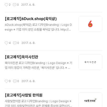
플, 청결함 청결한 느낌을 주기위해 브랜드 컬러를 'Light
작성시간
2
0
2017. 6. 8.
Blue'를 사용하였습니다. 그리고 깔끔한 형태의 심볼과 서
체로 디자인 하였습니다.
[로고제작]6Duck.shop(육덕샵)
글 내용
6Duck.shop(육덕샵) 로고 디자인Branding :: Logo D
esign ※ 기업 의미 성인 쇼핑몰 육덕샵 입니다. http://6d
uck.shop/ ※ 브랜딩 의미/keyword/ 6, 오리, 상징성 기
업 이름인 6Duck을 활용하여 숫자 6에 재미난 오리를 디
작성시간
4
0
2017. 6. 8.
자인하여 완성시킨 육덕샵 입니다. 성인쇼핑몰이라고 어둡
고 칙칙한 느낌일거라는 틀에서 벗어나 최대한 단순하지만
의미를 한 눈에 와닿을 수 있게끔 완성 하였습니다.
[로고제작]옥이사진관
글 내용
옥이사진관 로고 디자인Branding :: Logo Design ※ 기
업 의미 정감이 가득한 사진관, '옥이사진관' 입니다. ※ 브
랜딩 의미/keyword/ 레트로, 정갈, 심플 꾸민듯 꾸미지않
은 정갈하고 심플한 느낌으로 로고를 디자인 하였습니다.
작성시간
0
0
2017. 6. 8.
전체적으로 '레트로'한 이미지를 살리기 위하여 특별한 요
소없이 블랙컬러로 완성하였습니다. 단순히 글자로만 이루
어진 로고 특히, 한글 형태는 글자의 전체적인 느낌을 잘 살
[로고제작]사람빛 한의원
려야만 어색하지 않은 형태를 완성할 수 있습니다.
글 내용
사람빛한의원 로고 디자인Branding :: Logo Design ※
기업 의미 사람빛한의원은 모든 문제를 증상에 국한시키지