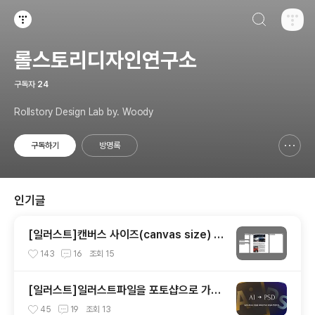
검색하기
티스토리
롤스토리디자인연구소
구독자
24
Rollstory Design Lab by. Woody
구독하기
방명록
신고하기 레이어
열기
인기글
[일러스트]캔버스 사이즈(canvas size) 변
경하기
143
16
조회
15
[일러스트]일러스트파일을 포토샵으로 가져
오기
45
19
조회
13