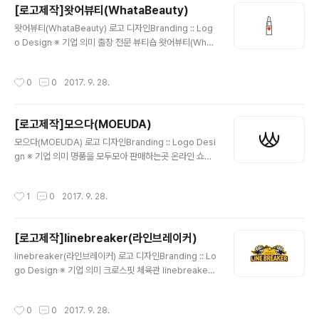
[로고제작]왓어뷰티(WhataBeauty)
글 내용
왓어뷰티(WhataBeauty) 로고 디자인Branding :: Log
o Design ※ 기업 의미 출장 전문 뷰티숍 왓어뷰티(What
aBeauty) 입니다. ※ 브랜딩 의미/keyword/ 립스틱, 귀
여움, 여성적 립스틱의 심볼과 'W'를 '하트'심볼로 깔끔하
작성시간
0
0
2017. 9. 28.
게 매칭한 디자인 입니다.
[로고제작]모으다(MOEUDA)
글 내용
모으다(MOEUDA) 로고 디자인Branding :: Logo Desi
gn ※ 기업 의미 명품을 모두모아 판매하는곳 온라인 쇼핑
몰 '모으다(MOEUDA)'입니다. ※ 브랜딩 의미/keywor
d/ 고급스러움, 간결함, 상징적 모으는 의미를 형상화 하기
작성시간
1
0
2017. 9. 28.
위하여, 첫글자인 'M'을 동그란 그릇에 모아져있는 모습으
로 심볼을 디자인 했습니다. 그리고 기업명인 MOEUDA
는 'E'를 재미나게 표현하여 조금더 상징적인 형태로 완성
[로고제작]linebreaker(라인브레이커)
을 하였습니다.
글 내용
linebreaker(라인브레이커) 로고 디자인Branding :: Lo
go Design ※ 기업 의미 크로스핏 체육관 linebreaker
(라인브레이커) 입니다. ※ 브랜딩 의미/keyword/ 크로스
핏, 강인함, 체인, 남성적 강인한 느낌을 표현하기 위해 '골
작성시간
0
0
2017. 9. 28.
렘'과 같은 주먹에 체인을 끊어버리고 있는 모습의 심볼을