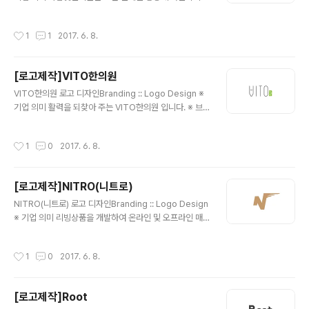
않고, 몸과 마음 전체 즉 사람을 살펴서 근원적인 원인을 찾
아 해결합니다. 그렇게 근본적인 치료를 통해서 비로소 본
작성시간
1
1
2017. 6. 8.
래 자신이 가지고 있는 가장 건강한 상태로 회복하는 것을
빛으로 표현한 것입니다.[출처] 분당탈모병원, 더봄한의원
분당점이 '사람빛한의원'으로 새출발!|작성자 더봄네트워
[로고제작]VITO한의원
크분당점 ※ 브랜딩 의미/keyword/ 상징성, 캘리그래피,
글 내용
심플 사람빛 한의원을 상징하는 심볼과 더불어, 깔끔한 형
VITO한의원 로고 디자인Branding :: Logo Design ※
태의 서체의 조합으로써 완성시킨 디자인 입니다. 또한, 손
기업 의미 활력을 되찾아 주는 VITO한의원 입니다. ※ 브
글씨로 디자인한 '빛'글자의 용머리에 색상을 더하여 보다
랜딩 의미/keyword/ 특이성, 심플 VITO의 발음에 한글
완성도 높은 형태로 마무리를 하였습니다.
'비'가 느껴지게끔 한글과 영문을 조화시킨 로고 입니다. 보
작성시간
1
0
2017. 6. 8.
통, 한의원에는 영어를 잘 쓰지 않지만, 유니크한 느낌을 주
기 위하여 선택하신 로고명을 통하여 낙관안에 '한의원'을
추가하여 전체적으로 디자인을 완성하였습니다.
[로고제작]NITRO(니트로)
글 내용
NITRO(니트로) 로고 디자인Branding :: Logo Design
※ 기업 의미 리빙상품을 개발하여 온라인 및 오프라인 매
장을 통하여 생활에 활력을 넣어주는 니트로 입니다. ※ 브
랜딩 의미/keyword/ N, 활력, 날개 'NITRO'의 'N'을 활
작성시간
1
0
2017. 6. 8.
용하여 활력을 느낄 수 있는 날개와 함께 디자인을 완성 하
였습니다.
[로고제작]Root
글 내용