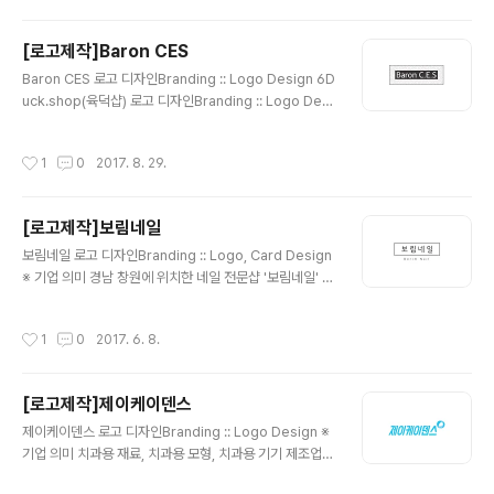
팀로고 형태에 조합하였습니다.
[로고제작]Baron CES
글 내용
Baron CES 로고 디자인Branding :: Logo Design 6D
uck.shop(육덕샵) 로고 디자인Branding :: Logo Desi
gn 출처: http://rollstory.tistory.com/239 [Rollstor
y] ※ 기업 의미 Construction Engineering Service
작성시간
1
0
2017. 8. 29.
Baron C.E.S ※ 브랜딩 의미/keyword/ 스퀘어, 패턴, 블
랙톤 정갈한 패턴속에 심플한 기업명을 스퀘어 안에 배치
[로고제작]보림네일
글 내용
보림네일 로고 디자인Branding :: Logo, Card Design
※ 기업 의미 경남 창원에 위치한 네일 전문샵 '보림네일' 입
니다. ※ 브랜딩 의미/keyword/ 심플, 정갈함 크게 꾸밈없
이 틀안에 로고명을 배치하여 심플하게 만든 보림네일 로
작성시간
1
0
2017. 6. 8.
고 입니다.
[로고제작]제이케이덴스
글 내용
제이케이덴스 로고 디자인Branding :: Logo Design ※
기업 의미 치과용 재료, 치과용 모형, 치과용 기기 제조업을
하는 제이케이덴스 입니다. ※ 브랜딩 의미/keyword/ 심