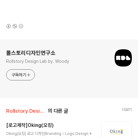
(새창열림)
로그 정보
롤스토리디자인연구소
Rollstory Design Lab by. Woody
구독하기
더보기
Rollstory Design/2月 - February
의 다른 글
[로고제작]Oking(오킹)
글 내용
Oking(오킹) 로고 디자인Branding :: Logo Design ※