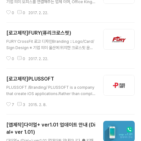
기업 의미 오피스를 연결해주는 업체 이며, Office King의
줄임말로써 오킹(Oking)로 불립니다. ※ 브랜딩 의미/key
0
0
2017. 2. 22.
word/ 킹, 왕관, 심플 보색관계의 짙은 청색과 노랑계열을
사용하여 색상에서 오는 느낌과 더불어 슬로건과 왕관을
같은 색상으로 배치하여 심플하게 디자인 하였습니다.
[로고제작]FURY(퓨리크로스핏)
글 내용
FURY CrossFit 로고 디자인Branding :: Logo/Card/
Sign Design ※ 기업 의미 울산에 위치한 크로스핏 운동
관 퓨리 입니다. ※ 브랜딩 의미/keyword/ 강함, 탱크, 분
0
0
2017. 2. 22.
노 크로스핏의 강한 느낌과 걸맞게 붉은 색상을 메인컬러
로 선택 했으며, 의뢰자가 영화 '퓨리(Fury)'의 탱크를 심볼
화 시키고 싶다 하셔서 로고 텍스트 위에 탱크 형상을 어울
[로고제작]PLUSSOFT
리게 디자인 하였습니다. 후에 간판 및 명함까지 디자인 해
글 내용
드렸습니다.
PLUSSOFT /Branding/ PLUSSOFT is a company
that create iOS applications.Rather than comple
x element, simple form was preferred. Simplicit
7
3
2015. 2. 8.
y can be seen clearly in the approach of design.
Final design include red colour as the ephasize
d colour; used to symbolize the representative
[앱제작]다이얼+ ver1.01 업데이트 안내 (Di
company colour. Along with design of combinin
g "+" and "P" symbol to achieve the final result s
al+ ver 1.01)
글 내용
een above. PLUSSOFT는 iOS..
다이얼+ (Dial+) ver1.01 업데이트 안내입니다. ● 키패