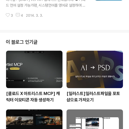
드 언어 설정 가능가령, 시스템언어를 영어로 설정하여 쓰
시는 분들에게 한글등의 초성검색 기능을 이용할 수 있게
3
4
2014. 3. 3.
끔 '설정'탭에서 '키패드 언어'옵션을 추가 하였습니다. ●
페이스타임 기능 추가아이폰 사용자끼리 사용하는 페이스
타임 기능을 추가 하였습니다.'키패드'탭에서 단축번호 또
는 연락처를 입력하여 '통화'버튼을 길게 누르면 '페이스타
임'으로 연결 됩니다. ● 앱 완전 종료시 스킨 설정 유지멀
이 블로그 인기글
티태스킹으로 남아있던 다이얼+ 앱을 종료하면, 기존에 설
정해두었던 키패드스킨(번호색상/다이얼변경)등의 상태가
기본값으로 돌아 왔지만, 이제, 멀티태스킹으로 앱을 종료
하여도 내가 설정해둔 스킨 그대로 유지 됩니다. ● 특수문
자/해외번호/공백 등으로 발생..
[클로드 X 아트리스트 MCP] 캐
[일러스트]일러스트파일을 포토
릭터 이모티콘 자동 생성하기
샵으로 가져오기