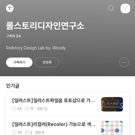
검색하기
티스토리
롤스토리디자인연구소
구독자
24
Rollstory Design Lab by. Woody
구독하기
방명록
신고하기 레이어
열기
인기글
[일러스트]일러스트파일을 포토샵으로 가져
오기
45
19
조회
12
[일러스트]리컬러(Recolor) 기능으로 색상
다양하게 바꿔보기
39
2
조회
8