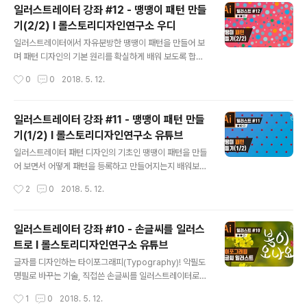
www.youtube.com/rollstory
일러스트레이터 강좌 #12 - 땡땡이 패턴 만들
기(2/2) I 롤스토리디자인연구소 우디
글 내용
일러스트레이터에서 자유분방한 땡땡이 패턴을 만들어 보
며 패턴 디자인의 기본 원리를 확실하게 배워 보도록 합시
다! 꿀팁이 가득하니, 패턴 디자인에 관심 있으셨던 분들은
작성시간
0
0
2018. 5. 12.
꼭 시청하세요 :) ■ 롤스토리디자인연구소 유튜브 채널htt
ps://www.youtube.com/rollstory
일러스트레이터 강좌 #11 - 땡땡이 패턴 만들
기(1/2) I 롤스토리디자인연구소 유튜브
글 내용
일러스트레이터 패턴 디자인의 기초인 땡땡이 패턴을 만들
어 보면서 어떻게 패턴을 등록하고 만들어지는지 배워보겠
습니다. ■ 롤스토리디자인연구소 유튜브 채널https://w
작성시간
2
0
2018. 5. 12.
ww.youtube.com/rollstory
일러스트레이터 강좌 #10 - 손글씨를 일러스
트로 I 롤스토리디자인연구소 유튜브
글 내용
글자를 디자인하는 타이포그래피(Typography)! 악필도
명필로 바꾸는 기술, 직접쓴 손글씨를 일러스트레이터로
옮겨 멋지게 꾸며보는 강좌 입니다. ■ 롤스토리디자인연
작성시간
1
0
2018. 5. 12.
구소 유튜브 채널https://www.youtube.com/rollstor