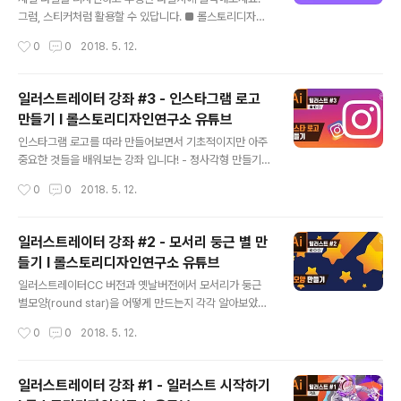
그럼, 스티커처럼 활용할 수 있답니다. ■ 롤스토리디자인
연구소 유튜브 채널https://www.youtube.com/rollst
작성시간
0
0
2018. 5. 12.
ory
일러스트레이터 강좌 #3 - 인스타그램 로고
만들기 I 롤스토리디자인연구소 유튜브
글 내용
인스타그램 로고를 따라 만들어보면서 기초적이지만 아주
중요한 것들을 배워보는 강좌 입니다! - 정사각형 만들기 -
캔버스에 맞게 화면 축소하기 - 레이어 순서 변경하기 - R
작성시간
0
0
2018. 5. 12.
(라운드)값 및 Stroke(테두리)값 고정하기 등등 초보자라
면 알아야할 내용들이 가득하니 꼭 숙지하세요 :) ■ 롤스토
리디자인연구소 유튜브 채널https://www.youtube.co
일러스트레이터 강좌 #2 - 모서리 둥근 별 만
m/rollstory
들기 I 롤스토리디자인연구소 유튜브
글 내용
일러스트레이터CC 버전과 옛날버전에서 모서리가 둥근
별모양(round star)을 어떻게 만드는지 각각 알아보았습
니다. 도형에 라운드를 쉽게 주는 방법! 꼭 익혀두세요! ■
작성시간
0
0
2018. 5. 12.
롤스토리디자인연구소 유튜브 채널https://www.youtu
be.com/rollstory
일러스트레이터 강좌 #1 - 일러스트 시작하기