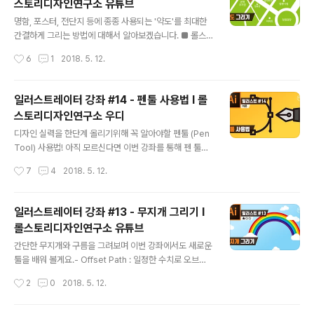
스토리디자인연구소 유튜브
글 내용
명함, 포스터, 전단지 등에 종종 사용되는 '약도'를 최대한
간결하게 그리는 방법에 대해서 알아보겠습니다. ■ 롤스
토리디자인연구소 유튜브 채널https://www.youtube.c
작성시간
6
1
2018. 5. 12.
om/rollstory
일러스트레이터 강좌 #14 - 펜툴 사용법 I 롤
스토리디자인연구소 우디
글 내용
디자인 실력을 한단계 올리기위해 꼭 알아야할 펜툴 (Pen
Tool) 사용법! 아직 모르신다면 이번 강좌를 통해 펜 툴을
익히도록 하세요! 영상에 보이는 예제 파일은 바로 밑에 있
작성시간
7
4
2018. 5. 12.
어요 :) ■ 롤스토리디자인연구소 유튜브 채널https://ww
w.youtube.com/rollstory
일러스트레이터 강좌 #13 - 무지개 그리기 I
롤스토리디자인연구소 유튜브
글 내용
간단한 무지개와 구름을 그려보며 이번 강좌에서도 새로운
툴을 배워 볼게요.- Offset Path : 일정한 수치로 오브젝
트 크기를 키우거나 줄이기 - 단축키 설정 - Expand : 선
작성시간
2
0
2018. 5. 12.
을 면으로 - Shape Builder Tool : 너무나 고마운 쉐이
프 빌더 툴 ■ 롤스토리디자인연구소 유튜브 채널https://