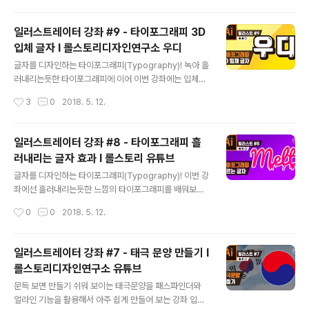
y
일러스트레이터 강좌 #9 - 타이포그래피 3D
입체 글자 I 롤스토리디자인연구소 우디
글 내용
글자를 디자인하는 타이포그래피(Typography)! 녹아 흘
러내리는듯한 타이포그래피에 이어 이번 강좌에는 입체감
이 느껴지는 3D 글자를 만들어 보겠습니다 :) ■ 롤스토리
작성시간
3
0
2018. 5. 12.
디자인연구소 유튜브 채널https://www.youtube.com/
rollstory
일러스트레이터 강좌 #8 - 타이포그래피 흘
러내리는 글자 효과 I 롤스토리 유튜브
글 내용
글자를 디자인하는 타이포그래피(Typography)! 이번 강
좌에선 흘러내리는듯한 느낌의 타이포그래피를 배워보겠
습니다 ■ 롤스토리디자인연구소 유튜브 채널https://ww
작성시간
0
0
2018. 5. 12.
w.youtube.com/rollstory
일러스트레이터 강좌 #7 - 태극 문양 만들기 I
롤스토리디자인연구소 유튜브
글 내용
문득 보면 만들기 쉬워 보이는 태극문양을 패스파인더와
얼라인 기능을 활용해서 아주 쉽게 만들어 보는 강좌 입니