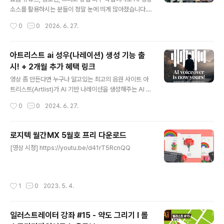
화창이 'AI 이모티콘 공장'이 되는 기적제가 이 조합으로 뭘
소스를 활용하시는 분들이 정말 눈에 띄게 많아졌습니다.
해볼까 고민하다가, 아예 'AI 이모티콘 공장'으로 세팅을 해
하지만 실무에서 AI를 직접 다뤄보신 분들은 아마 100%
작성시간
0
0
2026. 6. 27.
봤는데요. 결과가 아주 흥미롭습니다. 아래..
격하게 공감하실 겁니다. 아무리 좋다는 최신 AI 모델을 가
져와도, 프롬프트 한 번 입력하고 생성 버튼 딱 한 번 누른
다고 해서 내가 머릿속으로 상상했던 그 결과물이 완벽하
아트리스트 ai 성우(나레이션) 생성 기능 출
게 나오는 경우는 거의 없죠. ㅎㅎ결국 원하는 고퀄리티 씬
시! + 2개월 추가 혜택 링크
한 컷을 건지기 위해 수정하고, 또 수정하다 보면... 크레딧
글 내용
을 그야말로 '겁나게' 쓰게 됩니다. 🎁 아트리스트 무제한
영상 좀 만든다면 누구나 알고있는 최고의 음원 사이트 아
요금제 특별 혜택아래 링크를 통해 플랜을 가입하면 추가
트리스트(Artlist)가 AI 기반 나레이션을 생성해주는 AI 보
2개월 무료 혜택을 받을 수 있어요.https://artlist.io/?art
이스오버 기능을 출시 했습니다. AI 기능답게 사용법은 매
작성시간
0
0
2024. 6. 27.
list_aid=WoodySEO_1394&utm_..
우 간단합니다. 1. 아트리스트 사이트로 이동 한 뒤, [Voic
eover] 메뉴를 선택하면 위와 같이 수 많은 성우 리스트가
있습니다. 이해하기 쉽게 샘플 영상과 함께 있으며, 상단 G
로지텍 월간MX 5월호 프리 다운로드
ender를 통해 남녀 성별을 선택하거나 Category를 통
글 내용
[영상 시청] https://youtu.be/d41rT5RcnQQ
해 다양한 분류를 필터링 할 수도 있습니다. 2. 마음에 드는
성우를 찾았다면 우측 상단의 [Select] 버튼을 누릅니
다. 3. 이제, 원하는대로 대본을 입력하고 우측에 있는 [Ge
netate] 버튼을 누르면 잠시 뒤, 선택한 성우의 목소리 톤
작성시간
1
0
2023. 5. 4.
으로 나레이션이 생성 됩니다. 이렇게 생성..
일러스트레이터 강좌 #15 - 약도 그리기 I 롤