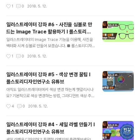
다 :) 패스파인더와 얼라인 기능! 아직도 헷갈리거나 모르신
작성시간
1
0
2018. 5. 12.
다면 꼭 이번강좌를 확인하세요! ■ 롤스토리디자인연구소
유튜브 채널https://www.youtube.com/rollstory
일러스트레이터 강좌 #6 - 사진을 심볼로 만
드는 Image Trace 활용하기 I 롤스토리디
글 내용
자인연구ᄉ..
일러스트레이터의 Image Trace 기능을 이용해, 사진을
벡터화 시켜 심볼로 만들어 보겠습니다. ■ 롤스토리디자
인연구소 유튜브 채널https://www.youtube.com/roll
작성시간
1
0
2018. 5. 12.
story
일러스트레이터 강좌 #5 - 색상 변경 꿀팁 I
롤스토리디자인연구소 유튜브
글 내용
아직도 일러스트레이터에서 색상 변경 하는게 햇갈리시나
요? 기본적으로 색상 변경하는 방법, 그라디언트 색상 주기
그리고 한방에 다양한 색상을 변경하는 꿀팁까지 알아보겠
작성시간
4
0
2018. 5. 12.
습니다! ■ 롤스토리디자인연구소 유튜브 채널https://w
ww.youtube.com/rollstory
일러스트레이터 강좌 #4 - 세일 라벨 만들기 I
롤스토리디자인연구소 유튜브
글 내용
세일 라벨을 디자인하고 투명한 라벨지에 출력해보세요!