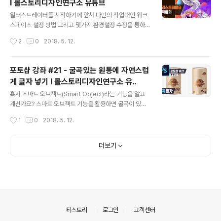
I 롤스토리디자인연구소 유튜브
글 내용
일러스트레이터를 시작하기에 앞서 나만의 작업대인 워크
스페이스 설정 방법 그리고 몇가지 환경설정 수정을 통하
여 보다 편하게 일러스트레이터를 시작해보자구요! ■ 롤
작성시간
2
0
2018. 5. 12.
스토리디자인연구소 유튜브 채널https://www.youtub
e.com/rollstory
포토샵 강좌 #21 - 굴곡있는 원통에 자연스럽
게 글자 넣기 I 롤스토리디자인연구소 유..
글 내용
혹시 스마트 오브젝트(Smart Object)라는 기능을 알고
계신가요? 스마트 오브젝트 기능을 활용하면 굴곡이 있는
원통, 기울기가 있는 평면처럼 어디든 자연스럽게 로고나
작성시간
1
0
2018. 5. 12.
글자를 넣을 수 있답니다! ※ 정정해요! 영상의 4분25초에
나오는 'Warp Mode/랩 모드/ : 감싸기' 라고 표현한 부분
은 'Warp Mode/워프 모드/ : 구부리다' 의 뜻입니다. (영
더보기
어공부 더 열심히 할게요 ㅋㅋ) ■ 롤스토리디자인연구소
유튜브 채널https://www.youtube.com/rollstory
의안내
티스토리
로그인
고객센터