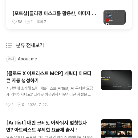
[포토샵]클리핑 마스크를 활용한, 이미지 틀
안에 쉽게 넣기
56
11
조회
7
분류 전체보기
주요 글 목록
About me
공지
[클로드 X 아트리스트 MCP] 캐릭터 이모티
콘 자동 생성하기
글 내용
지난번에 소개해 드린 아트리스트(Artlist) AI 무제한 요금
제 기억하시나요? 크레딧 아까워서 머뭇거리던 시절을 끝
내고 마음껏 시댄스, 클링 같은 고성능 AI 모델을 쓸 수 있
작성시간
2
0
2026. 7. 22.
게 되었다고 소개해 드렸었는데요. 무제한 요금제로 풀렸
으니... 당연히 미친 듯이 뽑아내서 뽕을 뽑아야 이득 이겠
죠?! 😂 그런데 이번에 클로드(Claude)에 아트리스트 M
[Artlist] 매번 크레딧 아까워서 멈칫했다
CP(Model Context Protocol)를 직접 등록할 수 있게
면? 아트리스트 무제한 요금제 출시 !
됐습니다!연결법은 단순히 아트리스트에서 [Connect M
글 내용
CP] 버튼만 클릭하면 자동으로 연결 됩니다! 🤖 클로드 대
요즘 유튜브, 공모전, 그리고 상업 외주 작업에서도 AI 영상