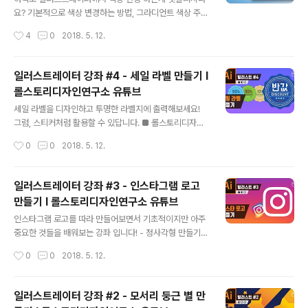
요? 기본적으로 색상 변경하는 방법, 그라디언트 색상 주기
그리고 한방에 다양한 색상을 변경하는 꿀팁까지 알아보겠
작성시간
4
0
2018. 5. 12.
습니다! ■ 롤스토리디자인연구소 유튜브 채널https://w
ww.youtube.com/rollstory
일러스트레이터 강좌 #4 - 세일 라벨 만들기 I
롤스토리디자인연구소 유튜브
글 내용
세일 라벨을 디자인하고 투명한 라벨지에 출력해보세요!
그럼, 스티커처럼 활용할 수 있답니다. ■ 롤스토리디자인
연구소 유튜브 채널https://www.youtube.com/rollst
작성시간
0
0
2018. 5. 12.
ory
일러스트레이터 강좌 #3 - 인스타그램 로고
만들기 I 롤스토리디자인연구소 유튜브
글 내용
인스타그램 로고를 따라 만들어보면서 기초적이지만 아주
중요한 것들을 배워보는 강좌 입니다! - 정사각형 만들기 -
캔버스에 맞게 화면 축소하기 - 레이어 순서 변경하기 - R
작성시간
0
0
2018. 5. 12.
(라운드)값 및 Stroke(테두리)값 고정하기 등등 초보자라
면 알아야할 내용들이 가득하니 꼭 숙지하세요 :) ■ 롤스토
리디자인연구소 유튜브 채널https://www.youtube.co
일러스트레이터 강좌 #2 - 모서리 둥근 별 만
m/rollstory