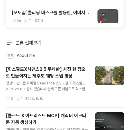
[포토샵]클리핑 마스크를 활용한, 이미지 틀
안에 쉽게 넣기
56
11
조회
8
분류 전체보기
주요 글 목록
About me
공지
[힉스필드X시댄스2.5 무제한] 사진 한 장으
로 만들어지는 제주도 웨딩 스냅 영상
글 내용
영상의 판도를 뒤바꿀 Seedance 2.5 모델이 힉스필드
에 2026.8.7 출시 했습니다.현재 오픈 기념으로 힉스필드
에서 Seedance 2.5를 무려 33일간 무제한으로 사용할
작성시간
0
1
2026. 8. 8.
수 있는데요, 아래 전용 링크를 통해 Seedance 2.5를 무
제한으로 사용해 보세요! https://higgsfield.ai/s/seed
ance-2-5-launch-woody_seo-jwOsmT Higgsfie
[클로드 X 아트리스트 MCP] 캐릭터 이모티
ld AI — AI-native creative suiteCreate images, v
콘 자동 생성하기
ideos, and voice content with Higgsfield AI from
글 내용
text prompts or references. Edit and upscale m
지난번에 소개해 드린 아트리스트(Artlist) AI 무제한 요금