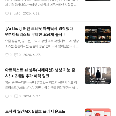
edia, automate creative workflows ..
제 기억하시나요? 크레딧 아까워서 머뭇거리던 시절을 끝
내고 마음껏 시댄스, 클링 같은 고성능 AI 모델을 쓸 수 있
작성시간
2
0
2026. 7. 22.
게 되었다고 소개해 드렸었는데요. 무제한 요금제로 풀렸
으니... 당연히 미친 듯이 뽑아내서 뽕을 뽑아야 이득 이겠
죠?! 😂 그런데 이번에 클로드(Claude)에 아트리스트 M
[Artlist] 매번 크레딧 아까워서 멈칫했다
CP(Model Context Protocol)를 직접 등록할 수 있게
면? 아트리스트 무제한 요금제 출시 !
됐습니다!연결법은 단순히 아트리스트에서 [Connect M
글 내용
CP] 버튼만 클릭하면 자동으로 연결 됩니다! 🤖 클로드 대
요즘 유튜브, 공모전, 그리고 상업 외주 작업에서도 AI 영상
화창이 'AI 이모티콘 공장'이 되는 기적제가 이 조합으로 뭘
소스를 활용하시는 분들이 정말 눈에 띄게 많아졌습니다.
해볼까 고민하다가, 아예 'AI 이모티콘 공장'으로 세팅을 해
하지만 실무에서 AI를 직접 다뤄보신 분들은 아마 100%
작성시간
0
0
2026. 6. 27.
봤는데요. 결과가 아주 흥미롭습니다. 아래..
격하게 공감하실 겁니다. 아무리 좋다는 최신 AI 모델을 가
져와도, 프롬프트 한 번 입력하고 생성 버튼 딱 한 번 누른
다고 해서 내가 머릿속으로 상상했던 그 결과물이 완벽하
아트리스트 ai 성우(나레이션) 생성 기능 출
게 나오는 경우는 거의 없죠. ㅎㅎ결국 원하는 고퀄리티 씬
시! + 2개월 추가 혜택 링크
한 컷을 건지기 위해 수정하고, 또 수정하다 보면... 크레딧
글 내용
을 그야말로 '겁나게' 쓰게 됩니다. 🎁 아트리스트 무제한
영상 좀 만든다면 누구나 알고있는 최고의 음원 사이트 아
요금제 특별 혜택아래 링크를 통해 플랜을 가입하면 추가
트리스트(Artlist)가 AI 기반 나레이션을 생성해주는 AI 보
2개월 무료 혜택을 받을 수 있어요.https://artlist.io/?art
이스오버 기능을 출시 했습니다. AI 기능답게 사용법은 매
작성시간
0
0
2024. 6. 27.
list_aid=WoodySEO_1394&utm_..
우 간단합니다. 1. 아트리스트 사이트로 이동 한 뒤, [Voic
eover] 메뉴를 선택하면 위와 같이 수 많은 성우 리스트가
있습니다. 이해하기 쉽게 샘플 영상과 함께 있으며, 상단 G
로지텍 월간MX 5월호 프리 다운로드
ender를 통해 남녀 성별을 선택하거나 Category를 통
글 내용