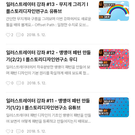
일러스트레이터 강좌 #13 - 무지개 그리기 I
롤스토리디자인연구소 유튜브
글 내용
간단한 무지개와 구름을 그려보며 이번 강좌에서도 새로운
툴을 배워 볼게요.- Offset Path : 일정한 수치로 오브젝
트 크기를 키우거나 줄이기 - 단축키 설정 - Expand : 선
작성시간
2
0
2018. 5. 12.
을 면으로 - Shape Builder Tool : 너무나 고마운 쉐이
프 빌더 툴 ■ 롤스토리디자인연구소 유튜브 채널https://
www.youtube.com/rollstory
일러스트레이터 강좌 #12 - 땡땡이 패턴 만들
기(2/2) I 롤스토리디자인연구소 우디
글 내용
일러스트레이터에서 자유분방한 땡땡이 패턴을 만들어 보
며 패턴 디자인의 기본 원리를 확실하게 배워 보도록 합시
다! 꿀팁이 가득하니, 패턴 디자인에 관심 있으셨던 분들은
작성시간
0
0
2018. 5. 12.
꼭 시청하세요 :) ■ 롤스토리디자인연구소 유튜브 채널htt
ps://www.youtube.com/rollstory
일러스트레이터 강좌 #11 - 땡땡이 패턴 만들
기(1/2) I 롤스토리디자인연구소 유튜브
글 내용
일러스트레이터 패턴 디자인의 기초인 땡땡이 패턴을 만들
어 보면서 어떻게 패턴을 등록하고 만들어지는지 배워보겠
습니다. ■ 롤스토리디자인연구소 유튜브 채널https://w
작성시간
2
0
2018. 5. 12.
ww.youtube.com/rollstory