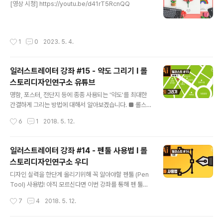
[영상 시청] https://youtu.be/d41rT5RcnQQ
해 다양한 분류를 필터링 할 수도 있습니다. 2. 마음에 드는
성우를 찾았다면 우측 상단의 [Select] 버튼을 누릅니
다. 3. 이제, 원하는대로 대본을 입력하고 우측에 있는 [Ge
netate] 버튼을 누르면 잠시 뒤, 선택한 성우의 목소리 톤
작성시간
1
0
2023. 5. 4.
으로 나레이션이 생성 됩니다. 이렇게 생성..
일러스트레이터 강좌 #15 - 약도 그리기 I 롤
스토리디자인연구소 유튜브
글 내용
명함, 포스터, 전단지 등에 종종 사용되는 '약도'를 최대한
간결하게 그리는 방법에 대해서 알아보겠습니다. ■ 롤스
토리디자인연구소 유튜브 채널https://www.youtube.c
작성시간
6
1
2018. 5. 12.
om/rollstory
일러스트레이터 강좌 #14 - 펜툴 사용법 I 롤
스토리디자인연구소 우디
글 내용
디자인 실력을 한단계 올리기위해 꼭 알아야할 펜툴 (Pen
Tool) 사용법! 아직 모르신다면 이번 강좌를 통해 펜 툴을
익히도록 하세요! 영상에 보이는 예제 파일은 바로 밑에 있
작성시간
7
4
2018. 5. 12.
어요 :) ■ 롤스토리디자인연구소 유튜브 채널https://ww
w.youtube.com/rollstory