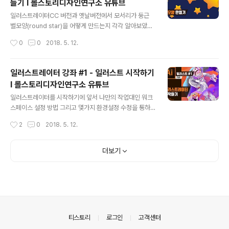
들기 I 롤스토리디자인연구소 유튜브
글 내용
일러스트레이터CC 버전과 옛날버전에서 모서리가 둥근
별모양(round star)을 어떻게 만드는지 각각 알아보았습
니다. 도형에 라운드를 쉽게 주는 방법! 꼭 익혀두세요! ■
작성시간
0
0
2018. 5. 12.
롤스토리디자인연구소 유튜브 채널https://www.youtu
be.com/rollstory
일러스트레이터 강좌 #1 - 일러스트 시작하기
I 롤스토리디자인연구소 유튜브
글 내용
일러스트레이터를 시작하기에 앞서 나만의 작업대인 워크
스페이스 설정 방법 그리고 몇가지 환경설정 수정을 통하
여 보다 편하게 일러스트레이터를 시작해보자구요! ■ 롤
작성시간
2
0
2018. 5. 12.
스토리디자인연구소 유튜브 채널https://www.youtub
e.com/rollstory
더보기
의안내
티스토리
로그인
고객센터