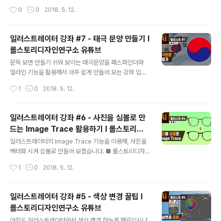
습니다 ■ 롤스토리디자인연구소 유튜브 채널https://ww
작성시간
0
0
2018. 5. 12.
w.youtube.com/rollstory
일러스트레이터 강좌 #7 - 태극 문양 만들기 I
롤스토리디자인연구소 유튜브
글 내용
문득 보면 만들기 쉬워 보이는 태극문양을 패스파인더와
얼라인 기능을 활용해서 아주 쉽게 만들어 보는 강좌 입니
다 :) 패스파인더와 얼라인 기능! 아직도 헷갈리거나 모르신
작성시간
1
0
2018. 5. 12.
다면 꼭 이번강좌를 확인하세요! ■ 롤스토리디자인연구소
유튜브 채널https://www.youtube.com/rollstory
일러스트레이터 강좌 #6 - 사진을 심볼로 만
드는 Image Trace 활용하기 I 롤스토리디
글 내용
자인연구ᄉ..
일러스트레이터의 Image Trace 기능을 이용해, 사진을
벡터화 시켜 심볼로 만들어 보겠습니다. ■ 롤스토리디자
인연구소 유튜브 채널https://www.youtube.com/roll
작성시간
1
0
2018. 5. 12.
story
일러스트레이터 강좌 #5 - 색상 변경 꿀팁 I
롤스토리디자인연구소 유튜브
글 내용
아직도 일러스트레이터에서 색상 변경 하는게 햇갈리시나