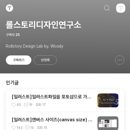
검색하기
티스토리
롤스토리디자인연구소
구독자
25
Rollstory Design Lab by. Woody
구독하기
방명록
신고하기 레이어
열기
인기글
[일러스트]일러스트파일을 포토샵으로 가져
오기
45
19
조회
17
[일러스트]캔버스 사이즈(canvas size) 변
경하기
143
16
조회
15