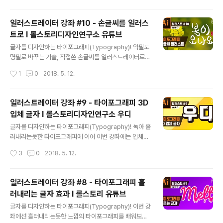
일러스트레이터 강좌 #10 - 손글씨를 일러스
트로 I 롤스토리디자인연구소 유튜브
글 내용
글자를 디자인하는 타이포그래피(Typography)! 악필도
명필로 바꾸는 기술, 직접쓴 손글씨를 일러스트레이터로
옮겨 멋지게 꾸며보는 강좌 입니다. ■ 롤스토리디자인연
작성시간
1
0
2018. 5. 12.
구소 유튜브 채널https://www.youtube.com/rollstor
y
일러스트레이터 강좌 #9 - 타이포그래피 3D
입체 글자 I 롤스토리디자인연구소 우디
글 내용
글자를 디자인하는 타이포그래피(Typography)! 녹아 흘
러내리는듯한 타이포그래피에 이어 이번 강좌에는 입체감
이 느껴지는 3D 글자를 만들어 보겠습니다 :) ■ 롤스토리
작성시간
3
0
2018. 5. 12.
디자인연구소 유튜브 채널https://www.youtube.com/
rollstory
일러스트레이터 강좌 #8 - 타이포그래피 흘
러내리는 글자 효과 I 롤스토리 유튜브
글 내용
글자를 디자인하는 타이포그래피(Typography)! 이번 강
좌에선 흘러내리는듯한 느낌의 타이포그래피를 배워보겠