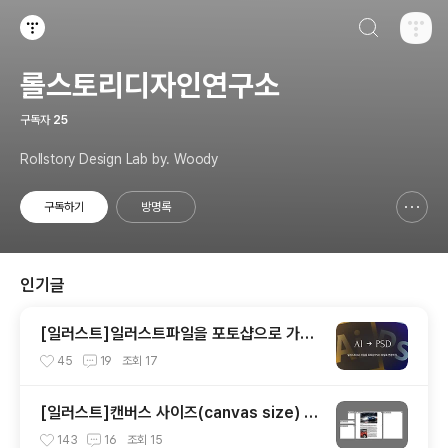
검색하기
티스토리
롤스토리디자인연구소
구독자
25
Rollstory Design Lab by. Woody
구독하기
방명록
신고하기 레이어
열기
인기글
[일러스트]일러스트파일을 포토샵으로 가져
오기
45
19
조회
17
[일러스트]캔버스 사이즈(canvas size) 변
경하기
143
16
조회
15