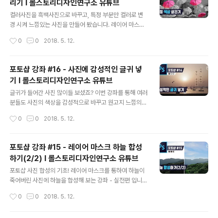
리기 I 롤스토리디자인연구소 유튜브
글 내용
컬러사진을 흑백사진으로 바꾸고, 특정 부분만 컬러로 변
경 시켜 느낌있는 사진을 만들어 봤습니다. 레이어 마스크
모드에서 이미지를 지우는 방법인 1. Brush Tool (브러쉬
작성시간
0
0
2018. 5. 12.
툴) 2. Pen Tool (펜 툴) 3. Quick Selection Tool (퀵
설렉션 툴) 에 관하여 자세하게 다뤘으니 이번 강좌도 놓치
지 말고 꼭 확인하세요! ■ 롤스토리디자인연구소 유튜브
포토샵 강좌 #16 - 사진에 감성적인 글귀 넣
채널https://www.youtube.com/rollstory
기 I 롤스토리디자인연구소 유튜브
글 내용
글귀가 들어간 사진 많이들 보셨죠? 이번 강좌를 통해 여러
분들도 사진의 색상을 감성적으로 바꾸고 원고지 느낌의
틀에 글자를 넣어 보세요. 이상하게 이 영상만 유튜브 연동
작성시간
0
0
2018. 5. 12.
이 안되네요.. ㅠㅠ 죄송합니다. 곧 수정토록 하겠습니다. h
ttps://youtu.be/_8fN9QI8Z3w ■ 롤스토리디자인연
구소 유튜브 채널https://www.youtube.com/rollstor
포토샵 강좌 #15 - 레이어 마스크 하늘 합성
y
하기(2/2) I 롤스토리디자인연구소 유튜브
글 내용
포토샵 사진 합성의 기초! 레이어 마스크를 통하여 하늘이
죽어버린 사진에 하늘을 합성해 보는 강좌 - 실전편 입니다
:) 합성의 기초를 잘 배워서 응용 해보자구요! ■ 롤스토리
작성시간
0
0
2018. 5. 12.
디자인연구소 유튜브 채널https://www.youtube.com/
rollstory