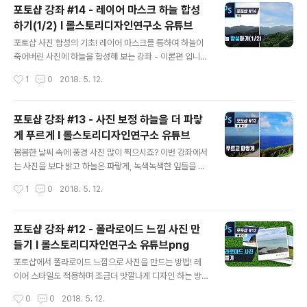
포토샵 강좌 #14 - 레이어 마스크 하늘 합성
하기(1/2) I 롤스토리디자인연구소 유튜브
글 내용
포토샵 사진 합성의 기초! 레이어 마스크를 통하여 하늘이
죽어버린 사진에 하늘을 합성해 보는 강좌 - 이론편 입니다
:) 평소 레이어 마스크를 잘 모르시거나 어려우셨던 분은 이
작성시간
1
0
2018. 5. 12.
번 강좌에서 확실하게 개념을 이해하세요! ■ 롤스토리디
자인연구소 유튜브 채널https://www.youtube.com/ro
llstory
포토샵 강좌 #13 - 사진 보정 하늘을 더 파랗
게 푸르게 I 롤스토리디자인연구소 유튜브
글 내용
봄봄한 날씨 속에 풍경 사진 많이 찍으시죠? 이번 강좌에서
는 사진을 보다 밝고 하늘은 파랗게, 녹색녹색한 잎들을 더
푸르게 만드는 포토샵의 Curve와 Selective Color를
작성시간
1
0
2018. 5. 12.
활용한 꿀정보들이 가득하니 꼭 확인하시고 여러분들도 봄
봄한 사진으로 보정하시길 바라겠습니다 :)!! ■ 롤스토리디
자인연구소 유튜브 채널https://www.youtube.com/ro
포토샵 강좌 #12 - 폴라로이드 느낌 사진 만
llstory
들기 I 롤스토리디자인연구소 유튜브png
글 내용
포토샵에서 폴라로이드 느낌으로 사진을 만드는 방법! 레
이어 스타일도 적용하며 조금더 맛깔나게 디자인 하는 방
법을 배워보겠습니다. ■ 롤스토리디자인연구소 유튜브 채
작성시간
0
0
2018. 5. 12.
널https://www.youtube.com/rollstory