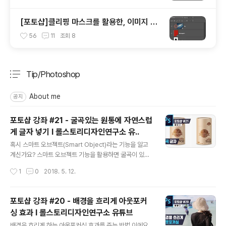
[포토샵]클리핑 마스크를 활용한, 이미지 틀
안에 쉽게 넣기
56
11
조회
8
Tip/Photoshop
분류 전체보기
주요 글 목록
About me
공지
포토샵 강좌 #21 - 굴곡있는 원통에 자연스럽
게 글자 넣기 I 롤스토리디자인연구소 유..
글 내용
혹시 스마트 오브젝트(Smart Object)라는 기능을 알고
계신가요? 스마트 오브젝트 기능을 활용하면 굴곡이 있는
원통, 기울기가 있는 평면처럼 어디든 자연스럽게 로고나
작성시간
1
0
2018. 5. 12.
글자를 넣을 수 있답니다! ※ 정정해요! 영상의 4분25초에
나오는 'Warp Mode/랩 모드/ : 감싸기' 라고 표현한 부분
은 'Warp Mode/워프 모드/ : 구부리다' 의 뜻입니다. (영
포토샵 강좌 #20 - 배경을 흐리게 아웃포커
어공부 더 열심히 할게요 ㅋㅋ) ■ 롤스토리디자인연구소
싱 효과 I 롤스토리디자인연구소 유튜브
유튜브 채널https://www.youtube.com/rollstory
글 내용
배경을 흐리게 하는 아웃포커싱 효과를 주는 방법 이에요.