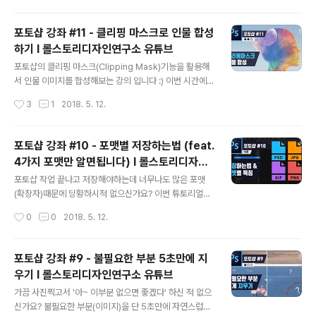
포토샵 강좌 #11 - 클리핑 마스크로 인물 합성
하기 I 롤스토리디자인연구소 유튜브
글 내용
포토샵의 클리핑 마스크(Clipping Mask)기능을 활용해
서 인물 이미지를 합성해보는 강의 입니다 :) 이번 시간에도
블렌딩 모드와 여러가지 자주 쓰이는 단축키 및 중요한 팁
작성시간
3
1
2018. 5. 12.
들이 있으니 놓치지 말고 확인하세요. ■ 롤스토리디자인
연구소 유튜브 채널https://www.youtube.com/rollst
ory
포토샵 강좌 #10 - 포맷별 저장하는법 (feat.
4가지 포맷만 알면됩니다) I 롤스토리디자인
글 내용
여..
포토샵 작업 끝나고 저장해야하는데 너무나도 많은 포맷
(확장자)때문에 당황하시적 없으신가요? 이번 튜토리얼에
서 우디가 확실하게 알려드리겠습니다! ■ 롤스토리디자인
작성시간
0
0
2018. 5. 12.
연구소 유튜브 채널https://www.youtube.com/rollst
ory
포토샵 강좌 #9 - 불필요한 부분 5초만에 지
우기 I 롤스토리디자인연구소 유튜브
글 내용
가끔 사진찍고서 '아~ 이부분 없으면 좋겠다' 하신 적 없으
신가요? 불필요한 부분(이미지)을 단 5초만에 자연스럽게