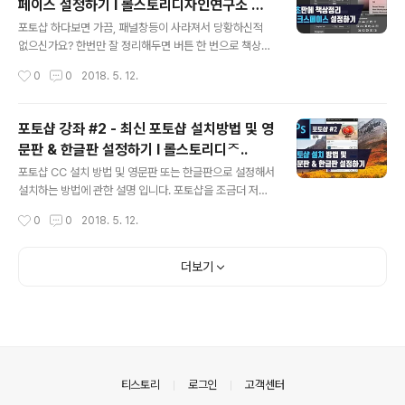
페이스 설정하기 I 롤스토리디자인연구소 유
글 내용
ᄐ..
포토샵 하다보면 가끔, 패널창등이 사라져서 당황하신적
없으신가요? 한번만 잘 정리해두면 버튼 한 번으로 책상을
정리할 수 있답니다. 나만의 워크스페이스를 저장하고 되
작성시간
0
0
2018. 5. 12.
돌리는 방법! 꼭 알아두세요! ■ 롤스토리디자인연구소 유
튜브 채널https://www.youtube.com/rollstory
포토샵 강좌 #2 - 최신 포토샵 설치방법 및 영
문판 & 한글판 설정하기 I 롤스토리디ᄌ..
글 내용
포토샵 CC 설치 방법 및 영문판 또는 한글판으로 설정해서
설치하는 방법에 관한 설명 입니다. 포토샵을 조금더 저렴
하게 구매하는 방법도 있으니 놓치지 말고 확인하시고 이
작성시간
0
0
2018. 5. 12.
제, 포토샵을 신나게 배워 보자구요! ■ 롤스토리디자인연
구소 유튜브 채널https://www.youtube.com/rollstor
y ■ 롤스토리디자인연구소 유튜브 채널https://www.yo
더보기
utube.com/rollstory 출처: http://rollstory.tistory.c
om/258 [Rollstory]
의안내
티스토리
로그인
고객센터