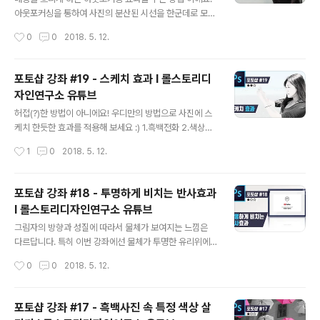
아웃포커싱을 통하여 사진의 분산된 시선을 한군데로 모아
예쁜 사진으로 만들어 보세요! ■ 롤스토리디자인연구소
작성시간
0
0
2018. 5. 12.
유튜브 채널https://www.youtube.com/rollstory
포토샵 강좌 #19 - 스케치 효과 I 롤스토리디
자인연구소 유튜브
글 내용
허접(?)한 방법이 아니에요! 우디만의 방법으로 사진에 스
케치 한듯한 효과를 적용해 보세요 :) 1.흑백전화 2.색상반
전 3.Linear Dodge (add) 블렌딩 추가 4. Minimun 수
작성시간
1
0
2018. 5. 12.
치 1 적용 5. 레이어스타일의 Blend if 바 조정 6. 약간의
컬러 추가 ■ 롤스토리디자인연구소 유튜브 채널https://
www.youtube.com/rollstory
포토샵 강좌 #18 - 투명하게 비치는 반사효과
I 롤스토리디자인연구소 유튜브
글 내용
그림자의 방향과 성질에 따라서 물체가 보여지는 느낌은
다르답니다. 특히 이번 강좌에선 물체가 투명한 유리위에
있을때 볼 수 있는 '투명하게 비치는 반사 효과'를 만들어
작성시간
0
0
2018. 5. 12.
보도록 하겠습니다 : ■ 롤스토리디자인연구소 유튜브 채
널https://www.youtube.com/rollstory
포토샵 강좌 #17 - 흑백사진 속 특정 색상 살