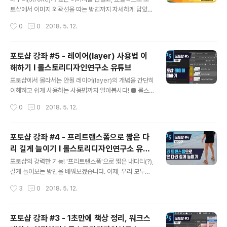
토샵에서 이미지 외곽선을 따는 방법까지 자세하게 담았습
니다 :) 예제파일은 유튜브 링크를 통해 영상아래에 보시면
작성시간
0
0
2018. 5. 12.
있습니다 ■ 롤스토리디자인연구소 유튜브 채널https://w
ww.youtube.com/rollstory
포토샵 강좌 #5 - 레이어(layer) 사용법 이
해하기 I 롤스토리디자인연구소 유튜브
글 내용
포토샵에서 몰라서는 안될 레이어(layer)의 개념을 간단히
이해하고 쉽게 사용하는 사용법까지 알아봅시다! ■ 롤스
토리디자인연구소 유튜브 채널https://www.youtube.c
작성시간
0
0
2018. 5. 12.
om/rollstory
포토샵 강좌 #4 - 프리트랜스폼으로 짧은 다
리 길게 늘이기 I 롤스토리디자인연구소 유튜
글 내용
브
포토샵의 강력한 기능! '프리트랜스폼'으로 짧은 내다리(?),
길게 늘여보는 방법을 배워보겠습니다. 이제, 우리 모두가
디지털 세상에선 8등신이 됩니다! (ㅠㅠ..) ■ 롤스토리디
작성시간
3
0
2018. 5. 12.
자인연구소 유튜브 채널https://www.youtube.com/ro
llstory
포토샵 강좌 #3 - 1초만에 책상 정리, 워크스