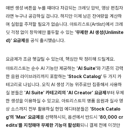
매번 생성 버튼을 누를 때마다 차감되는 크레딧 압박, 영상 편집자
라면 누구나 공감하실 겁니다. 하지만 이제 남은 잔여량을 계산하
며 실험을 주저할 필요가 없습니다. 아트리스트(Artlist)에서 크레
딧 걱정 없이 창작에만 몰두할 수 있는
'무제한 AI 생성(Unlimite
d)' 요금제
를 공식 출시했습니다.
요금제가 조금 헷갈릴 수 있는데, 핵심만 딱 정리해 드릴게요.
아트리스트는 순수 AI 기능만 제공하는
'AI Suite'
와 기존의 강력
한 음원 라이브러리까지 포함하는
'Stock Catalog'
두 가지 카
테고리로 나뉩니다. 오직 AI 생성 기능 위주로만 집중해서 사용하
실 분들은
'AI Suite' 카테고리의 'AI Creator' 요금제
부터 무제
한 생성을 이용하실 수 있고요. 아트리스트의 명품 음원과 실사 영
상 소스까지 전부 활용하실 현업 에디터분들은
'Stock Catalo
g'의 'Max' 요금제
를 선택하시되, 옵션에서 반드시
'80,000 cr
edits'를 지정해야 무제한 기능이 활성화
되니 결제 전에 이것만