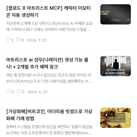
[클로드 X 아트리스트 MCP] 캐릭터 이모티
콘 자동 생성하기
글 내용
지난번에 소개해 드린 아트리스트(Artlist) AI 무제한 요금
제 기억하시나요? 크레딧 아까워서 머뭇거리던 시절을 끝
내고 마음껏 시댄스, 클링 같은 고성능 AI 모델을 쓸 수 있
2
0
2026. 7. 22.
게 되었다고 소개해 드렸었는데요. 무제한 요금제로 풀렸
으니... 당연히 미친 듯이 뽑아내서 뽕을 뽑아야 이득 이겠
죠?! 😂 그런데 이번에 클로드(Claude)에 아트리스트 M
아트리스트 ai 성우(나레이션) 생성 기능 출
CP(Model Context Protocol)를 직접 등록할 수 있게
됐습니다!연결법은 단순히 아트리스트에서 [Connect M
시! + 2개월 추가 혜택 링크
글 내용
CP] 버튼만 클릭하면 자동으로 연결 됩니다! 🤖 클로드 대
영상 좀 만든다면 누구나 알고있는 최고의 음원 사이트 아
화창이 'AI 이모티콘 공장'이 되는 기적제가 이 조합으로 뭘
트리스트(Artlist)가 AI 기반 나레이션을 생성해주는 AI 보
해볼까 고민하다가, 아예 'AI 이모티콘 공장'으로 세팅을 해
이스오버 기능을 출시 했습니다. AI 기능답게 사용법은 매
봤는데요. 결과가 아주 흥미롭습니다. 아래..
0
0
2024. 6. 27.
우 간단합니다. 1. 아트리스트 사이트로 이동 한 뒤, [Voic
eover] 메뉴를 선택하면 위와 같이 수 많은 성우 리스트가
있습니다. 이해하기 쉽게 샘플 영상과 함께 있으며, 상단 G
[가상화폐]비트코인, 이더리움 빗썸으로 가상
ender를 통해 남녀 성별을 선택하거나 Category를 통
해 다양한 분류를 필터링 할 수도 있습니다. 2. 마음에 드는
화폐 거래 방법
글 내용
성우를 찾았다면 우측 상단의 [Select] 버튼을 누릅니
컴퓨터 시스템을 감염시켜 접근을 제한하고 일종의 몸값을
다. 3. 이제, 원하는대로 대본을 입력하고 우측에 있는 [Ge
요구하는 악성 소프트웨어의 한 종류인 랜섬웨어(Ranso
netate] 버튼을 누르면 잠시 뒤, 선택한 성우의 목소리 톤