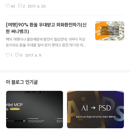
mware)가 최근에 기승하면서 몸값으로 해커들은 비트코
으로 나레이션이 생성 됩니다. 이렇게 생성..
42
2
2017. 6. 20.
인(Bitcoin)이나 이더리움(Ethereum)과같은 가상화폐를
요구 하고 있는데요. 이 때문에 최근 가상화폐의 인기도가
급 상승하면서 가상화폐에 관심을 가지고 있는 사람이 많
[여행]90% 환율 우대받고 외화환전하기(신
아 졌습니다. (실제로 네이버 인기 검색어에도 며칠간 노출
된적도 있었습니다) 어쨌거나 제가 해당 포스팅을 쓰는 이
한 써니뱅크)
글 내용
유는 절대 '쉽게 돈을 벌 수 있는 방법'을 설명 드리는게 아
해외 여행이나 출장때문에 환전이 필요한데, 아무리 작은
닌, 가상화폐의 개념과 실제로 거래를 해보는 방법에 대한
돈이라도 환율 우대를 얼마 받지 못하고 환전 하기엔 마음
정보를 아셨으면 하는 수준에서 포스팅을 합니다. 시작하
이 너무 아픕니다. 그렇다고 이래저래 환전 하려고 하니 S
기에 앞서, 실제로 주식에서는 주가가 5%만 치솓아도 대
1
0
2017. 6. 9.
NS공유에 얼마 이상을 해야하는 등등 복잡한것이 이만저
박이라는 단어를 쓰는 경우지만..
만이 아닙니다. 이번에 이른 휴가를 받아 잠시 해외로 나가
게 되어 USD(미국달러)가 필요 했는데 이래저래 알아보다
가 신한은행의 써니뱅크(Sunnybank)를 이용하면 아무런
조건없이 주요화폐(미국/일본 등)는90%나 환율 우대를
이 블로그 인기글
쉽게 받을 수 있는 방법을 찾게되어 혹시나 모르시는 분들
에게 도움이 되셨으면 합니다! ※ 신한은행의 써니뱅크에서
지원비를 받지 않은 순수 개인적으로 작성한 포스팅 입니
다 :) 먼저, 써니뱅크를 통한 환전의 장점을 몇가지 정리해
보았습니다. - 복잡한것 없다. 그..