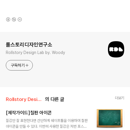
(새창열림)
로그 정보
롤스토리디자인연구소
Rollstory Design Lab by. Woody
구독하기
더보기
Rollstory Design/7月 - July
의 다른 글
[제작가이드]칠판 아이콘
글 내용
질감만 잘 표현한다면 간단하게 쉐이프툴을 이용하여 칠판
아이콘을 만들 수 있다. 이번에 사용한 질감은 저번 포스팅