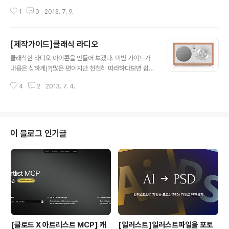
(클래식라디오)에서 사용했던 fiber와는 비슷하지만 다른
1
0
2013. 7. 9.
Noise와 Motion Blur을 사용하였다. 제작 순서를 알아
보자. 01.가로세로 512px의 캔버스를 만든다. 02.그림과
같이 쉐이프툴을 이용하여 사각형의 쉐이프를 만들고(칠판
[제작가이드]클래식 라디오
의 틀이 될 부분이다), 아래의 레이어스타일을 적용한다.
글 내용
▲wood레이어의 레이어 스타일 ▲wood레이어에 스타
클래식한 라디오 아이콘을 만들어 보겠다. 이번 가이드가
일이 적용된 모습 03.다음은 wood레이어의 질감을 표현
내용은 심하게(?)많은 편이지만 천천히 따라하다보면 쉽게
할 차례다. 새레이어를 하나 만든뒤, 그림과 같이 검정색으
할 수 있을것이다. 저번 테이크아웃커피컵처럼 펜툴로 직
로 채우고 Noise와 Blur를 주어 기본적인 질감을 표현한
4
2
2013. 7. 4.
접 그려야 하는 쉐이프가 없기 때문이다. 01.가로 650px,
뒤 Level을 이용하여 채도를 높인다. 04.Add Noise, M
세로 500px의 캔버스를 생성한다. 02.기본적으로 백그
ot..
라운드를 어둡게 만들고, 새로운 레이어를 하나 생성한뒤,
아무 색상이나 채운다.(백그라운드를 그대로 복사해도 된
다) 그리고 Fibers를 줄건데, Fibers필터는 전경색과 배
이 블로그 인기글
경색이 무엇이냐에 따라서 마치 나무결모양의 이미지를 만
들 수 있다. 위의 그림처럼 전경색과 배경색을 나무색상과
비슷하게 한뒤 Filter - Render - Fibers를 적용한다. 0
3.새레이어에 Fibers가 적용 됬다면 트랜스폼(comman
d ..
[클로드 X 아트리스트 MCP] 캐
[일러스트]일러스트파일을 포토