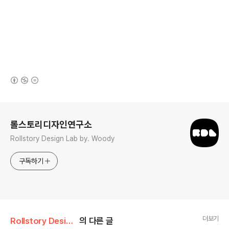
(새창열림)
로그 정보
롤스토리디자인연구소
Rollstory Design Lab by. Woody
구독하기
더보기
Rollstory Design/11月 - November
의 다른 글