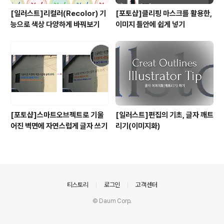
[일러스트]리컬러(Recolor) 기
[포토샵]클리핑 마스크를 활용한,
능으로 색상 다양하게 바꿔보기
이미지 틀안에 쉽게 넣기
[포토샵]스마트오브젝트로 기울
[일러스트]편집의 기초, 글자 깨트
어진 벽면에 자연스럽게 글자 쓰기
리기(이미지화)
의안내
티스토리
로그인
고객센터
© Daum Corp.