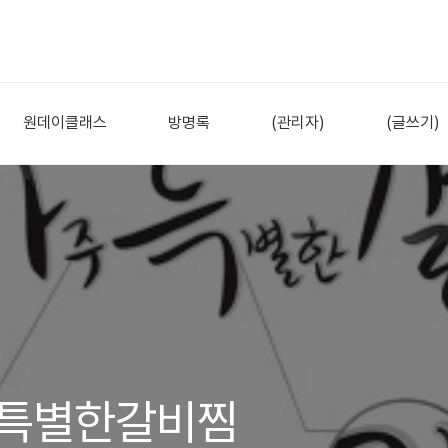
원데이클래스
방명록
(관리자)
(글쓰기)
주특별한갈비찜