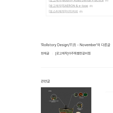
[로고제작]Bounty Road Dental Practice
(0)
[로고제작]SAERON & e-loop
(0)
[포스터제작]더치커피
(0)
'Rollstory Design/11月 - November'의 다른글
현재글
[로고제작]아주특별한갈비찜
관련글