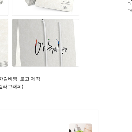
문
To
자
Ye
수
한갈비찜' 로고 제작.
(캘러그래피)