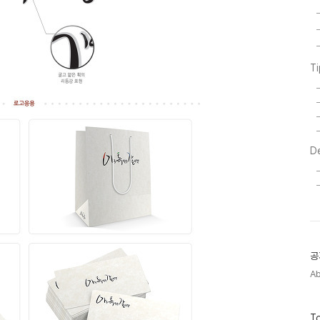
T
D
공
A
방
To