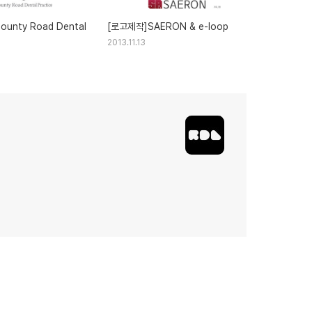
unty Road Dental
[로고제작]SAERON & e-loop
2013.11.13