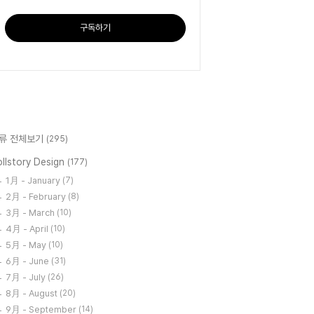
구독하기
류 전체보기
(295)
llstory Design
(177)
1月 - January
(7)
2月 - February
(8)
3月 - March
(10)
4月 - April
(10)
5月 - May
(10)
6月 - June
(31)
7月 - July
(26)
8月 - August
(20)
9月 - September
(14)