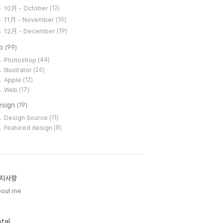
10月 - October
(12)
11月 - November
(10)
12月 - December
(19)
ip
(99)
Photoshop
(44)
Illustrator
(26)
Apple
(12)
Web
(17)
esign
(19)
Design Source
(11)
Featured design
(8)
지사항
bout me
tal