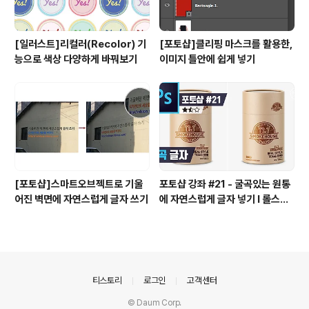
[일러스트]리컬러(Recolor) 기
[포토샵]클리핑 마스크를 활용한,
능으로 색상 다양하게 바꿔보기
이미지 틀안에 쉽게 넣기
[포토샵]스마트오브젝트로 기울
포토샵 강좌 #21 - 굴곡있는 원통
어진 벽면에 자연스럽게 글자 쓰기
에 자연스럽게 글자 넣기 I 롤스토
리디자인연구소 유..
의안내
티스토리
로그인
고객센터
© Daum Corp.