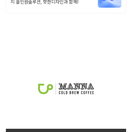
지 올인원솔루션, 핫한디자인과 함께!