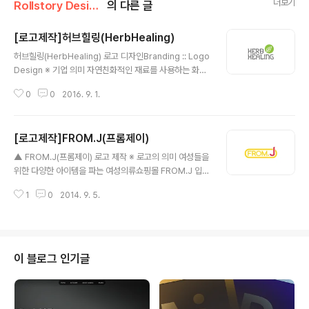
더보기
Rollstory Design/9月 - September
의 다른 글
[로고제작]허브힐링(HerbHealing)
글 내용
허브힐링(HerbHealing) 로고 디자인Branding :: Logo
Design ※ 기업 의미 자연친화적인 재료를 사용하는 화장
품 제작 기업 입니다. ※ 브랜딩 의미/keyword/ 자연, 나
0
0
2016. 9. 1.
뭇잎, 신선함 자연적인 느낌이 걸맞게 '녹색'의 심플한 원안
에 둥그스름한 나뭇잎을 더하여 만든 심볼 속에 깔끔한 형
태로 텍스트로 배치하여 디자인한 로고 입니다.
[로고제작]FROM.J(프롬제이)
글 내용
▲ FROM.J(프롬제이) 로고 제작 ※ 로고의 의미 여성들을
위한 다양한 아이템을 파는 여성의류쇼핑몰 FROM.J 입니
다. 의류에서 부터시작하여 향후 가방/악세사리등 다양한
1
0
2014. 9. 5.
연령층과 더불어 고객들에게 다가갈 예정입니다. 노란색
테두리속에 핫핑크색상으로 포인트를 준 'J'를 이용하여 단
순하지만, 아주 개성있는 로고를 디자인 하였습니다.
이 블로그 인기글