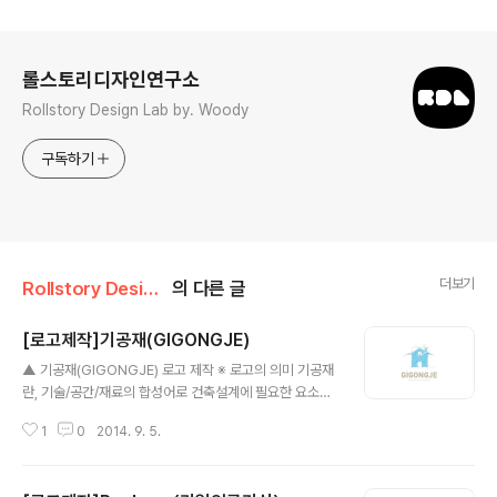
로그 정보
롤스토리디자인연구소
Rollstory Design Lab by. Woody
구독하기
더보기
Rollstory Design/9月 - September
의 다른 글
[로고제작]기공재(GIGONGJE)
글 내용
▲ 기공재(GIGONGJE) 로고 제작 ※ 로고의 의미 기공재
란, 기술/공간/재료의 합성어로 건축설계에 필요한 요소의
첫글자를 따온 건축사사무소(건축설계) 입니다. 누구나 알
1
0
2014. 9. 5.
수 있는 집모양의 심볼을 그냥 사용하기보다는, 마치, 연필
로 스케치하고 하늘색 색연필로 색상을 칠한듯한 느낌의
자유로운 심볼을 디자인 하였습니다. 그리고 그 아랫쪽엔