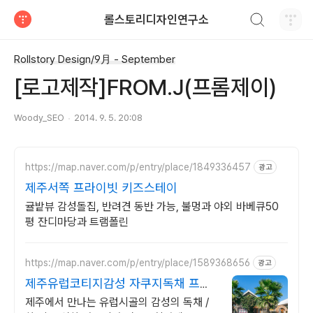
검색하기
롤스토리디자인연구소
티스토리
Rollstory Design/9月 - September
[로고제작]FROM.J(프롬제이)
Woody_SEO
2014. 9. 5. 20:08
https://map.naver.com/p/entry/place/1849336457
광고
제주서쪽 프라이빗 키즈스테이
귤밭뷰 감성돌집, 반려견 동반 가능, 불멍과 야외 바베큐50
평 잔디마당과 트램폴린
https://map.naver.com/p/entry/place/1589368656
광고
제주유럽코티지감성 자쿠지독채 프라
이빗 제주여행, 유럽감성
제주에서 만나는 유럽시골의 감성의 독채 /