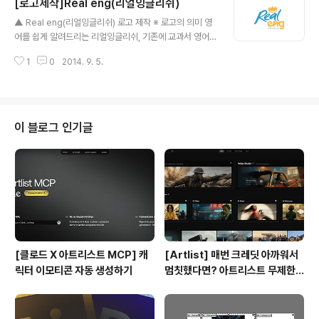
[로고제작]Real eng(리얼잉글리쉬)
로고명과 부제목을 단순하게 표현하였습니다.
글 내용
▲ Real eng(리얼잉글리쉬) 로고 제작 ※ 로고의 의미 영
어를 쉽게 알려드리는 리얼잉글리쉬, 기존에 교과서 영어
로만 공부하셨던 분들이, 이해하기 힘들었던 원어민들만의
1
0
2014. 9. 5.
표현과, 슬랭같은 표현뿐만 아니라 다양한 종류의 영어를
쉽게 알리고자, 프랑스에 거주하시는 한인분이 의뢰하신
로고 입니다. 영어를 정복하자는 의미에서 '왕관'의 심볼을
사용하였으며, 알파벳 'Real' 은 손글씨 느낌이 나는 캘러
그래피형, 알파벳 'eng'는 서로 이어진듯한 느낌으로 디자
이 블로그 인기글
인하게 되었습니다. 또한, 알파벳 'eng' 의 겹쳐지는 부분
에는 약간의 그림자를 추가하여 조금더 입체적인 느낌을
부각시켰습니다.
[클로드 X 아트리스트 MCP] 캐
[Artlist] 매번 크레딧 아까워서
릭터 이모티콘 자동 생성하기
멈칫했다면? 아트리스트 무제한
요금제 출시 !