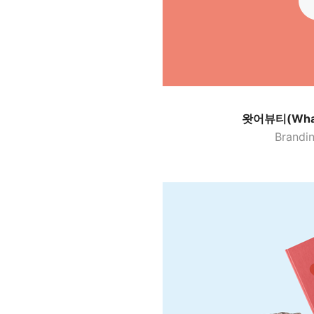
왓어뷰티(What
Brandin