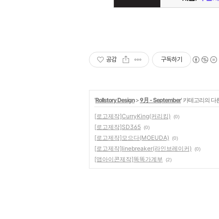
공감
구독하기
'
Rollstory Design
>
9月 - September
' 카테고리의 다
[로고제작]CurryKing(커리킹)
(0)
[로고제작]SD365
(0)
[로고제작]모으다(MOEUDA)
(0)
[로고제작]linebreaker(라인브레이커)
(0)
[앱아이콘제작]똑똑가계부
(2)