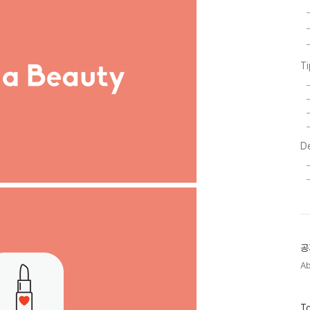
T
D
공
A
방
To