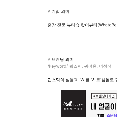
※ 기업 의미
출장 전문 뷰티숍 왓어뷰티(WhataBea
※ 브랜딩 의미
/keyword/ 립스틱, 귀여움, 여성적
립스틱의 심볼과 'W'를 '하트'심볼로