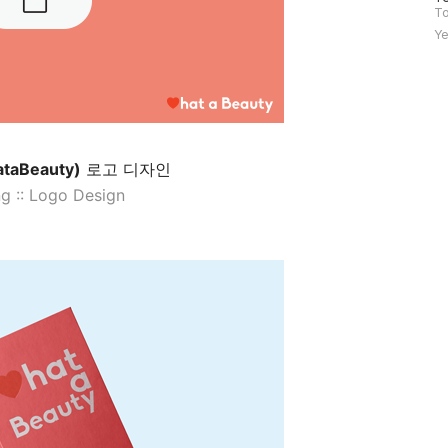
문
To
자
Ye
수
aBeauty)
로고 디자인
g :: Logo Design