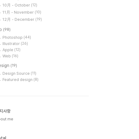
10月 - October
(12)
11月 - November
(10)
12月 - December
(19)
ip
(98)
Photoshop
(44)
Illustrator
(26)
Apple
(12)
Web
(16)
esign
(19)
Design Source
(11)
Featured design
(8)
지사항
bout me
tal