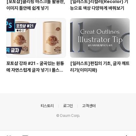
[포토샵]클리핑 마스크를 활용한,
[일러스트]리컬러(Recolor) 기
이미지 틀안에 쉽게 넣기
능으로 색상 다양하게 바꿔보기
포토샵 강좌 #21 - 굴곡있는 원통
[일러스트]편집의 기초, 글자 깨트
에 자연스럽게 글자 넣기 I 롤스토
리기(이미지화)
리디자인연구소 유..
의안내
티스토리
로그인
고객센터
© Daum Corp.