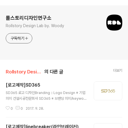
로그 정보
롤스토리디자인연구소
Rollstory Design Lab by. Woody
구독하기
더보기
Rollstory Design/9月 - September
의 다른 글
[로고제작]SD365
글 내용
SD365 로고 디자인Branding :: Logo Design ※ 기업
의미 건설시공전문회사 SD365 ※ 브랜딩 의미/keywor
d/ 무한대, 고급스러움, 심플함 365의 '6,5'사이에 '무한
0
0
2017. 9. 28.
대'의 심볼을 형상화 하여 무한한 가치의 의미를 담았습니
다. 그라데이션 색상은 피하고 차분한 느낌의 색상으로 전
체적인 분위기를 완성하였습니다.
[로고제작]linebreaker(라인브레이커)