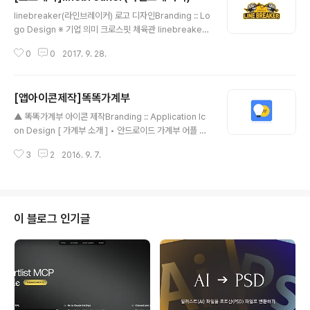
글 내용
linebreaker(라인브레이커) 로고 디자인Branding :: Lo
go Design ※ 기업 의미 크로스핏 체육관 linebreaker
(라인브레이커) 입니다. ※ 브랜딩 의미/keyword/ 크로스
0
0
2017. 9. 28.
핏, 강인함, 체인, 남성적 강인한 느낌을 표현하기 위해 '골
렘'과 같은 주먹에 체인을 끊어버리고 있는 모습의 심볼을
팀로고 형태에 조합하였습니다.
[앱아이콘제작]똑똑가계부
글 내용
▲ 똑똑가계부 아이콘 제작Branding :: Application Ic
on Design [ 가계부 소개 ] • 안드로이드 가계부 어플 중
전체 1위!! • 수입과 지출을 관리 해 주는 가계부 어플 • 카
3
2
2016. 9. 7.
드나 은행 내역 문자 자동 입력을 지원 • 알뜰한 소비 생활
을 위한 예산 기능 제공 • 기간별 통계와 카테고리별 통계
제공 • 한 눈에 쏙 들어오는 차트 기능 제공 • 스마트한 정
산을 위한 편의기능 제공 • 쓸수록 편리함을 느끼는 심플한
가계부 [ 주요 기능 ] • SMS와 MMS로 오는 은행과 카드
이 블로그 인기글
사 문자 자동 입력 기능 • 푸쉬 알림 어플의 입출금 메세지
자동 입력 기능 ( 푸쉬 입력 특허 등록 번호 : 제 10-1580
947 호 ) ( 다른 가계부와 차별화 되는 똑똑가계부만의 기
능입니다! ) • 지..