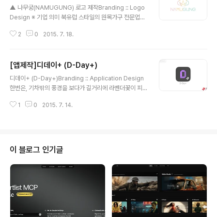
▲ 나무궁(NAMUGUNG) 로고 제작Branding :: Logo
Design ※ 기업 의미 북유럽 스타일의 원목가구 전문업체
입니다. 주 고객은 20, 30, 40대 여성층이며, 원목으로 가
2
0
2015. 7. 18.
구를 제작하며 모든공정은 핸드메이드(hand-made)로
정성을 들여 작업하는 가구업체 입니다. ※ 브랜딩 의미/ke
yword/ 세련, 심플, 친환경, 북유럽, 핸드메이드, 융화 세
[앱제작]디데이+ (D-Day+)
개의 삼각형(왕관)과 세 개의 원(융화)들이 조화를 이루는
글 내용
심볼을 바탕으로, 곡선이 없는 직선적인형태로 디자인된
디데이+ (D-Day+)Branding :: Application Design
글자(NAMUGUNG)로 간결함을 추구하였습니다. 파스텔
한번은, 기차밖의 풍경을 보다가 길거리에 라벤더꽃이 피
톤의 분홍빛에서 녹색빛까지 그라데이션 색상을 주어 '살
어 있는걸 본 적이 있었습니다. 보랏빛이 얼마나 인상깊게
아있는'느낌을 주었으며, 후에 제작된 가구에 각인을 생각
1
0
2015. 7. 14.
들어 오던지.. 한 참 디데이+를 위해 메인 색상을 고민하고
하여 깔끔하게 보일 수 있는 직선적인 요소를 같이 생각하
있던차에 라벤더에서 영감을 얻어 디자인을 완성할 수 있
였습..
었죠. 이렇게, 소중한 순간과 기념일을 잊지않기 위해 만들
게된 디데이 앱입니다. (이미지를 클릭하시면 큰 화면으로
볼 수 있습니다) ● 주, 월, 년 단위로 설정 가능합니다. - Pl
이 블로그 인기글
us Soft 입사한지 3년 - 우리 아기 태어난지 7개월 - 오늘
은 2015년 27주차 - 디데이에 맞는 단위를 설정해보세
요. ● 음력기능 제공 (생일, 제사 활용) - 강력한 음력기능
으로 일정을 챙겨보세요. - 음력 기준 ..