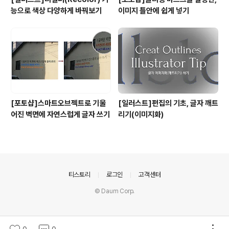
능으로 색상 다양하게 바꿔보기
이미지 틀안에 쉽게 넣기
[포토샵]스마트오브젝트로 기울
[일러스트]편집의 기초, 글자 깨트
어진 벽면에 자연스럽게 글자 쓰기
리기(이미지화)
의안내
티스토리
로그인
고객센터
© Daum Corp.