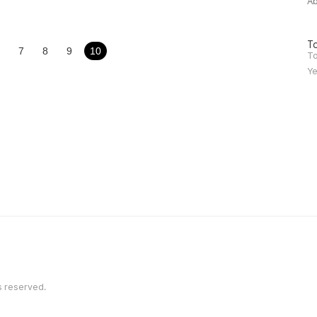
A
기에 앞서 가장 중요한 것.. 나
아주 간단하게 포토샵에서 나만의
dow에서 내가 원하는 팔레트를 꺼
방
To
창등 평소 자주..
·
7
8
9
10
문
To
자
Ye
수
s reserved.