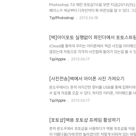
아래로 내린뒤 트랜스폼(command + T)을 이용하여 이
Photoshop 7.0 예전 포토샵7.0을 보면 지금(2013
페이스가 색상부터 디자인까지 확 바뀐것을 알 수 있다. 그
성을 위해 변경되면서 작업하기에 눈에 편한 색상부터 조금
Tip/Photoshop
2013.06.18
문일 것이다. Photoshop CS6 이렇게 예전엔 밝은 계
금은 포토샵 뿐만 아니라 다른 프로그램들도 짙은 회색톤으
적으로 짙은 회색이 작업하기에 눈에 더 안정적이고 집중을 
[맥]아이포토 실행없이 파인더에서 포토스트
든 사람이 짙은 회색이 편하지만은 않기에 인터페이스 색상, 
법을 소개한다. 상단 메뉴바에서 Preferences -Interfac
iCloud를 통하여 우리는 아이폰에서 찍은 사진을 아이패
않았는데 자동으로 각각의 사진첩에 들어가 있는걸 볼 수 있다
스트림은 아이폰이나 아이패드에서는 따로 포토스트림 기능
Tip/Apple
2013.06.17
있지만 맥에서는 iPhoto 또는 Aperture 등의 애플 
한 사진 공유가 가능하다. 하지만 우리는 여기서 iPhoto나 
스트림을 볼 수 있는 번거로움을 느낄 수도 있다. 하지만 이
[사진전송]맥에서 아이폰 사진 가져오기
Aperture의 실행없이 바로 맥의 파인더사이드바 즐겨
수 있다. 즉 아이포토를 실행하지 않고 맥에서 포토스트림을 
윈도우에서는 흔히 어지간한 장비를 USB를 통해 컴퓨터와
서 쉽게 자료를 오갈 수 있다. 하지만 아이폰, 아이패드를 
해서 사진이나 동영상을 한번에 빠른시간에 가져 오고 싶지
Tip/Apple
2013.06.17
아이튠즈 사용법이 어렵다면 헷갈리기 마련이다. 간단하게
이미지 캡처로 쉽게 가져올 수 있다. 기본적으로 앱런처창
있다.응용프로그램 - (기타) - 이미지 캡처 맥과 아이폰(
[포토샵]맥용 포토샵 프레임 활성하기
에 들어가면 위와같이 장비가 연결된 걸 볼 수 있다. 이제,
선택하고 아무곳으로 드래그&드롭을 하면 된다. 이미지 
흔히 윈도우에서 포토샵을 사용하다가 맥용 포토샵을 처음
쉽게 아이..
의 아름다움(?)에 한번 놀라겠지만 저렇게 비워져 있는 바