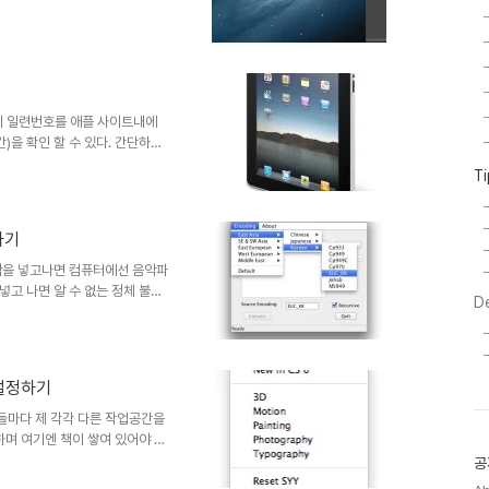
이 비활성화 되버려서 다시 눌러
 프레임을 켜주기만 하면 된다.
성화 해주면 된다. 프레임을 활성화
 아름다운 맥을 위한 Adobe
뒷면의 일련번호를 애플 사이트내에
)을 확인 할 수 있다. 간단하게
. 애플제품 서비스 지원 적용
T
. 위의 블랭크에 일련번호를 입
 기술 지원기간, 수리 및 서비
청도 할 수 있다.
하기
악을 넣고나면 컴퓨터에선 음악파
고 나면 알 수 없는 정체 불명
D
데 이러한 음악파일이 맥에서 폰
으로 작성되어 있지 않아서 그렇
색을 하다보면 윈도우용 아이튠즈
옮겨오는 등의 아주아주 귀찮은 과
 설정하기
 아주 쉽고 빠르게 해결 할 수
니다. 위에 글자를 클릭하여 링크로
들마다 제 각각 다른 작업공간을
하며 여기엔 책이 쌓여 있어야 하
같은 자리에 있던 물건이 없으면
공
습관이 되었던 자리에 나의 팔레트