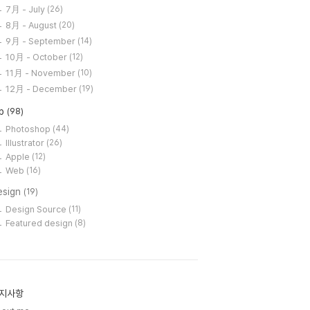
7月 - July
(26)
8月 - August
(20)
9月 - September
(14)
10月 - October
(12)
11月 - November
(10)
12月 - December
(19)
ip
(98)
Photoshop
(44)
Illustrator
(26)
Apple
(12)
Web
(16)
esign
(19)
Design Source
(11)
Featured design
(8)
지사항