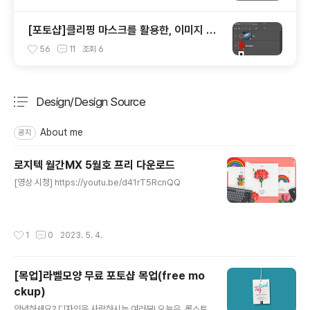
[포토샵]클리핑 마스크를 활용한, 이미지 틀
안에 쉽게 넣기
56
11
조회
6
Design/Design Source
분류 전체보기
주요 글 목록
About me
공지
로지텍 월간MX 5월호 프리 다운로드
글 내용
[영상 시청] https://youtu.be/d41rT5RcnQQ
작성시간
1
0
2023. 5. 4.
[목업]라벨모양 무료 포토샵 목업(free mo
ckup)
글 내용
안녕하세요? 디자인을 사랑하시는 여러분! 오늘은, 롤스토