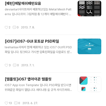
[패턴]메탈메쉬패턴모음
글 내용
deviantart사이트에서 배포하고있는 Metal Mesh Patt
erns 입니다.위의 그림처럼 총 12개의 메탈메쉬패턴이 있
으며 아래 사이트 링크하여 가시면 바로 다운로드 받을 수
있습니다. 메탈메쉬패턴 다운로드
작성시간
2
0
2013. 7. 8.
[iOS7]iOS7-GUI 포토샵 PSD파일
글 내용
teehanlax사에서 현재 배포하고 있는 iOS7 GUI의 PSD
파일 입니다. 링크타고 가시면 압축된파일을 다운로드 받
을 수 있으며 압축을 풀면 PSD파일이 존재 합니다 ▲많은
프리셋 ▲작은 아이콘까지 레이어로 있습니다. ▲추가적
작성시간
3
0
2013. 7. 1.
인 부분까지 있습니다. ▲그룹으로 정리가 잘 되어있으며,
왠만하면 레이어로 모두 존재하는걸 확인 했습니다. 아래
의 링크를 타고 가면 바로 다운로드 받을 수 있습니다. htt
[템플릿]iOS7 앱아이콘 템플릿
p://www.teehanlax.com/tools/ios7/ 저또한 그렇지
글 내용
만 올가을에 출시될 iOS7에 관심이 있으신분들이 많으리
iOS7 App Icon Template 입니다. PSD파일 받으시면
라 생각합니다. 무엇보다도 요번에 전면적으로 개편된 UI
위와같은 파일이 열립니다. 레티나등 실 규격 사이즈에따
부터 확연한 관심을 끌게 만들고 있습니다. iOS7에 관심있
라 실제 쉐이프가 레이어로 존재하니 앱디자인하실때 유용
으신분들은 PSD파일을 다운로드 받아 참조하면 향후 디
하리라 생각합니다.
작성시간
13
0
2013. 6. 27.
자인 하는데 ..