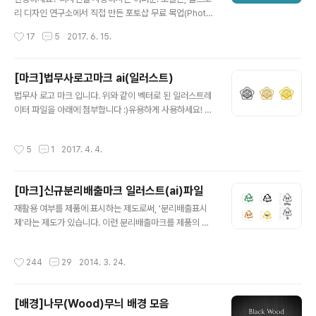
리 디자인 연구소에서 직접 만든 포토샵 무료 목업(Photo
shop Free Mockup) 파일을 하나 무료로 배포하도록
작성시간
17
5
2017. 6. 15.
하겠습니다. 목업 파일이라고 혹시 들어 보셨나요? 제 포트
폴리오를 보면 로고외에도 마치 실제로 출력해놓은것같은
느낌의 이미지들을 볼 수 있는데요, 이처럼 실제로 출력하
[마크]법무사로고마크 ai(일러스트)
진 않았지만 마치 출력한것처럼 보여주는 이미지파일을
글 내용
법무사 로고 마크 입니다. 위와 같이 벡터로 된 일러스트레
'목업(Mockup)'이라고 합니다. 자, 간단한 목업이미지파
이터 파일을 아래에 첨부합니다 :)유용하게 사용하세요! 법
일 사용방법 및 위에 보이시는 라벨 디자인의 목업 파일을
무사 로고 마크.ai
무료로 첨부합니다. (목업 파일은 포스팅 하단에 있으며, P
C버전에서는 이미지를 클릭하면 큰 화면으로 볼 수 있습니
작성시간
5
1
2017. 4. 4.
다) ■ 포토샵 목업 파일 사용방법 01. 포스팅 하단에 첨부
된 라벨모양 포토샵 목업..
[마크]신규분리배출마크 일러스트(ai)파일
글 내용
재활용 여부를 제품에 표시하는 제도로써, '분리배출표시
제'라는 제도가 있습니다. 이런 분리배출마크를 제품의 케
이스등에 표기함으로써, 자원 절약 및 재활용 촉진을 하는
데 도움이 된다고 합니다. ▲신규분리배출마크 일러스트레
작성시간
244
29
2014. 3. 24.
이터(ai)파일 아래에 신규분리배출마크 일러스트(ai)파일
을 첨부합니다. 도움이 되셨다면, 댓글 한 줄과 추천한방 꾸
~욱 부탁드립니다. :-)
[배경]나무(Wood)무늬 배경 모음
글 내용