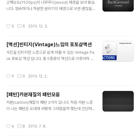
고해상도(1920px)의 나무무늬(wood) 배경을 모아 봤습
니다. 엄숙하거나 차분한 분위기의 배경으로 쓰면 괜찮을
듯 합니다. ▲ Black Wood_01 ▲ Black Wood_02 ▲
Black Wood_03 ▲ Black Wood_04 ▲ Black Woo
작성시간
5
5
2013. 12. 3.
d_05
[액션]빈티지(Vintage)느낌의 포토샵액션
글 내용
사진을 빈티지한 느낌으로 쉽게 바꿀 수 있는 Vintage Pa
ck 포토샵 액션 입니다. 총 5종류의 액션으로 이루어져 있
으며, 그저 액션 플레이 버튼만 누르면 어떠한 사진이라도
빈티지한 느낌을 줄 수 있습니다. ▲ 원본 ▲ Grey Light
작성시간
9
0
2013. 12. 2.
▲ Purple Leaf ▲ Happy ▲ Rock And Water ▲ F
antasy 아래의 atn(액션파일)을 다운로드 하시면 액션아
이콘이 생깁니다. 클릭만 하면 포토샵이 자동으로 실행되
[패턴]카본재질의 패턴모음
며 액션 팔레트에 Vintage Pack 5종류가 생깁니다. (액
글 내용
션 팔레트가 포토샵에서 보이지 않는다면 Window - Act
카본(carbon)재질의 패턴 3가지 입니다. 처음 카본 느낌
ion 을 체크 해주시면 됩니다)
이 나는 패턴은 도대체 어떻게 그려졌을까 했는데 간단하
게 2픽셀 정도의 단위로 서로 비슷하지만 다른색깔을 채워
서 만드는 거였습니다. 여하튼 필요하신분들에게 좋은 자
작성시간
6
8
2013. 7. 8.
료가 되었으면 합니다. (사진을 클릭하면 보다 정확하게 보
실 수 있습니다) ▲carbon fiber pattern 01 ▲carbo
n fiber pattern 02 ▲carbon fiber pattern 03