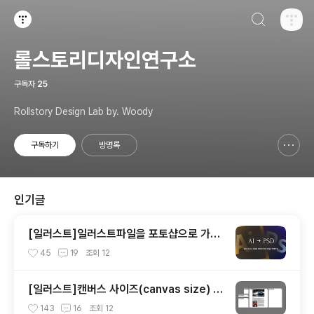
검색하기
티스토리
롤스토리디자인연구소
구독자
25
Rollstory Design Lab by. Woody
구독하기
방명록
신고하기 레이어
열기
인기글
[일러스트]일러스트파일을 포토샵으로 가져
오기
45
19
조회
12
[일러스트]캔버스 사이즈(canvas size) 변
경하기
143
16
조회
12