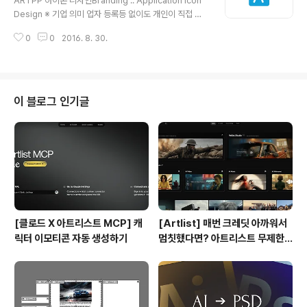
ARTPP 아이콘 디자인Branding :: Application Icon
매우 민감한 청각을 지니고 있는데, 잘못된 청각을 바로잡
Design ※ 기업 의미 업자 등록등 없이도 개인이 직접 카
기 위해서 베라르 박사에 의해 고안된 AIT(Auditory Inte
드결제를 받을수 있는 안전거래 플랫폼입니다. 안전 거래
gration Training)라는 치료법을 행하여 청각으로 인한
0
0
2016. 8. 30.
를 위해 판매자가 거래서를 등록후에 구매자에게 거래서를
치유를 하는 연구소 입니다. ※ 브랜딩 의미/k..
전송합니다. 구매자는 앱을통해서 또는 판매자가 보내온
웹주소링크를 통해 거래를 결제하실수 있습니다. 온라인
통한 거래시 발생할수 있는 구매자의 피해를 예방하도록
구매자의 물품수령후 구매확정을 통하여 판재자에게 대금
이 블로그 인기글
정산이 되도록 되어있습니다. 구매자는 결제시에 구매안심
번호를 지정하여 결제 할수있도록 되어있습니다. ※ 브랜딩
의미/keyword/ 참신함, 단일화, 리디자인 기존에 복잡한
형태의 앱 아이콘과 UI를 더불어 모든 디자인을 롤스토리
에 의뢰해 주셔서 새롭게 ..
[클로드 X 아트리스트 MCP] 캐
[Artlist] 매번 크레딧 아까워서
릭터 이모티콘 자동 생성하기
멈칫했다면? 아트리스트 무제한
요금제 출시 !