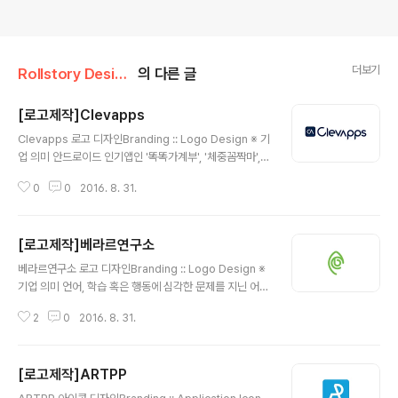
더보기
Rollstory Design/8月 - August
의 다른 글
[로고제작]Clevapps
글 내용
Clevapps 로고 디자인Branding :: Logo Design ※ 기
업 의미 안드로이드 인기앱인 '똑똑가계부', '체중꼼짝마',
'의지의쿠폰'등의 다양한 앱을 개발하고 있는 클레바앱스
0
0
2016. 8. 31.
(Clevapps) 입니다. ※ 브랜딩 의미/keyword/ 고급스러
움, 심플, 믿음 안드로이드 유저라면 대부분 알고있는 '똑똑
가계부'를 이어 다양한 앱 아이콘 디자인을 계속 맡겨주셨
[로고제작]베라르연구소
던 Clevapps사의 의뢰자분께서 추가적으로 요청하셨던
글 내용
회사 로고 입니다. Clevapps의 'C'와 'A'를 본따서 정숙
베라르연구소 로고 디자인Branding :: Logo Design ※
함이 느껴지는 진한 파랑색의 아이콘 틀안에 배치하여 독
기업 의미 언어, 학습 혹은 행동에 심각한 문제를 지닌 어린
특한 형태의 심볼과 믿음직함이 느껴지는 형태의 텍스트로
이들의 청각을 검사해 보면 그들 모두 일반인들과는 매우
로고를 디자인 하였습니다. ■ 롤스토리에서 아이콘 디자
2
0
2016. 8. 31.
다른 청각을 지니고 있음을 확인할 수 있습니다. 그 어린이
인을 했던 'Clevapps'사의 어플리케이션 - 20..
들이 귀가 어두워서 소리를 잘 듣지 못한다는 것이 아닙니
다. 학습에 곤란을 겪는 어린이들 혹은 병원에서 ADHD(과
[로고제작]ARTPP
잉행동장애) 진단을 받은 어린이들은 사람 목소리(125-1
글 내용
500 헤르츠)보다는 주변 소음들(2000-8000 헤르츠)에