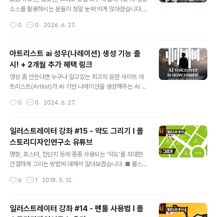
화창이 'AI 이모티콘 공장'이 되는 기적제가 이 조합으로 뭘
소스를 활용하시는 분들이 정말 눈에 띄게 많아졌습니다.
해볼까 고민하다가, 아예 'AI 이모티콘 공장'으로 세팅을 해
하지만 실무에서 AI를 직접 다뤄보신 분들은 아마 100%
작성시간
0
0
2026. 6. 27.
봤는데요. 결과가 아주 흥미롭습니다. 아래..
격하게 공감하실 겁니다. 아무리 좋다는 최신 AI 모델을 가
져와도, 프롬프트 한 번 입력하고 생성 버튼 딱 한 번 누른
다고 해서 내가 머릿속으로 상상했던 그 결과물이 완벽하
아트리스트 ai 성우(나레이션) 생성 기능 출
게 나오는 경우는 거의 없죠. ㅎㅎ결국 원하는 고퀄리티 씬
시! + 2개월 추가 혜택 링크
한 컷을 건지기 위해 수정하고, 또 수정하다 보면... 크레딧
글 내용
을 그야말로 '겁나게' 쓰게 됩니다. 🎁 아트리스트 무제한
영상 좀 만든다면 누구나 알고있는 최고의 음원 사이트 아
요금제 특별 혜택아래 링크를 통해 플랜을 가입하면 추가
트리스트(Artlist)가 AI 기반 나레이션을 생성해주는 AI 보
2개월 무료 혜택을 받을 수 있어요.https://artlist.io/?art
이스오버 기능을 출시 했습니다. AI 기능답게 사용법은 매
작성시간
0
0
2024. 6. 27.
list_aid=WoodySEO_1394&utm_..
우 간단합니다. 1. 아트리스트 사이트로 이동 한 뒤, [Voic
eover] 메뉴를 선택하면 위와 같이 수 많은 성우 리스트가
있습니다. 이해하기 쉽게 샘플 영상과 함께 있으며, 상단 G
일러스트레이터 강좌 #15 - 약도 그리기 I 롤
ender를 통해 남녀 성별을 선택하거나 Category를 통
스토리디자인연구소 유튜브
해 다양한 분류를 필터링 할 수도 있습니다. 2. 마음에 드는
글 내용
성우를 찾았다면 우측 상단의 [Select] 버튼을 누릅니
명함, 포스터, 전단지 등에 종종 사용되는 '약도'를 최대한
다. 3. 이제, 원하는대로 대본을 입력하고 우측에 있는 [Ge
간결하게 그리는 방법에 대해서 알아보겠습니다. ■ 롤스
netate] 버튼을 누르면 잠시 뒤, 선택한 성우의 목소리 톤
토리디자인연구소 유튜브 채널https://www.youtube.c
작성시간
6
1
2018. 5. 12.
으로 나레이션이 생성 됩니다. 이렇게 생성..
om/rollstory
일러스트레이터 강좌 #14 - 펜툴 사용법 I 롤