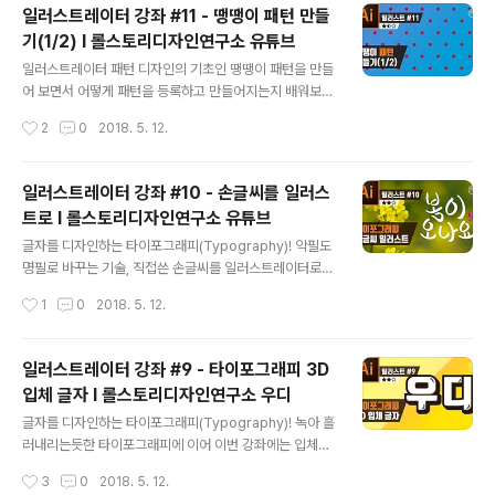
일러스트레이터 강좌 #11 - 땡땡이 패턴 만들
기(1/2) I 롤스토리디자인연구소 유튜브
글 내용
일러스트레이터 패턴 디자인의 기초인 땡땡이 패턴을 만들
어 보면서 어떻게 패턴을 등록하고 만들어지는지 배워보겠
습니다. ■ 롤스토리디자인연구소 유튜브 채널https://w
작성시간
2
0
2018. 5. 12.
ww.youtube.com/rollstory
일러스트레이터 강좌 #10 - 손글씨를 일러스
트로 I 롤스토리디자인연구소 유튜브
글 내용
글자를 디자인하는 타이포그래피(Typography)! 악필도
명필로 바꾸는 기술, 직접쓴 손글씨를 일러스트레이터로
옮겨 멋지게 꾸며보는 강좌 입니다. ■ 롤스토리디자인연
작성시간
1
0
2018. 5. 12.
구소 유튜브 채널https://www.youtube.com/rollstor
y
일러스트레이터 강좌 #9 - 타이포그래피 3D
입체 글자 I 롤스토리디자인연구소 우디
글 내용
글자를 디자인하는 타이포그래피(Typography)! 녹아 흘
러내리는듯한 타이포그래피에 이어 이번 강좌에는 입체감
이 느껴지는 3D 글자를 만들어 보겠습니다 :) ■ 롤스토리
작성시간
3
0
2018. 5. 12.
디자인연구소 유튜브 채널https://www.youtube.com/