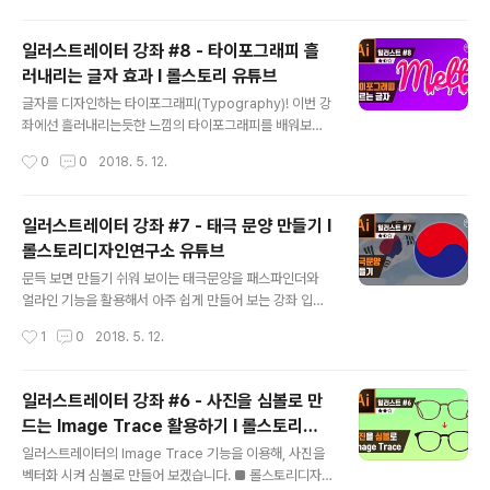
rollstory
일러스트레이터 강좌 #8 - 타이포그래피 흘
러내리는 글자 효과 I 롤스토리 유튜브
글 내용
글자를 디자인하는 타이포그래피(Typography)! 이번 강
좌에선 흘러내리는듯한 느낌의 타이포그래피를 배워보겠
습니다 ■ 롤스토리디자인연구소 유튜브 채널https://ww
작성시간
0
0
2018. 5. 12.
w.youtube.com/rollstory
일러스트레이터 강좌 #7 - 태극 문양 만들기 I
롤스토리디자인연구소 유튜브
글 내용
문득 보면 만들기 쉬워 보이는 태극문양을 패스파인더와
얼라인 기능을 활용해서 아주 쉽게 만들어 보는 강좌 입니
다 :) 패스파인더와 얼라인 기능! 아직도 헷갈리거나 모르신
작성시간
1
0
2018. 5. 12.
다면 꼭 이번강좌를 확인하세요! ■ 롤스토리디자인연구소
유튜브 채널https://www.youtube.com/rollstory
일러스트레이터 강좌 #6 - 사진을 심볼로 만
드는 Image Trace 활용하기 I 롤스토리디
글 내용
자인연구ᄉ..
일러스트레이터의 Image Trace 기능을 이용해, 사진을
벡터화 시켜 심볼로 만들어 보겠습니다. ■ 롤스토리디자