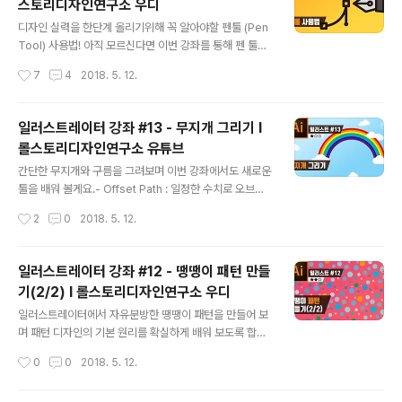
스토리디자인연구소 우디
글 내용
디자인 실력을 한단계 올리기위해 꼭 알아야할 펜툴 (Pen
Tool) 사용법! 아직 모르신다면 이번 강좌를 통해 펜 툴을
익히도록 하세요! 영상에 보이는 예제 파일은 바로 밑에 있
작성시간
7
4
2018. 5. 12.
어요 :) ■ 롤스토리디자인연구소 유튜브 채널https://ww
w.youtube.com/rollstory
일러스트레이터 강좌 #13 - 무지개 그리기 I
롤스토리디자인연구소 유튜브
글 내용
간단한 무지개와 구름을 그려보며 이번 강좌에서도 새로운
툴을 배워 볼게요.- Offset Path : 일정한 수치로 오브젝
트 크기를 키우거나 줄이기 - 단축키 설정 - Expand : 선
작성시간
2
0
2018. 5. 12.
을 면으로 - Shape Builder Tool : 너무나 고마운 쉐이
프 빌더 툴 ■ 롤스토리디자인연구소 유튜브 채널https://
www.youtube.com/rollstory
일러스트레이터 강좌 #12 - 땡땡이 패턴 만들
기(2/2) I 롤스토리디자인연구소 우디
글 내용
일러스트레이터에서 자유분방한 땡땡이 패턴을 만들어 보
며 패턴 디자인의 기본 원리를 확실하게 배워 보도록 합시
다! 꿀팁이 가득하니, 패턴 디자인에 관심 있으셨던 분들은
작성시간
0
0
2018. 5. 12.
꼭 시청하세요 :) ■ 롤스토리디자인연구소 유튜브 채널htt
ps://www.youtube.com/rollstory