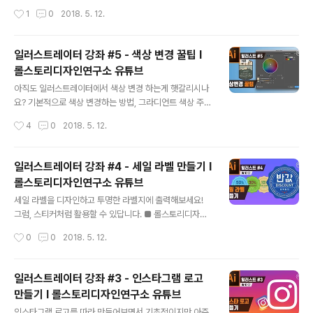
인연구소 유튜브 채널https://www.youtube.com/roll
작성시간
1
0
2018. 5. 12.
story
일러스트레이터 강좌 #5 - 색상 변경 꿀팁 I
롤스토리디자인연구소 유튜브
글 내용
아직도 일러스트레이터에서 색상 변경 하는게 햇갈리시나
요? 기본적으로 색상 변경하는 방법, 그라디언트 색상 주기
그리고 한방에 다양한 색상을 변경하는 꿀팁까지 알아보겠
작성시간
4
0
2018. 5. 12.
습니다! ■ 롤스토리디자인연구소 유튜브 채널https://w
ww.youtube.com/rollstory
일러스트레이터 강좌 #4 - 세일 라벨 만들기 I
롤스토리디자인연구소 유튜브
글 내용
세일 라벨을 디자인하고 투명한 라벨지에 출력해보세요!
그럼, 스티커처럼 활용할 수 있답니다. ■ 롤스토리디자인
연구소 유튜브 채널https://www.youtube.com/rollst
작성시간
0
0
2018. 5. 12.
ory
일러스트레이터 강좌 #3 - 인스타그램 로고
만들기 I 롤스토리디자인연구소 유튜브
글 내용
인스타그램 로고를 따라 만들어보면서 기초적이지만 아주