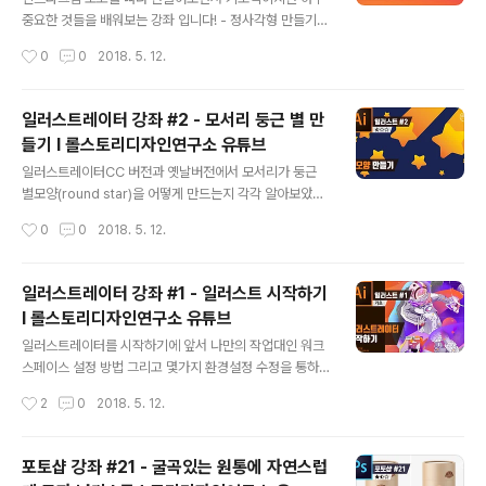
중요한 것들을 배워보는 강좌 입니다! - 정사각형 만들기 -
캔버스에 맞게 화면 축소하기 - 레이어 순서 변경하기 - R
작성시간
0
0
2018. 5. 12.
(라운드)값 및 Stroke(테두리)값 고정하기 등등 초보자라
면 알아야할 내용들이 가득하니 꼭 숙지하세요 :) ■ 롤스토
리디자인연구소 유튜브 채널https://www.youtube.co
일러스트레이터 강좌 #2 - 모서리 둥근 별 만
m/rollstory
들기 I 롤스토리디자인연구소 유튜브
글 내용
일러스트레이터CC 버전과 옛날버전에서 모서리가 둥근
별모양(round star)을 어떻게 만드는지 각각 알아보았습
니다. 도형에 라운드를 쉽게 주는 방법! 꼭 익혀두세요! ■
작성시간
0
0
2018. 5. 12.
롤스토리디자인연구소 유튜브 채널https://www.youtu
be.com/rollstory
일러스트레이터 강좌 #1 - 일러스트 시작하기
I 롤스토리디자인연구소 유튜브
글 내용
일러스트레이터를 시작하기에 앞서 나만의 작업대인 워크
스페이스 설정 방법 그리고 몇가지 환경설정 수정을 통하
여 보다 편하게 일러스트레이터를 시작해보자구요! ■ 롤
작성시간
2
0
2018. 5. 12.
스토리디자인연구소 유튜브 채널https://www.youtub
e.com/rollstory
포토샵 강좌 #21 - 굴곡있는 원통에 자연스럽