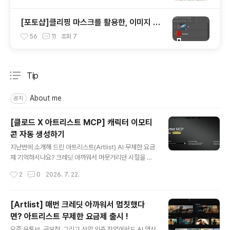
[포토샵]클리핑 마스크를 활용한, 이미지 틀
안에 쉽게 넣기
56
11
조회
7
Tip
분류 전체보기
주요 글 목록
About me
공지
[클로드 X 아트리스트 MCP] 캐릭터 이모티
콘 자동 생성하기
글 내용
지난번에 소개해 드린 아트리스트(Artlist) AI 무제한 요금
제 기억하시나요? 크레딧 아까워서 머뭇거리던 시절을 끝
내고 마음껏 시댄스, 클링 같은 고성능 AI 모델을 쓸 수 있
작성시간
2
0
2026. 7. 22.
게 되었다고 소개해 드렸었는데요. 무제한 요금제로 풀렸
으니... 당연히 미친 듯이 뽑아내서 뽕을 뽑아야 이득 이겠
죠?! 😂 그런데 이번에 클로드(Claude)에 아트리스트 M
[Artlist] 매번 크레딧 아까워서 멈칫했다
CP(Model Context Protocol)를 직접 등록할 수 있게
면? 아트리스트 무제한 요금제 출시 !
됐습니다!연결법은 단순히 아트리스트에서 [Connect M
글 내용
CP] 버튼만 클릭하면 자동으로 연결 됩니다! 🤖 클로드 대
요즘 유튜브, 공모전, 그리고 상업 외주 작업에서도 AI 영상