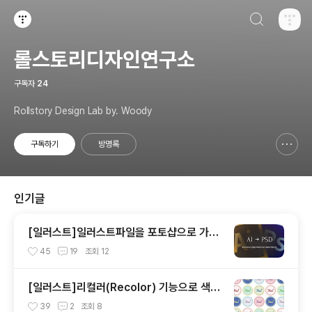
검색하기
티스토리
롤스토리디자인연구소
구독자
24
Rollstory Design Lab by. Woody
구독하기
방명록
신고하기 레이어
열기
인기글
[일러스트]일러스트파일을 포토샵으로 가져
오기
45
19
조회
12
[일러스트]리컬러(Recolor) 기능으로 색상
다양하게 바꿔보기
39
2
조회
8