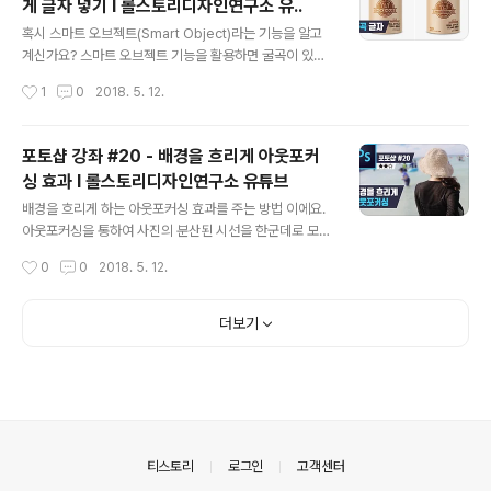
게 글자 넣기 I 롤스토리디자인연구소 유..
글 내용
혹시 스마트 오브젝트(Smart Object)라는 기능을 알고
계신가요? 스마트 오브젝트 기능을 활용하면 굴곡이 있는
원통, 기울기가 있는 평면처럼 어디든 자연스럽게 로고나
작성시간
1
0
2018. 5. 12.
글자를 넣을 수 있답니다! ※ 정정해요! 영상의 4분25초에
나오는 'Warp Mode/랩 모드/ : 감싸기' 라고 표현한 부분
은 'Warp Mode/워프 모드/ : 구부리다' 의 뜻입니다. (영
포토샵 강좌 #20 - 배경을 흐리게 아웃포커
어공부 더 열심히 할게요 ㅋㅋ) ■ 롤스토리디자인연구소
싱 효과 I 롤스토리디자인연구소 유튜브
유튜브 채널https://www.youtube.com/rollstory
글 내용
배경을 흐리게 하는 아웃포커싱 효과를 주는 방법 이에요.
아웃포커싱을 통하여 사진의 분산된 시선을 한군데로 모아
예쁜 사진으로 만들어 보세요! ■ 롤스토리디자인연구소
작성시간
0
0
2018. 5. 12.
유튜브 채널https://www.youtube.com/rollstory
더보기
의안내
티스토리
로그인
고객센터