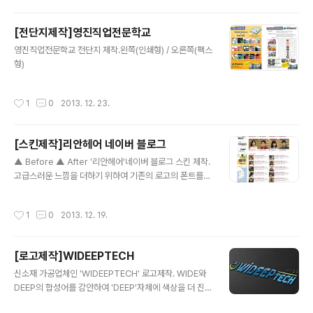
[전단지제작]영진직업전문학교
글 내용
영진직업전문학교 전단지 제작.왼쪽(인쇄형) / 오른쪽(팩스
형)
작성시간
1
0
2013. 12. 23.
[스킨제작]리안헤어 네이버 블로그
글 내용
▲ Before ▲ After '리안헤어'네이버 블로그 스킨 제작.
고급스러운 느낌을 더하기 위하여 기존의 로고의 폰트를
살짝 변형 했으며, 엠블럼 제작 및 전체적인 톤 재구성, 프
로필 제작, 포스트 대표사진에 들어가는 이미지 제작.
작성시간
1
0
2013. 12. 19.
[로고제작]WIDEEPTECH
글 내용
신소재 가공업체인 'WIDEEPTECH' 로고제작. WIDE와
DEEP의 합성어를 감안하여 'DEEP'자체에 색상을 더 진하
게 표현하여 구분성을 나타내었습니다.