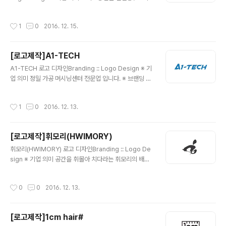
보강철물 설치 상세도 작업 / 치장벽돌 쌓기 기술자문등을
전문적으로 하는 원테크 건축자재 입니다. ※ 브랜딩 의미/
작성시간
1
0
2016. 12. 15.
keyword/ 굳건함, W, 강인함 건축자재와 바로떠오르는
심볼이 없기에 로고명의 원테크의 'W'를 형상화 하여 상징
적인 형태로 디자인된 심볼을 디자인 하게 되었습니다. 심
[로고제작]A1-TECH
볼과 함께 텍스트를 조합함으로써, 조금더 심플하고 강인
글 내용
함이 느껴지는 형태로 전체 디자인이 완성 되었습니다.
A1-TECH 로고 디자인Branding :: Logo Design ※ 기
업 의미 정밀 가공 머시닝센터 전문업 입니다. ※ 브랜딩 의
미/keyword/ 기계적, 견고함, 강인함, 정밀함 이탤릭 형
태의 그리드안에서 글자 자체만으로 심볼없이 디자인하였
작성시간
1
0
2016. 12. 13.
습니다. 정밀 가공을 하는 만큼, 글자 자체도 정밀하게 가공
한듯한 느낌을 주기 위하여 둥글둥글한 형태의 느낌을 피
하여 디자인 하였습니다.
[로고제작]휘모리(HWIMORY)
글 내용
휘모리(HWIMORY) 로고 디자인Branding :: Logo De
sign ※ 기업 의미 공간을 휘몰아 치다라는 휘모리의 배드
민턴 전문 용품점입니다. ※ 브랜딩 의미/keyword/ 날카
로움, 강인함, 견고함 기존에 한글형태의 '휘모리'서체에서
작성시간
0
0
2016. 12. 13.
영문 버전으로 디자인 하기 위해서 의뢰를 주셨습니다. 강
인하고 날카로운 형태를 유지하기 위해 서체 자체를 이탤
랙화 하고, 휘모리의 'ㅎ'서체 심볼과 더불어 디자인을 완성
[로고제작]1cm hair#
하였습니다.
글 내용