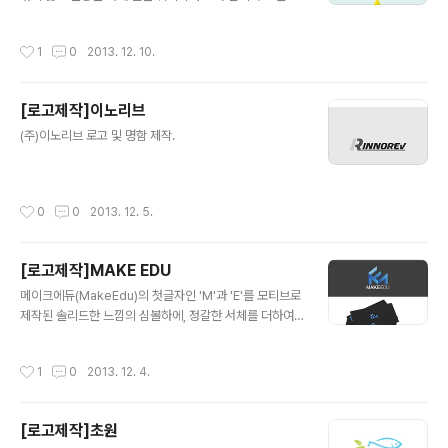
적인 배치를 적용 하였으며, 로만체 형태의 서체를 이용하
여 진정성 있는 느낌을 더함
작성시간
1
0
2013. 12. 10.
[로고제작]이노리브
글 내용
(주)이노리브 로고 및 명함 제작.
작성시간
0
0
2013. 12. 5.
[로고제작]MAKE EDU
글 내용
메이크에듀(MakeEdu)의 첫글자인 'M'과 'E'를 모티브로
제작된 솔리드한 느낌의 심볼하에, 정갈한 서체를 더하여
제작된 로고.
작성시간
1
0
2013. 12. 4.
[로고제작]초원
글 내용