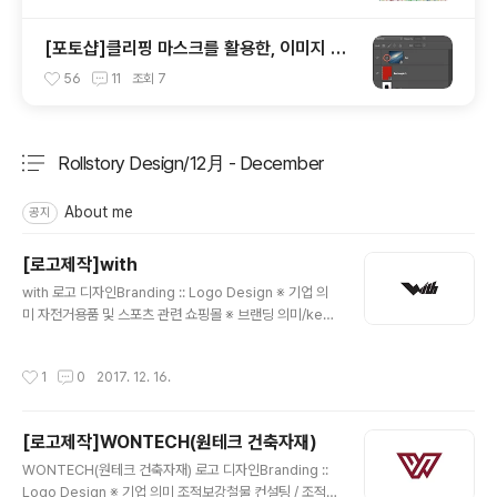
[포토샵]클리핑 마스크를 활용한, 이미지 틀
안에 쉽게 넣기
56
11
조회
7
Rollstory Design/12月 - December
분류 전체보기
주요 글 목록
About me
공지
[로고제작]with
글 내용
with 로고 디자인Branding :: Logo Design ※ 기업 의
미 자전거용품 및 스포츠 관련 쇼핑몰 ※ 브랜딩 의미/key
word/ 그리드, 심장박동 모든 형태는 사선의 그리드안에
배치를 하였습니다. 그리고, 에너제틱한 느낌을 주기위하
작성시간
1
0
2017. 12. 16.
여, 'w'에 디자인을 더 가미했습니다.
[로고제작]WONTECH(원테크 건축자재)
글 내용
WONTECH(원테크 건축자재) 로고 디자인Branding ::
Logo Design ※ 기업 의미 조적보강철물 컨설팅 / 조적