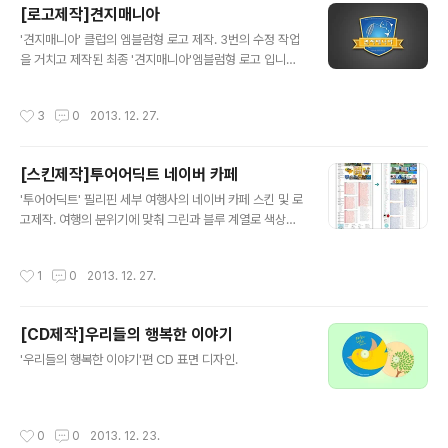
[로고제작]견지매니아
날카로움 2차 시안 - 약간 가벼운 느낌, 1차의 느낌과 어느
글 내용
정도 섞였으면 함3차 시안 - 1차와 2차의 느낌을 살려 다
'견지매니아' 클럽의 엠블럼형 로고 제작. 3번의 수정 작업
시 작업4차 시안 - '맘'자를 따로 분리함 ▲ 의뢰자(사장
을 거치고 제작된 최종 '견지매니아'엠블럼형 로고 입니다.
님)께서 직접 프린트하여 손수 자르시고 보여준 시안 그리
이번 로고를 제작하며, '견지'라는 한국전통 낚시에 무지한
하여 최종적으로 탄생하게된 '지맘대로 돈까스'의 최종 로
일인 이였으나, 의뢰자분의 친절한 설명과 첨부해주신 영
작성시간
3
0
2013. 12. 27.
고 입니다. 의뢰자..
상을 보며 로고 제작에 많은 도움이 되었습니다. 견지대와
누치(물고기)를 그리는 과정에서 특징을 살리기위해 시간
이 많이 들었습니다. 특히, 누치는 잉어와 비슷하게 생겼지
[스킨제작]투어어딕트 네이버 카페
만 입술이 두툼한 고기(?)이더군요. '견지매니아'의 로고는
글 내용
향후 티셔츠 및 조끼등에 오버로크 및 프린팅 된다하여, 오
'투어어딕트' 필리핀 세부 여행사의 네이버 카페 스킨 및 로
버로크(바느질)도 감안하여 엠블럼의 틀을 제작 하였습니
고제작. 여행의 분위기에 맞춰 그린과 블루 계열로 색상을
다.
통일 시키고, 오렌지 색상으로 강조를 두었습니다. 그리고
카테고리에 불필요하게 있던 부분을 상단의 메인베너(연락
작성시간
1
0
2013. 12. 27.
처/카카오톡/입금문의)로 대체 하였습니다.
[CD제작]우리들의 행복한 이야기
글 내용
'우리들의 행복한 이야기'편 CD 표면 디자인.
작성시간
0
0
2013. 12. 23.