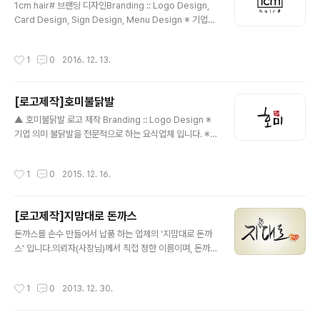
1cm hair# 브랜딩 디자인Branding :: Logo Design,
Card Design, Sign Design, Menu Design ※ 기업
의미 서울 관악구에 위치한 헤어샵입니다. '1cm의 가치 1c
m 차이'라는 기업의 슬로건에 맞게 1cm도 놓치지 않고 정
작성시간
1
0
2016. 12. 13.
성을 다하여 헤어를 관리합니다. ※ 브랜딩 의미/keywor
d/ 1cm, 심플, 고급스러움 가게명인 1cm와 걸맞게 로고
심볼 자체를 1cm의 눈금자 안에 텍스트와 함께 넣어 재미
[로고제작]호미불닭발
난 요소와 더불어 고급스러움을 더했습니다. 로고 제작 후
글 내용
에도 간판, X배너, 명함, 메뉴판등 전체 디자인을 브랜딩 하
▲ 호미불닭발 로고 제작 Branding :: Logo Design ※
게 되었습니다.
기업 의미 불닭발을 전문적으로 하는 요식업체 입니다. ※
브랜딩 의미/keyword/ 손글씨, 친근함, 편안함 불닭발이
라 하여 '닭발'을 형상화 하는 심볼을 피하는대신, 오직 손
작성시간
1
0
2015. 12. 16.
글씨만으로 편안한 느낌의 로고에 붉은색 낙관으로 포인트
를 더하였습니다.
[로고제작]지맘대로 돈까스
글 내용
돈까스를 손수 만들어서 납품 하는 업체의 '지맘대로 돈까
스' 입니다.의뢰자(사장님)께서 직접 정한 이름이며, 돈까
스를 직접 만들다 보니 크기며 모양이며 모두 지맘대로라
하여 '지맘대로 돈까스'로 정하게 되었답니다. 그리고 방언
작성시간
1
0
2013. 12. 30.
(사투리)을 이용하여 '지대로'라고도 읽을 수 있게끔 '맘'자
를 분리시킨 최종 로고 입니다. 로고를 제작하는 과정에서
총 5번의 시안 수정이 있었습니다. 1차 시안 - 글자가 너무