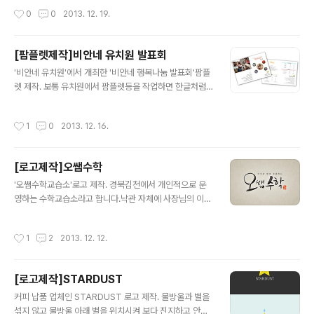
작성시간
0
0
2013. 12. 19.
[팜플렛제작]비안네 유치원 발표회
글 내용
'비안네 유치원'에서 개최한 '비안네 행복나눔 발표회'팜플
렛 제작. 보통 유치원에서 팜플렛등을 작업하면 한글처럼
문서프로그램에서 주로 작업 해서 그런지, 디자인툴로 작
업된 결과물을 보니 상당히 만족 하셨던 시안 입니다. 직접
작성시간
1
0
2013. 12. 16.
유치원에서 출력한다기에 배경은 흰색으로 하였으며, '비
안네 행복나눔 발표회'글자자체를 로고화 시켜 간결하게
만든 팜플렛 입니다.
[로고제작]오쌤수학
글 내용
'오쌤수학교습소'로고 제작. 경북김천에서 개인적으로 운
영하는 수학교습소라고 합니다.낙관 자체에 사장님의 이름
을 넣고, '오'자를 강조하여직접 쓴 캘러그래피로 제작 되었
습니다.
작성시간
1
2
2013. 12. 12.
[로고제작]STARDUST
글 내용
커피 납품 업체인 STARDUST 로고 제작. 물방울과 별을
섞지 않고 물방울 아래 별을 위치시켜 보다 진지하고 안정