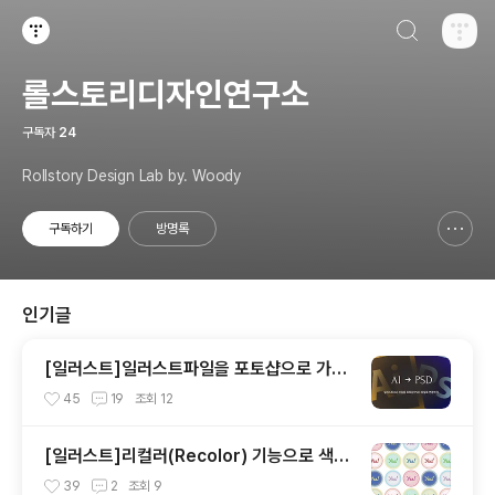
검색하기
티스토리
롤스토리디자인연구소
구독자
24
Rollstory Design Lab by. Woody
구독하기
방명록
신고하기 레이어
열기
인기글
[일러스트]일러스트파일을 포토샵으로 가져
오기
45
19
조회
12
[일러스트]리컬러(Recolor) 기능으로 색상
다양하게 바꿔보기
39
2
조회
9