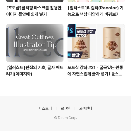
[포토샵]클리핑 마스크를 활용한,
[일러스트]리컬러(Recolor) 기
이미지 틀안에 쉽게 넣기
능으로 색상 다양하게 바꿔보기
[일러스트]편집의 기초, 글자 깨트
포토샵 강좌 #21 - 굴곡있는 원통
리기(이미지화)
에 자연스럽게 글자 넣기 I 롤스토
리디자인연구소 유..
의안내
티스토리
로그인
고객센터
© Daum Corp.