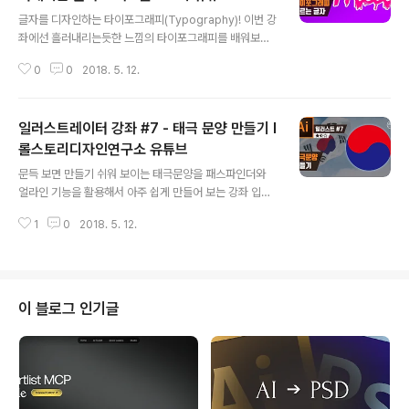
글 내용
글자를 디자인하는 타이포그래피(Typography)! 이번 강
좌에선 흘러내리는듯한 느낌의 타이포그래피를 배워보겠
습니다 ■ 롤스토리디자인연구소 유튜브 채널https://ww
0
0
2018. 5. 12.
w.youtube.com/rollstory
일러스트레이터 강좌 #7 - 태극 문양 만들기 I
롤스토리디자인연구소 유튜브
글 내용
문득 보면 만들기 쉬워 보이는 태극문양을 패스파인더와
얼라인 기능을 활용해서 아주 쉽게 만들어 보는 강좌 입니
다 :) 패스파인더와 얼라인 기능! 아직도 헷갈리거나 모르신
1
0
2018. 5. 12.
다면 꼭 이번강좌를 확인하세요! ■ 롤스토리디자인연구소
유튜브 채널https://www.youtube.com/rollstory
이 블로그 인기글