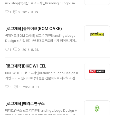
uck.shop(육덕샵) 로고 디자인Branding :: Logo Desi
gn 출처: http://rollstory.tistory.com/239 [Rollstor
1
0
2017. 8. 29.
y] ※ 기업 의미 Construction Engineering Service
Baron C.E.S ※ 브랜딩 의미/keyword/ 스퀘어, 패턴, 블
랙톤 정갈한 패턴속에 심플한 기업명을 스퀘어 안에 배치
[로고제작]봄케이크(BOM CAKE)
글 내용
봄케이크(BOM CAKE) 로고 디자인Branding :: Logo
Design ※ 기업 의미 캐나다 토론토의 수제 케이크 가게
입니다. ※ 브랜딩 의미/keyword/ 아기자기, 고급스러움,
1
0
2016. 8. 31.
심플함, 신선한 '봄'이라는 가게의 특성에 맞게 심플한 '나
뭇잎'으로 포인트를 더하고, 녹색 테두리 속의 로고와 테두
리가 없는 로고의 두가지 형태로 디자인이 되었습니다. 향
[로고제작]BIKE WHEEL
후, 카드(명함) 및 패키지 디자인까지 같이 의뢰해 주셨습
글 내용
니다.
BIKE WHEEL 로고 디자인Branding :: Logo Design ※
기업 의미 자전거(BIKE)의 휠을 전문적으로 제작하고 판매
하는 가게입니다. ※ 브랜딩 의미/keyword/ 포인트, 사각
0
0
2016. 8. 31.
형테두리, 자유로움, 고급스러움 사각형 테두리안에 디자
인을 해달라는 의뢰자의 요청에, 빨간색 포인트 색상과 검
정색 색상을 사용하여 필기체 형태의 텍스트와 정갈한 형
[로고제작]베라르연구소
태의 텍스트로 조합하여 디자인을 완성하였습니다.
글 내용
베라르연구소 로고 디자인Branding :: Logo Design ※