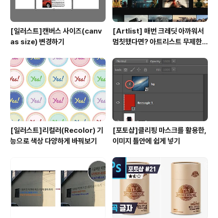
[일러스트]캔버스 사이즈(canv
[Artlist] 매번 크레딧 아까워서
as size) 변경하기
멈칫했다면? 아트리스트 무제한
요금제 출시 !
[일러스트]리컬러(Recolor) 기
[포토샵]클리핑 마스크를 활용한,
능으로 색상 다양하게 바꿔보기
이미지 틀안에 쉽게 넣기