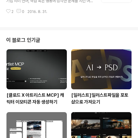
기업 의미 언어, 학습 혹은 행동에 심각한 문제를 지닌 어린
이들의 청각을 검사해 보면 그들 모두 일반인들과는 매우
2
0
2016. 8. 31.
다른 청각을 지니고 있음을 확인할 수 있습니다. 그 어린이
들이 귀가 어두워서 소리를 잘 듣지 못한다는 것이 아닙니
다. 학습에 곤란을 겪는 어린이들 혹은 병원에서 ADHD(과
잉행동장애) 진단을 받은 어린이들은 사람 목소리(125-1
500 헤르츠)보다는 주변 소음들(2000-8000 헤르츠)에
이 블로그 인기글
매우 민감한 청각을 지니고 있는데, 잘못된 청각을 바로잡
기 위해서 베라르 박사에 의해 고안된 AIT(Auditory Inte
gration Training)라는 치료법을 행하여 청각으로 인한
치유를 하는 연구소 입니다. ※ 브랜딩 의미/k..
[클로드 X 아트리스트 MCP] 캐
[일러스트]일러스트파일을 포토
릭터 이모티콘 자동 생성하기
샵으로 가져오기