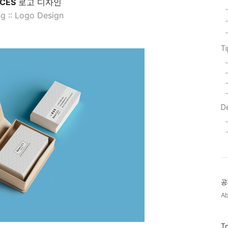
 CES
로고 디자인
g :: Logo Design
T
D
공
A
방
To