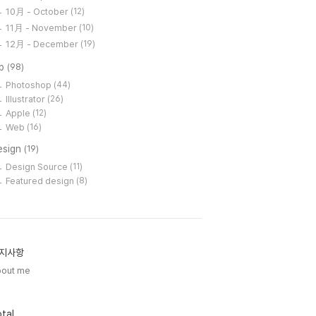
10月 - October
(12)
11月 - November
(10)
12月 - December
(19)
ip
(98)
Photoshop
(44)
Illustrator
(26)
Apple
(12)
Web
(16)
esign
(19)
Design Source
(11)
Featured design
(8)
지사항
bout me
tal