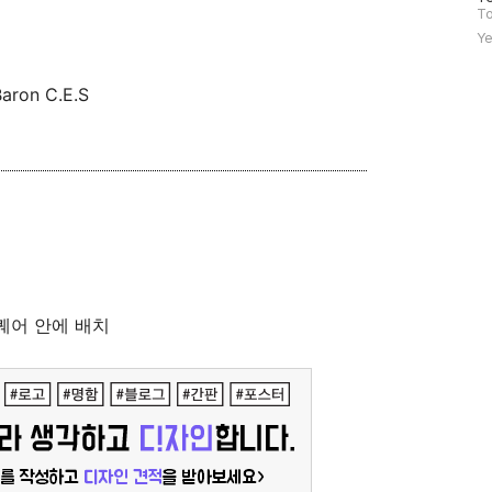
문
To
자
Ye
수
Baron C.E.S
퀘어 안에 배치