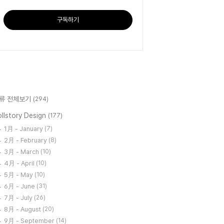
구독하기
류 전체보기
(294)
llstory Design
(177)
1月 - January
(7)
2月 - February
(8)
3月 - March
(10)
4月 - April
(10)
5月 - May
(10)
6月 - June
(31)
7月 - July
(26)
8月 - August
(20)
9月 - September
(14)