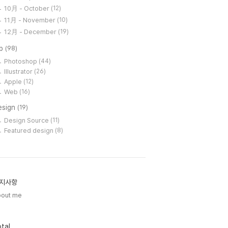
10月 - October
(12)
11月 - November
(10)
12月 - December
(19)
ip
(98)
Photoshop
(44)
Illustrator
(26)
Apple
(12)
Web
(16)
esign
(19)
Design Source
(11)
Featured design
(8)
지사항
bout me
tal