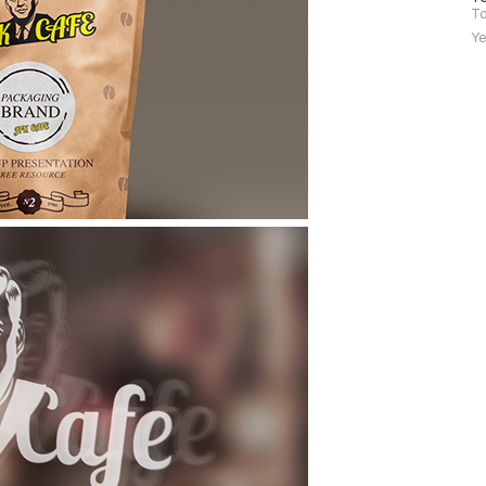
문
To
자
Ye
수