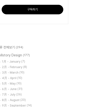
구독하기
류 전체보기
(294)
llstory Design
(177)
1月 - January
(7)
2月 - February
(8)
3月 - March
(10)
4月 - April
(10)
5月 - May
(10)
6月 - June
(31)
7月 - July
(26)
8月 - August
(20)
9月 - September
(14)