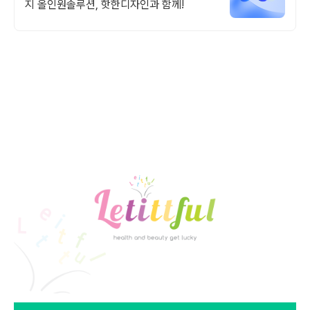
지 올인원솔루션, 핫한디자인과 함께!