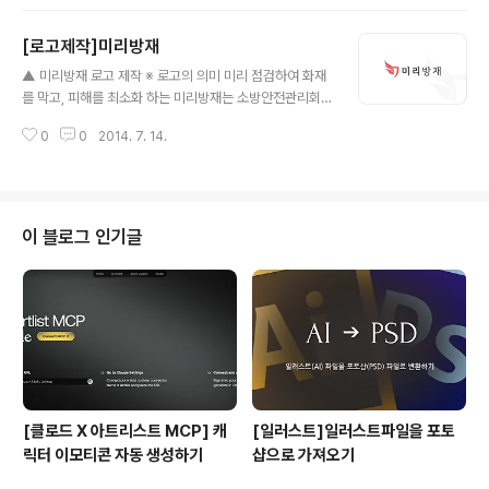
생할 예정입니다. 재미나지만 장엄하게 그려진 케네디 대
통령의 스케치를 중앙에 배치하고, 그 사이에 카페명을 위
[로고제작]미리방재
치 시켰습니다. 또한, 전체적으로 로고를 사선으로 배치 시
글 내용
키고 캘리그래피 형태의 서체를 사용함으로써 딱딱한 분위
▲ 미리방재 로고 제작 ※ 로고의 의미 미리 점검하여 화재
기를 피하고, 검정과 노랑계열 색상을 사용하였습니다.
를 막고, 피해를 최소화 하는 미리방재는 소방안전관리회
사로 소방시설(소화기, 스프링클러, 화재감지기, 소화전
0
0
2014. 7. 14.
등)을 점검하는 회사입니다. 불이난곳에 불을 끄기보단 1차
적으로 예방을 하는 소방안전관리회사임을 생각하며 직접
적으로 소방관이 불을 끄는 모습등은 피하고, 방패모양에
불모양을 더하여 심볼을 만들게 되었습니다. 그리고 깔끔
한 형태의 텍스트를 추가하여 로고를 완성하였습니다.
이 블로그 인기글
[클로드 X 아트리스트 MCP] 캐
[일러스트]일러스트파일을 포토
릭터 이모티콘 자동 생성하기
샵으로 가져오기