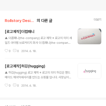
더보기
Rollstory Design/6月 - June
의 다른 글
[로고제작]더컴패니
글 내용
▲ 더콤패니(the-company) 로고 제작 ※ 로고의 의미 세
일즈 아이템 브로커리지 회사 더 컴패니(the-company)
는, 내수는 물론, 해외시장까지 거쳐 다양한 아이템들의 판
0
0
2014. 6. 18.
매를 돕는 브로커리지 입니다. 더 컴패니의 상징인 세모,네
모,동그라미는 각각의 고유한 아이템을 상징합니다. 붉은
색상으로 포인트를 주었습니다. 상징도형인 세모,네모,동
[로고제작]허깅(hugging)
그라미에 걸맞게 'the'를 육각형의 도형안에 배치하고, 각
글 내용
각의 심볼들은 서로 일치하게 결합시켜, 블루계열의 색상
▲ 허깅(hugging) 로고 제작 ※ 로고의 의미 허깅은 핸드
조합으로 구별을 두었습니다.
메이드 헤어악세사리를 만드는 쇼핑몰 입니다. 사장님이
직접 재료선택부터 디자인, 제작까지 손수 만드는 핸드메
0
0
2014. 6. 18.
이드샵인 허깅은 핸드메이드인만큼 하나밖에 없는 나만의
악세사리를 만들어내어 젋은 20대 여성부터 다양한 연령
층까지 다가가는 감성적인 핸드메이드 악세사리 숍입니다.
딱히 큰 꾸밈없이 재미난 형태의 서체하에 심플한 리본 심
볼을 만들어 배치하였습니다. hug사이 아랫쪽에 허전한