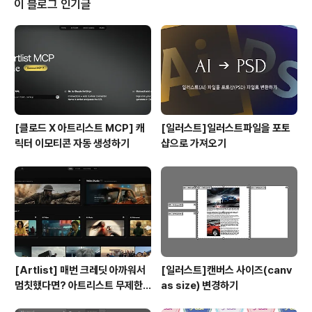
이 블로그 인기글
공백에는 'handmade'라는 부제목을 달아, 조금더 보기
편한 형태로 갖췄습니다.
[클로드 X 아트리스트 MCP] 캐
[일러스트]일러스트파일을 포토
릭터 이모티콘 자동 생성하기
샵으로 가져오기
[Artlist] 매번 크레딧 아까워서
[일러스트]캔버스 사이즈(canv
멈칫했다면? 아트리스트 무제한
as size) 변경하기
요금제 출시 !