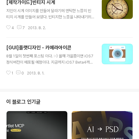
[제작가이드]빈티지 시계
글 내용
지인이 시계 이미지를 만들어 달라기에 엔틱한 느낌의 빈
티지 시계를 만들어 보았다. 빈티지한 느낌을 나타내기위
하여 서체와 색상등을 잘 고려하여 작업한다면 보다 좋은
4
7
2013. 8. 2.
느낌으로 만들 수 있을 것이다. (앞서 말한적있지만 필자의
환경은 매킨토쉬에서 CS6를 사용하고 있습니다. 따라서
맥의 command버튼은 윈도우의 ctrl과 같음을 알립니
[GUI]플랫디자인 - 카메라아이콘
다.) 01.가로세로 512px의 캔버스를 만든다. 02.가이드라
글 내용
인을 미리 그어놓고 가로세로 350px의 정원의 쉐이프를
8월 1일의 첫번째 포스팅 이다. :-) 올해 가을쯤이면 iOS7
만든뒤, 아래의 레이어 스타일을 적용한다. ▲ clock bod
정식버전이 배포될 예정이다. 지금까지 iOS7 Beta4까지
y_01 레이어의 레이어스타일 ▲ 기본 색상이 적용된 모습
나와있으며, 역시나 이번 iOS7의 가장 큰 변화는 기존 실
03.시계배경에 질감을 추가적으로 주기 위하여 같은 레이
1
0
2013. 8. 1.
물을 그대로 표현하는 '스큐어모픽'의 디자인에서 벗어나
어를 하나더 복사한 뒤, 레이어 스타일을 제거하고 위의 그
평평하고 평면적인 '플랫'디자인으로 GUI로 전면 개편 한
림처럼 Pattern ..
다는 것이다. 플랫디자인을 생각하며 처음 만든 카메라 아
이콘 이다. ▲ 3가지 배경위의 플랫아이콘 페이스북에서
우연하게 본 카메라 아이콘을 보고 조금 변형 하여 만들어
이 블로그 인기글
보았다. 우선은 기본적으로 파스텔톤의 색상을 이용하고,
많은 쉐이프를 사용하기 보다는 최대한 적은 쉐이프들로
구성하여 만들었다. 무엇보다 가장 중요한건 단순하지만
무엇인지 확실히 알 수 있는 것이 아닐까 싶다. 그리고 플랫
디자인이지만 가운데에 질..