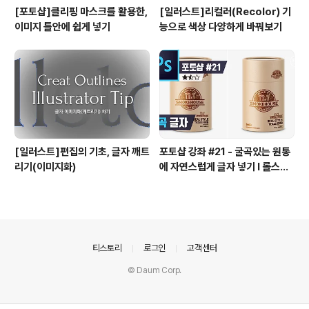
[포토샵]클리핑 마스크를 활용한,
[일러스트]리컬러(Recolor) 기
이미지 틀안에 쉽게 넣기
능으로 색상 다양하게 바꿔보기
[일러스트]편집의 기초, 글자 깨트
포토샵 강좌 #21 - 굴곡있는 원통
리기(이미지화)
에 자연스럽게 글자 넣기 I 롤스토
리디자인연구소 유..
의안내
티스토리
로그인
고객센터
© Daum Corp.