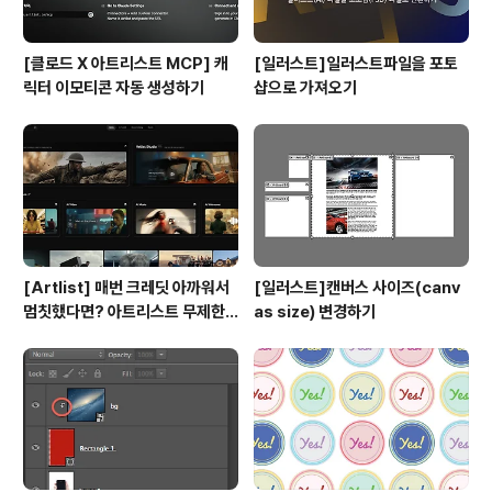
[클로드 X 아트리스트 MCP] 캐
[일러스트]일러스트파일을 포토
릭터 이모티콘 자동 생성하기
샵으로 가져오기
[Artlist] 매번 크레딧 아까워서
[일러스트]캔버스 사이즈(canv
멈칫했다면? 아트리스트 무제한
as size) 변경하기
요금제 출시 !