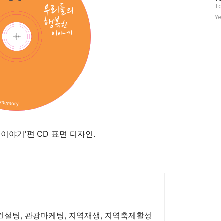
문
To
자
Ye
수
이야기'편 CD 표면 디자인.
설팅, 관광마케팅, 지역재생, 지역축제활성