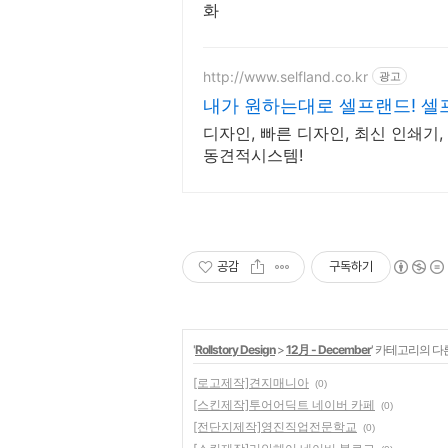
화
http://www.selfland.co.kr
광고
내가 원하는대로 셀프랜드! 셀
작!
디자인, 빠른 디자인, 최신 인쇄기,
동견적시스템!
공감
구독하기
'
Rollstory Design
>
12月 - December
' 카테고리의 다
[로고제작]견지매니아
(0)
[스킨제작]투어어딕트 네이버 카페
(0)
[전단지제작]영진직업전문학교
(0)