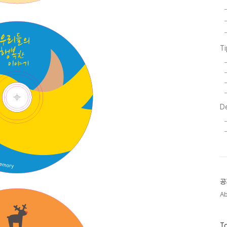
T
D
공
A
방
To